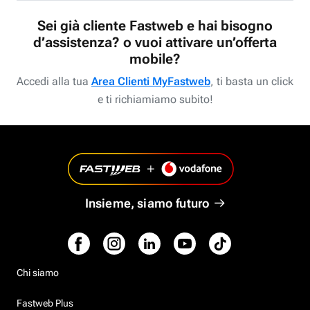
Sei già cliente Fastweb e hai bisogno
d’assistenza? o vuoi attivare un’offerta
mobile?
Accedi alla tua
Area Clienti MyFastweb
, ti basta un click
e ti richiamiamo subito!
Insieme, siamo futuro
Chi siamo
Fastweb Plus