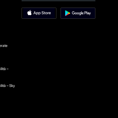
erate
lità –
lità – Sky