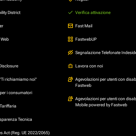
ity District
Verifica attivazione
er
Fast Mail
l Web
FastwebUP
Segnalazione Telefonate Indesid
Disclosure
Lavora con noi
"Ti richiamiamo noi"
Agevolazioni per utenti con disabi
Fastweb
per i consumatori
Agevolazioni per utenti con disabi
Mobile powered by Fastweb
ariffaria
asparenza Tecnica
ces Act (Reg. UE 2022/2065)