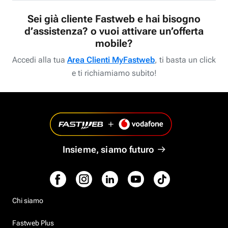
Sei già cliente Fastweb e hai bisogno
d’assistenza? o vuoi attivare un’offerta
mobile?
Accedi alla tua
Area Clienti MyFastweb
, ti basta un click
e ti richiamiamo subito!
Insieme, siamo futuro
Chi siamo
Fastweb Plus