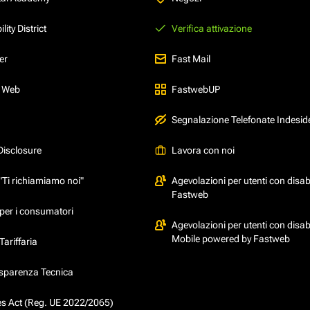
ity District
Verifica attivazione
er
Fast Mail
l Web
FastwebUP
Segnalazione Telefonate Indesid
Disclosure
Lavora con noi
"Ti richiamiamo noi"
Agevolazioni per utenti con disabi
Fastweb
per i consumatori
Agevolazioni per utenti con disabi
Mobile powered by Fastweb
ariffaria
asparenza Tecnica
ces Act (Reg. UE 2022/2065)