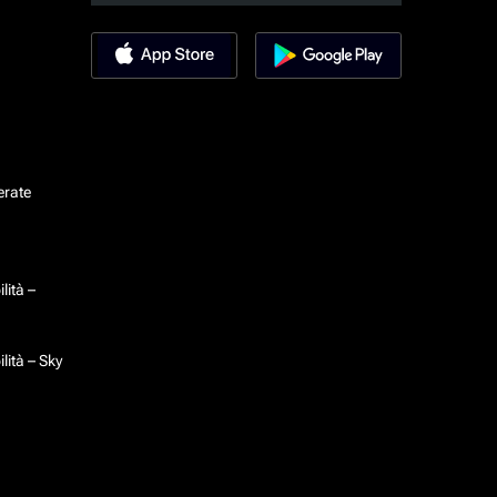
erate
lità –
lità – Sky