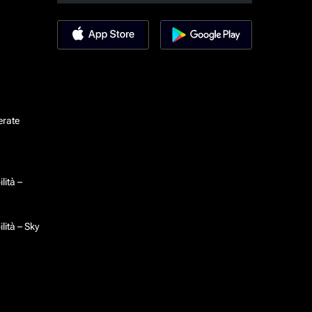
erate
lità –
lità – Sky