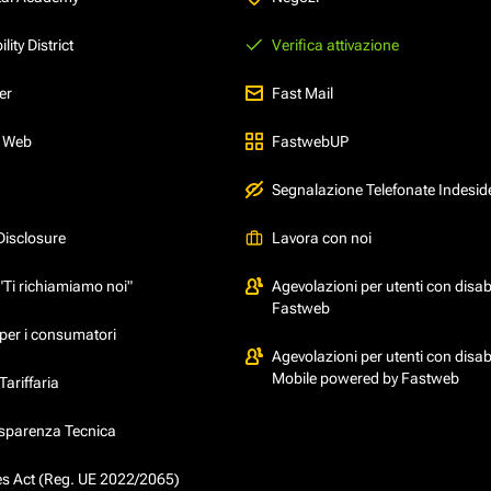
ity District
Verifica attivazione
er
Fast Mail
l Web
FastwebUP
Segnalazione Telefonate Indesid
Disclosure
Lavora con noi
"Ti richiamiamo noi"
Agevolazioni per utenti con disabi
Fastweb
per i consumatori
Agevolazioni per utenti con disabi
Mobile powered by Fastweb
ariffaria
asparenza Tecnica
ces Act (Reg. UE 2022/2065)