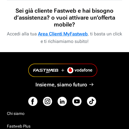
Sei già cliente Fastweb e hai bisogno
d’assistenza? o vuoi attivare un’offerta
mobile?
Accedi alla tua
Area Clienti MyFastweb
, ti basta un click
e ti richiamiamo subito!
Insieme, siamo futuro
Chi siamo
Fastweb Plus