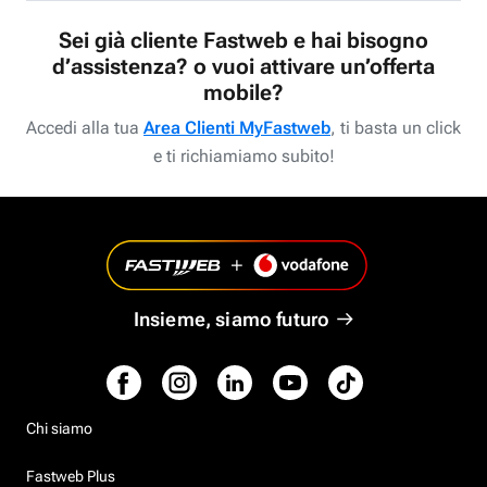
Sei già cliente Fastweb e hai bisogno
d’assistenza? o vuoi attivare un’offerta
mobile?
Accedi alla tua
Area Clienti MyFastweb
, ti basta un click
e ti richiamiamo subito!
Insieme, siamo futuro
Chi siamo
Fastweb Plus