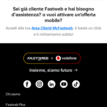
Sei già cliente Fastweb e hai bisogno
d’assistenza? o vuoi attivare un’offerta
mobile?
Accedi alla tua
Area Clienti MyFastweb
, ti basta un click
e ti richiamiamo subito!
Insieme, siamo futuro
Chi siamo
Fastweb Plus