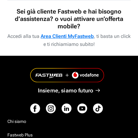
Sei già cliente Fastweb e hai bisogno
d’assistenza? o vuoi attivare un’offerta
mobile?
Accedi alla tua
Area Clienti MyFastweb
, ti basta un click
e ti richiamiamo subito!
Insieme, siamo futuro
Chi siamo
Fastweb Plus