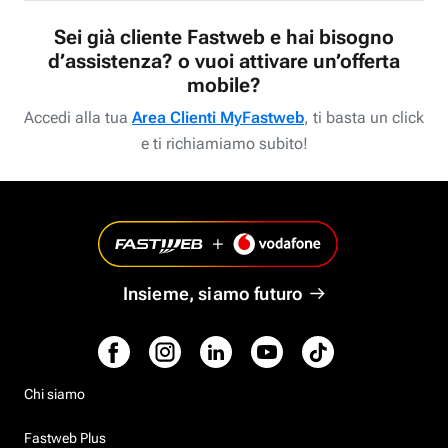
Sei già cliente Fastweb e hai bisogno
d’assistenza? o vuoi attivare un’offerta
mobile?
Accedi alla tua
Area Clienti MyFastweb
, ti basta un click
e ti richiamiamo subito!
Insieme, siamo futuro
Chi siamo
Fastweb Plus