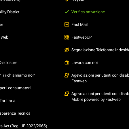
ity District
Verifica attivazione
er
Fast Mail
l Web
FastwebUP
Segnalazione Telefonate Indesid
Disclosure
Lavora con noi
"Ti richiamiamo noi"
Agevolazioni per utenti con disabi
Fastweb
per i consumatori
Agevolazioni per utenti con disabi
Mobile powered by Fastweb
ariffaria
asparenza Tecnica
ces Act (Reg. UE 2022/2065)