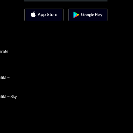
erate
lità –
lità – Sky