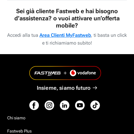
Sei già cliente Fastweb e hai bisogno
d’assistenza? o vuoi attivare un’offerta
mobile?
Accedi alla tua
Area Clienti MyFastweb
, ti basta un click
e ti richiamiamo subito!
Insieme, siamo futuro
Chi siamo
Fastweb Plus