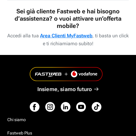
Sei già cliente Fastweb e hai bisogno
d’assistenza? o vuoi attivare un’offerta
mobile?
Accedi alla tua
Area Clienti MyFastweb
, ti basta un click
e ti richiamiamo subito!
Insieme, siamo futuro
Chi siamo
Fastweb Plus