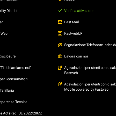
ity District
Verifica attivazione
er
Fast Mail
l Web
FastwebUP
Segnalazione Telefonate Indesid
Disclosure
Lavora con noi
"Ti richiamiamo noi"
Agevolazioni per utenti con disabi
Fastweb
per i consumatori
Agevolazioni per utenti con disabi
Mobile powered by Fastweb
ariffaria
asparenza Tecnica
ces Act (Reg. UE 2022/2065)