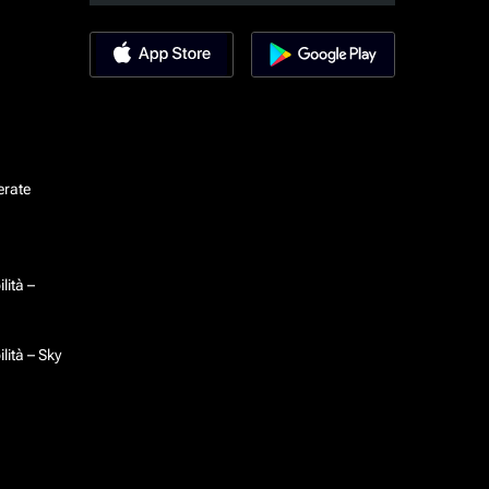
erate
lità –
lità – Sky