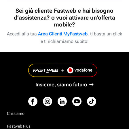
Sei già cliente Fastweb e hai bisogno
d’assistenza? o vuoi attivare un’offerta
mobile?
Accedi alla tua
Area Clienti MyFastweb
, ti basta un click
e ti richiamiamo subito!
Insieme, siamo futuro
Chi siamo
Fastweb Plus