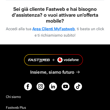
Sei già cliente Fastweb e hai bisogno
d’assistenza? o vuoi attivare un’offerta
mobile?
Accedi alla tua
Area Clienti MyFastweb
, ti basta un click
e ti richiamiamo subito!
Insieme, siamo futuro
Chi siamo
Fastweb Plus