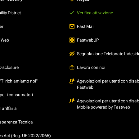
ity District
Verifica attivazione
er
Fast Mail
l Web
FastwebUP
Segnalazione Telefonate Indesid
Disclosure
Lavora con noi
"Ti richiamiamo noi"
Agevolazioni per utenti con disabi
Fastweb
per i consumatori
Agevolazioni per utenti con disabi
Mobile powered by Fastweb
ariffaria
asparenza Tecnica
ces Act (Reg. UE 2022/2065)