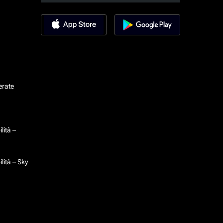
erate
lità –
lità – Sky