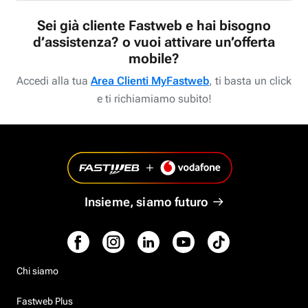
Sei già cliente Fastweb e hai bisogno
d’assistenza? o vuoi attivare un’offerta
mobile?
Accedi alla tua
Area Clienti MyFastweb
, ti basta un click
e ti richiamiamo subito!
Insieme, siamo futuro
Chi siamo
Fastweb Plus