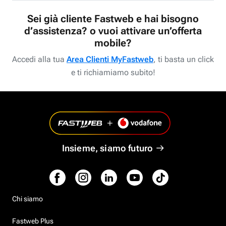
Sei già cliente Fastweb e hai bisogno
d’assistenza? o vuoi attivare un’offerta
mobile?
Accedi alla tua
Area Clienti MyFastweb
, ti basta un click
e ti richiamiamo subito!
Insieme, siamo futuro
Chi siamo
Fastweb Plus