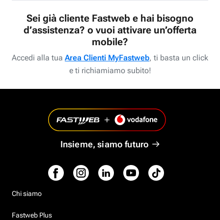
Sei già cliente Fastweb e hai bisogno
d’assistenza? o vuoi attivare un’offerta
mobile?
Accedi alla tua
Area Clienti MyFastweb
, ti basta un click
e ti richiamiamo subito!
Insieme, siamo futuro
Chi siamo
Fastweb Plus