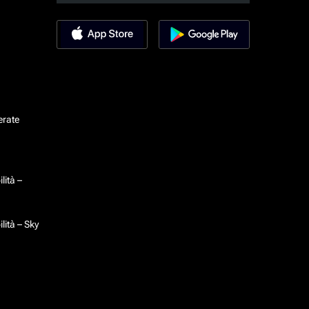
erate
lità –
lità – Sky