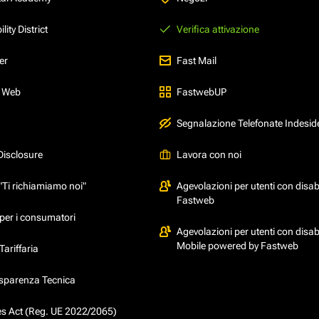
ity District
Verifica attivazione
er
Fast Mail
l Web
FastwebUP
Segnalazione Telefonate Indesid
Disclosure
Lavora con noi
"Ti richiamiamo noi"
Agevolazioni per utenti con disabi
Fastweb
per i consumatori
Agevolazioni per utenti con disabi
Mobile powered by Fastweb
ariffaria
asparenza Tecnica
ces Act (Reg. UE 2022/2065)