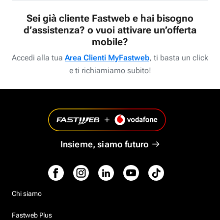
Sei già cliente Fastweb e hai bisogno
d’assistenza? o vuoi attivare un’offerta
mobile?
Accedi alla tua
Area Clienti MyFastweb
, ti basta un click
e ti richiamiamo subito!
Insieme, siamo futuro
Chi siamo
Fastweb Plus