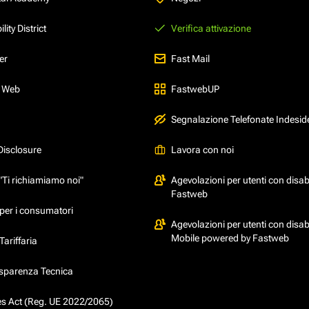
ity District
Verifica attivazione
er
Fast Mail
l Web
FastwebUP
Segnalazione Telefonate Indesid
Disclosure
Lavora con noi
"Ti richiamiamo noi"
Agevolazioni per utenti con disabi
Fastweb
per i consumatori
Agevolazioni per utenti con disabi
Mobile powered by Fastweb
ariffaria
asparenza Tecnica
ces Act (Reg. UE 2022/2065)