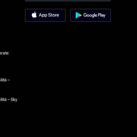
erate
lità –
lità – Sky