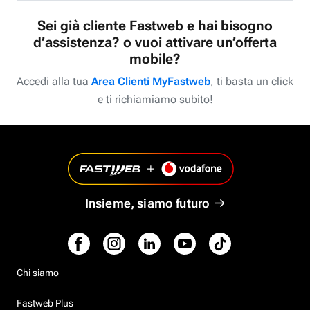
Sei già cliente Fastweb e hai bisogno
d’assistenza? o vuoi attivare un’offerta
mobile?
Accedi alla tua
Area Clienti MyFastweb
, ti basta un click
e ti richiamiamo subito!
Insieme, siamo futuro
Chi siamo
Fastweb Plus