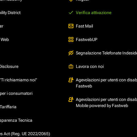
ity District
Verifica attivazione
er
Fast Mail
l Web
FastwebUP
Segnalazione Telefonate Indesid
Disclosure
Lavora con noi
"Ti richiamiamo noi"
Agevolazioni per utenti con disabi
Fastweb
per i consumatori
Agevolazioni per utenti con disabi
Mobile powered by Fastweb
ariffaria
asparenza Tecnica
ces Act (Reg. UE 2022/2065)