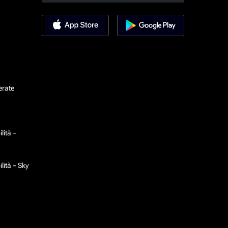
erate
lità –
lità – Sky