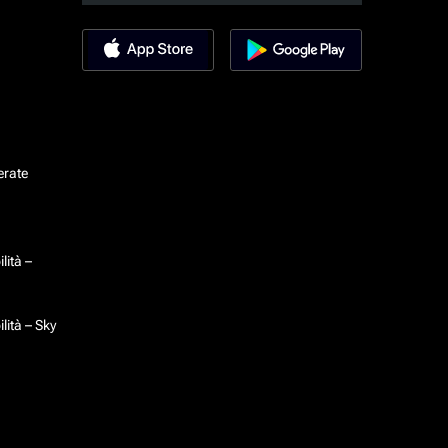
erate
lità –
lità – Sky