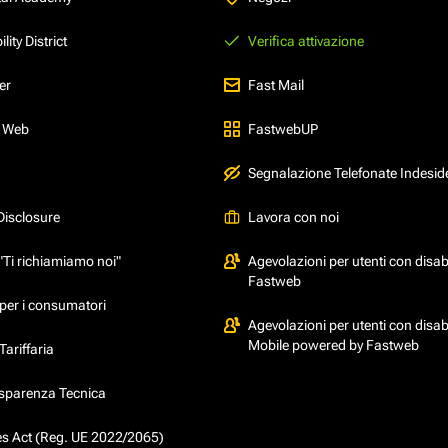
ity District
Verifica attivazione
er
Fast Mail
l Web
FastwebUP
Segnalazione Telefonate Indesid
Disclosure
Lavora con noi
"Ti richiamiamo noi"
Agevolazioni per utenti con disabi
Fastweb
per i consumatori
Agevolazioni per utenti con disabi
Mobile powered by Fastweb
ariffaria
asparenza Tecnica
ces Act (Reg. UE 2022/2065)