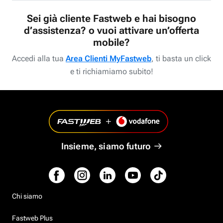
Sei già cliente Fastweb e hai bisogno
d’assistenza? o vuoi attivare un’offerta
mobile?
Accedi alla tua
Area Clienti MyFastweb
, ti basta un click
e ti richiamiamo subito!
Insieme, siamo futuro
Chi siamo
Fastweb Plus