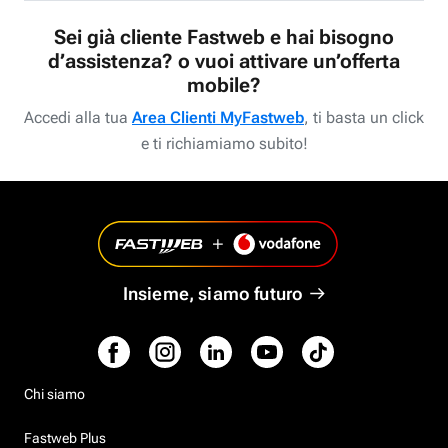
Sei già cliente Fastweb e hai bisogno
d’assistenza? o vuoi attivare un’offerta
mobile?
Accedi alla tua
Area Clienti MyFastweb
, ti basta un click
e ti richiamiamo subito!
Insieme, siamo futuro
Chi siamo
Fastweb Plus