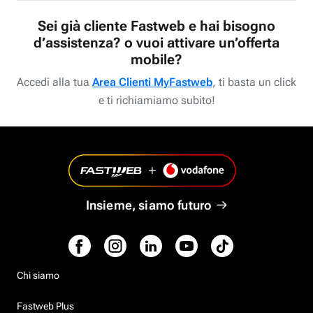
Sei già cliente Fastweb e hai bisogno
d’assistenza? o vuoi attivare un’offerta
mobile?
Accedi alla tua
Area Clienti MyFastweb
, ti basta un click
e ti richiamiamo subito!
Insieme, siamo futuro
Chi siamo
Fastweb Plus