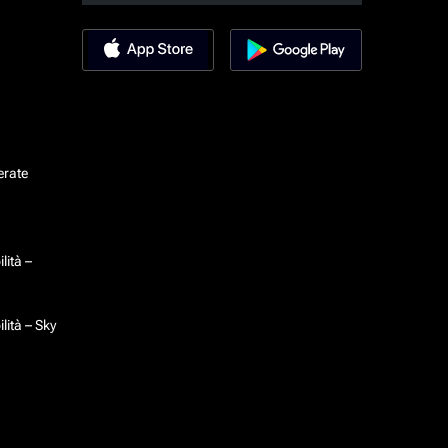
erate
lità –
lità – Sky