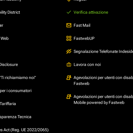
ity District
Verifica attivazione
er
Fast Mail
l Web
FastwebUP
Segnalazione Telefonate Indesid
Disclosure
Lavora con noi
"Ti richiamiamo noi"
Agevolazioni per utenti con disabi
Fastweb
per i consumatori
Agevolazioni per utenti con disabi
Mobile powered by Fastweb
ariffaria
asparenza Tecnica
ces Act (Reg. UE 2022/2065)