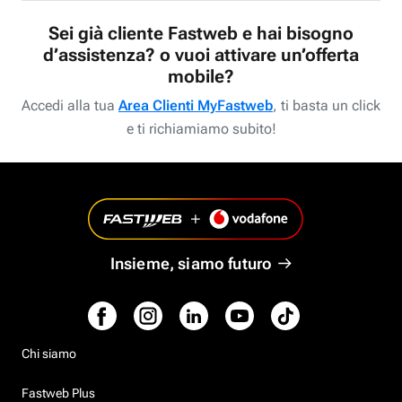
Sei già cliente Fastweb e hai bisogno
d’assistenza? o vuoi attivare un’offerta
mobile?
Accedi alla tua
Area Clienti MyFastweb
, ti basta un click
e ti richiamiamo subito!
Insieme, siamo futuro
Chi siamo
Fastweb Plus