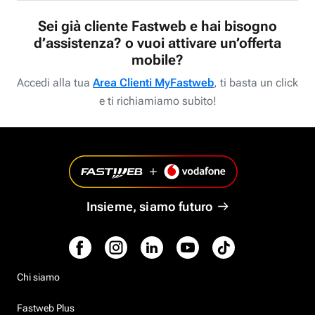
Sei già cliente Fastweb e hai bisogno
d’assistenza? o vuoi attivare un’offerta
mobile?
Accedi alla tua
Area Clienti MyFastweb
, ti basta un click
e ti richiamiamo subito!
Insieme, siamo futuro
Chi siamo
Fastweb Plus