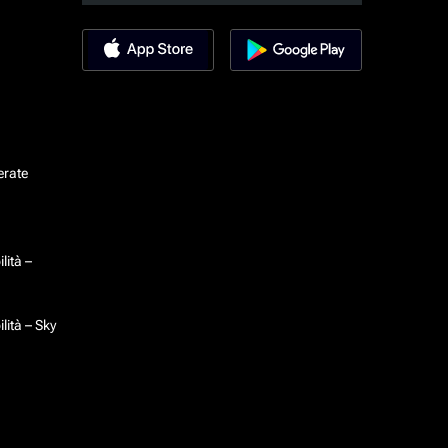
erate
lità –
lità – Sky