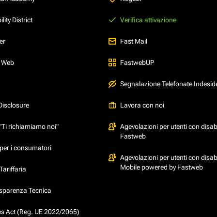
ity District
Verifica attivazione
er
Fast Mail
l Web
FastwebUP
Segnalazione Telefonate Indesid
Disclosure
Lavora con noi
"Ti richiamiamo noi"
Agevolazioni per utenti con disabi
Fastweb
per i consumatori
Agevolazioni per utenti con disabi
Mobile powered by Fastweb
ariffaria
asparenza Tecnica
ces Act (Reg. UE 2022/2065)