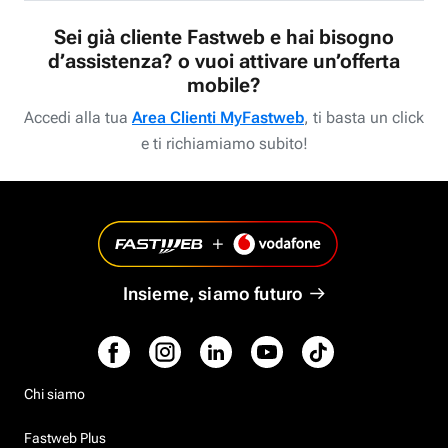
Sei già cliente Fastweb e hai bisogno
d’assistenza? o vuoi attivare un’offerta
mobile?
Accedi alla tua
Area Clienti MyFastweb
, ti basta un click
e ti richiamiamo subito!
Insieme, siamo futuro
Chi siamo
Fastweb Plus