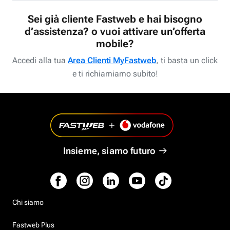
Sei già cliente Fastweb e hai bisogno
d’assistenza? o vuoi attivare un’offerta
mobile?
Accedi alla tua
Area Clienti MyFastweb
, ti basta un click
e ti richiamiamo subito!
Insieme, siamo futuro
Chi siamo
Fastweb Plus