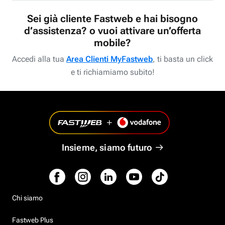
Sei già cliente Fastweb e hai bisogno
d’assistenza? o vuoi attivare un’offerta
mobile?
Accedi alla tua
Area Clienti MyFastweb
, ti basta un click
e ti richiamiamo subito!
Insieme, siamo futuro
Chi siamo
Fastweb Plus