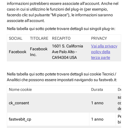
informazioni potrebbero essere associate all'account. Anche nel
caso in cui si utilizzino le funzioni del plug-in (per esempio,
facendo clic sul pulsante "Mi piace"), le informazioni saranno
associate all'account.
Nella tabella qui sotto potete trovare dettagli sui singoli plug-in:
SOCIAL
TITOLARE
RECAPITO
PRIVACY
1601 S. California
Vai alla privacy
Facebook
Facebook
Ave Palo Alto -
policy della
Inc.
CA94304 USA
terza parte
Nella tabella qui sotto potete trovare dettagli sui cookie Tecnici /
Analitici che possono essere impostati navigando su fastweb.it:
Nome cookie
Durata
Descr
salva i
ck_consent
1 anno
conse
dei c
Persi
fastwebit_cp
1 anno
bilanc