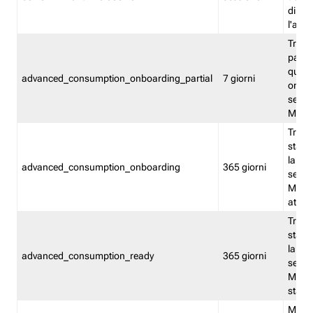
direct
l'attr
Tracc
parzia
quest
advanced_consumption_onboarding_partial
7 giorni
onbord
serviz
Moni
Tracci
stata 
la not
advanced_consumption_onboarding
365 giorni
serviz
Monit
attiva
Tracci
stata 
la not
advanced_consumption_ready
365 giorni
serviz
Monit
stato 
Memor