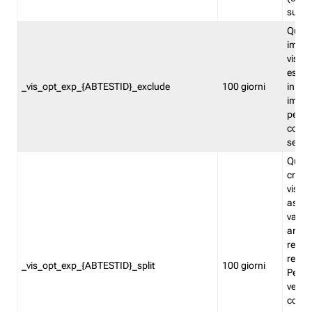
succes
Quest
impos
visita
esclu
_vis_opt_exp_{ABTESTID}_exclude
100 giorni
in bas
impos
percen
coinvo
sempr
Quest
creat
visita
asseg
varia
ancor
reind
relati
_vis_opt_exp_{ABTESTID}_split
100 giorni
Perme
verifi
corri