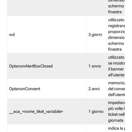
dimensioni de
schermo e de
finestre
utilizzato per
registrare le
proporzioni e
wd
3 giorni
dimensioni de
schermo e de
finestre
utilizzato pe
se mostrare
OptanonAlertBoxClosed
1 anno
il banner pri
all'utente
memorizza lo
OptanonConsent
2 anni
del consenso
dell'utente
impedisce di 
più volte lo s
__aca_<nome_tiket_variabile>
1 giorno
ticket nell'ar
giornata
indica la pre