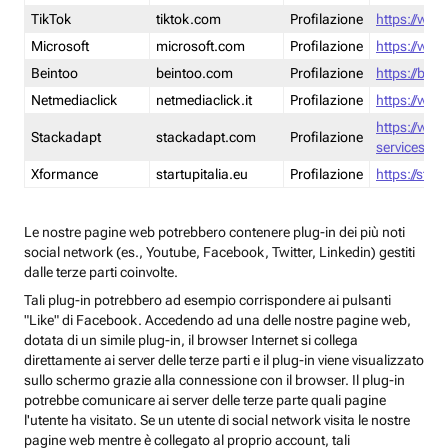
TikTok
tiktok.com
Profilazione
https://www
Microsoft
microsoft.com
Profilazione
https://www
Beintoo
beintoo.com
Profilazione
https://bei
Netmediaclick
netmediaclick.it
Profilazione
https://www
https://ww
Stackadapt
stackadapt.com
Profilazione
services-pri
Xformance
startupitalia.eu
Profilazione
https://start
Le nostre pagine web potrebbero contenere plug-in dei più noti
social network (es., Youtube, Facebook, Twitter, Linkedin) gestiti
dalle terze parti coinvolte.
Tali plug-in potrebbero ad esempio corrispondere ai pulsanti
"Like" di Facebook. Accedendo ad una delle nostre pagine web,
dotata di un simile plug-in, il browser Internet si collega
direttamente ai server delle terze parti e il plug-in viene visualizzato
sullo schermo grazie alla connessione con il browser. Il plug-in
potrebbe comunicare ai server delle terze parte quali pagine
l'utente ha visitato. Se un utente di social network visita le nostre
pagine web mentre è collegato al proprio account, tali