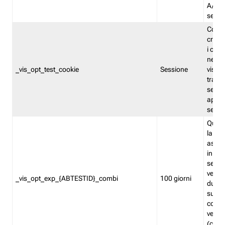
A/B. I
sempr
Cooki
creato
i cook
nel b
_vis_opt_test_cookie
Sessione
visita
tracc
sessi
aperte
sempr
Quest
la var
assegn
in mo
sempr
versi
_vis_opt_exp_{ABTESTID}_combi
100 giorni
durant
succes
corri
versio
(contr