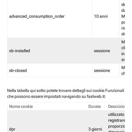
delle 
dash
advanced_consumption_order
10 anni
Monit
posso
riord
drag
Memor
clicca
sb-installed
sessione
instal
smar
Memor
sb-closed
sessione
chius
Nella tabella qui sotto potete trovare dettagli sui cookie Funzionali
che possono essere impostati navigando su fastweb.it:
Nome cookie
Durata
Descrizione
utilizzato per
registrare le
proporzioni e
dpr
3 giorni