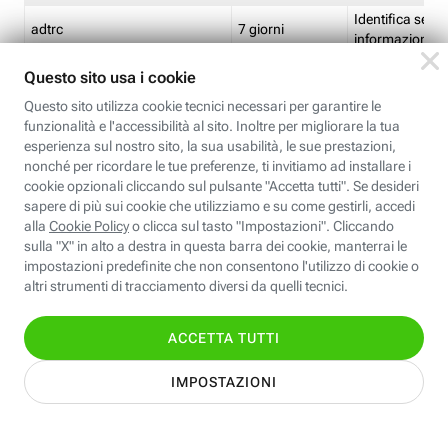
Identifica se so
adtrc
7 giorni
informazioni s
Limite di freq
CFFC<TagID>
7 giorni
composto
Identifica se c'
ricontrollare l'
CM
1 giorno
corrispondenti 
(impostata da 
Identifica se c'
ricontrollare l'
CM14
14 giorni
corrispondenti 
(impostata da 
Identifica l'app
CT<TrackingSetupID>
1 ora
clic per i pixel d
pagine dell'ins
Identifica la quo
EBFC<BannerID>
7 giorni
banner espandi
Identifica la qu
EBFCD<BannerID>
7 giorni
per il banner e