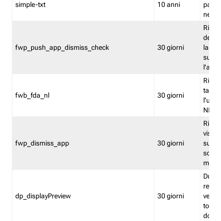
simple-txt
10 anni
pagina
nell'
Ricord
dell'u
fwp_push_app_dismiss_check
30 giorni
la po
sugge
l'audi
Riport
tacci
fwb_fda_nl
30 giorni
l'uten
NL
Ricor
visto 
fwp_dismiss_app
30 giorni
sugge
scari
mobil
Durant
regis
dp_displayPreview
30 giorni
verica
torna
dopo v