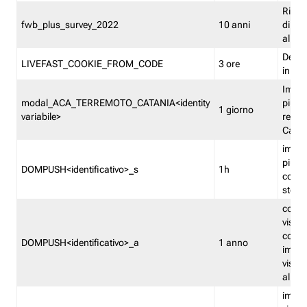
Ricor
fwb_plus_survey_2022
10 anni
di su
all'ut
Dedupl
LIVEFAST_COOKIE_FROM_CODE
3 ore
in Fa
Imped
modal_ACA_TERREMOTO_CATANIA<identity
più vo
1 giorno
variabile>
relati
Catan
imped
più p
DOMPUSH<identificativo>_s
1h
comme
stess
conta
visua
comme
DOMPUSH<identificativo>_a
1 anno
imped
visua
all'in
imped