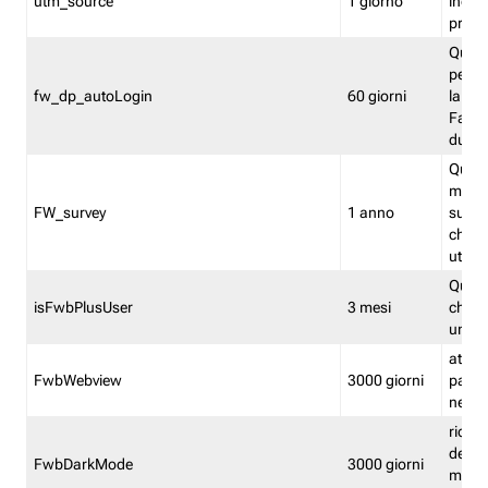
utm_source
1 giorno
indica
proven
Quest
perme
fw_dp_autoLogin
60 giorni
la log
Fastwe
durat
Quest
manti
FW_survey
1 anno
surve
chiuse
utenti
Quest
isFwbPlusUser
3 mesi
che l'
una l
attiva 
FwbWebview
3000 giorni
pagina
nell'
ricor
dell'u
FwbDarkMode
3000 giorni
mode 