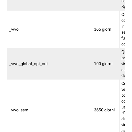
caso 
Split
Quest
conten
infor
_vwo
365 giorni
servi
futuro,
cooki
Quest
persi
_vwo_global_opt_out
100 giorni
visita
su tut
deter
Cookie
verif
possa
cookie
usano 
_vwo_ssm
3650 giorni
HTTP.
durat
viene 
autom