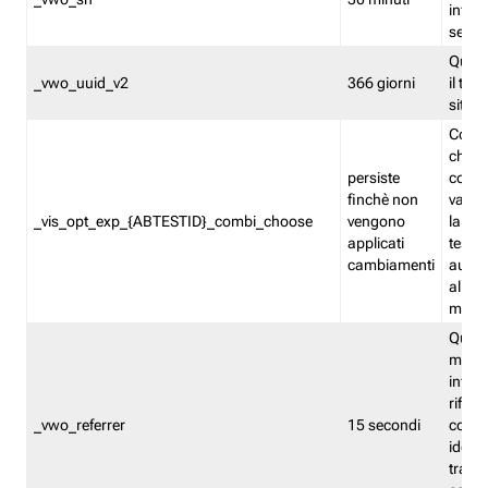
inform
sessi
Quest
_vwo_uuid_v2
366 giorni
il tra
sito 
Cooki
che m
persiste
combi
finchè non
varian
_vis_opt_exp_{ABTESTID}_combi_choose
vengono
la co
applicati
test. 
cambiamenti
autom
all'ap
modif
Quest
memor
infor
riferi
_vwo_referrer
15 secondi
conse
identi
traffi