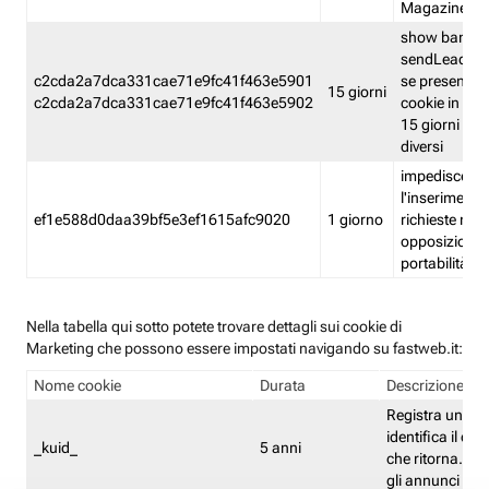
Magazine
show banner
sendLead A
c2cda2a7dca331cae71e9fc41f463e5901
se presenti e
15 giorni
c2cda2a7dca331cae71e9fc41f463e5902
cookie in un 
15 giorni e in
diversi
impedisce
l'inserimento 
ef1e588d0daa39bf5e3ef1615afc9020
1 giorno
richieste mult
opposizione
portabilità g
Nella tabella qui sotto potete trovare dettagli sui cookie di
Marketing che possono essere impostati navigando su fastweb.it:
Nome cookie
Durata
Descrizione
Registra un ID 
identifica il dis
_kuid_
5 anni
che ritorna. L'I
gli annunci mira