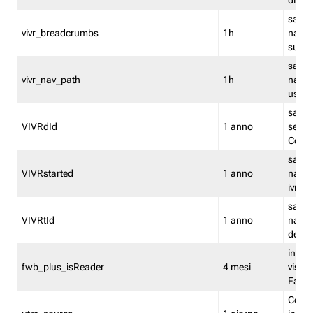
dismi
salva
vivr_breadcrumbs
1h
navig
su vis
salva 
vivr_nav_path
1h
navig
usato
salva 
VIVRdId
1 anno
sessio
Conv
salva 
VIVRstarted
1 anno
navig
ivr ini
salva 
VIVRtId
1 anno
naviga
del cl
indica
fwb_plus_isReader
4 mesi
visual
Fastw
Cooki