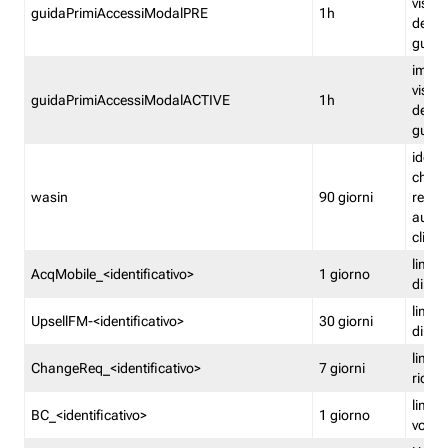
visual
guidaPrimiAccessiModalPRE
1h
della
guida 
imped
visual
guidaPrimiAccessiModalACTIVE
1h
della
guida 
identi
che si
wasin
90 giorni
rete f
autent
clienti
limita
AcqMobile_<identificativo>
1 giorno
di ac
limita
UpsellFM-<identificativo>
30 giorni
di ups
limita
ChangeReq_<identificativo>
7 giorni
ricon
limita
BC_<identificativo>
1 giorno
vouch