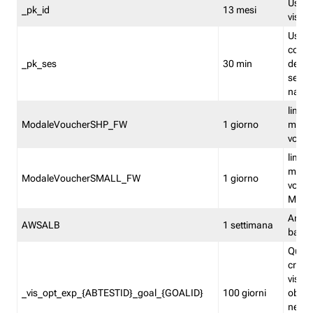
Usato 
_pk_id
13 mesi
visitat
Usato 
comp
_pk_ses
30 min
dell’u
sessi
navig
limita
ModaleVoucherSHP_FW
1 giorno
multi
vouche
limita
multi
ModaleVoucherSMALL_FW
1 giorno
vouch
Medie
Amaz
AWSALB
1 settimana
balan
Quest
creat
visit
_vis_opt_exp_{ABTESTID}_goal_{GOALID}
100 giorni
obiett
nel co