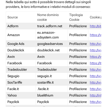
Nella tabella qui sotto è possibile trovare dettagli sui singoli
providers, le loro informative e i relativi moduli di consenso:
Nome dominio
Tipologia
Source
Cookie poli
cookie
Cookie
Adform
track.adform.net
Profilazione
http://site.
eu.amazon-
Amazon
Profilazione
https://www
adsystem.com
Google Ads
googleadservices
Profilazione
http://www.
Doubleclick
doubleclick.net
Profilazione
http://www.
Awin
Awin
Profilazione
https://www
Facebook
Facebook
Profilazione
https://it-
Tradedoubler
Tradedoubler
Profilazione
http://www.
Segugio
segugio.it
Profilazione
http://www.
SosTariffe
sostariffe.it
Profilazione
http://www.s
Facile.it
.facile.it
Profilazione
http://www.f
Yahoo
bluelithium
Profilazione
http://info.
Payclick
Payclick
Profilazione
http://www.p