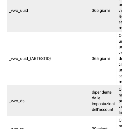
univo
_vwo_uuid
365 giorni
visita
le fun
segme
repor
Quest
un ide
univo
visita
_vwo_uuid_{ABTESTID}
365 giorni
del t
cross
utiliz
segme
repor
Quest
dipendente
memor
dalle
_vwo_ds
persis
impostazioni
visit
dell'account
Insig
Quest
memo
_vwo_sn
30 minuti