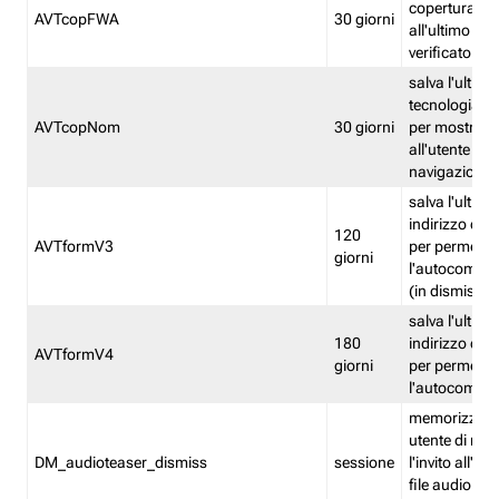
copertura fw
AVTcopFWA
30 giorni
all'ultimo ind
verificato
salva l'ultima
tecnologia ve
AVTcopNom
30 giorni
per mostrarl
all'utente dur
navigazione
salva l'ultimo
indirizzo di 
120
AVTformV3
per permette
giorni
l'autocompl
(in dismissio
salva l'ultimo
180
indirizzo di 
AVTformV4
giorni
per permette
l'autocompl
memorizza la
utente di non
DM_audioteaser_dismiss
sessione
l'invito all'as
file audio del 