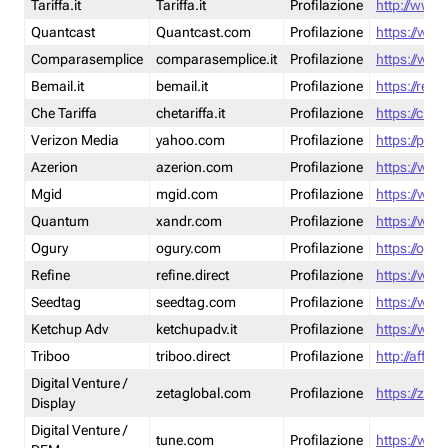
Tariffa.it
Tariffa.it
Profilazione
http://www.t
Quantcast
Quantcast.com
Profilazione
https://www
Comparasemplice
comparasemplice.it
Profilazione
https://www
Bemail.it
bemail.it
Profilazione
https://reta
Che Tariffa
chetariffa.it
Profilazione
https://chet
Verizon Media
yahoo.com
Profilazione
https://pol
Azerion
azerion.com
Profilazione
https://www
Mgid
mgid.com
Profilazione
https://www
Quantum
xandr.com
Profilazione
https://www
Ogury
ogury.com
Profilazione
https://ogur
Refine
refine.direct
Profilazione
https://www.
Seedtag
seedtag.com
Profilazione
https://www
Ketchup Adv
ketchupadv.it
Profilazione
https://www
Triboo
triboo.direct
Profilazione
http://affili
Digital Venture /
zetaglobal.com
Profilazione
https://zeta
Display
Digital Venture /
tune.com
Profilazione
https://www