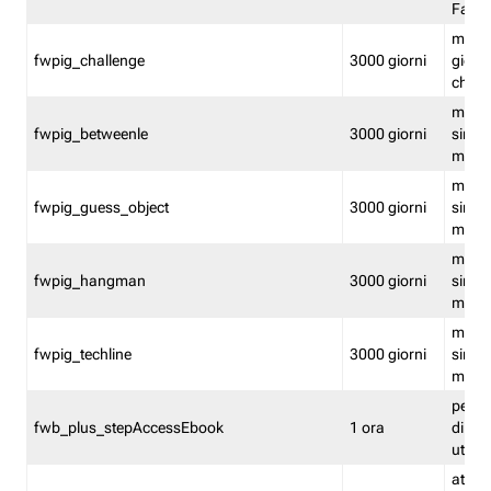
Fastw
mantie
fwpig_challenge
3000 giorni
giochi
chall
mantie
fwpig_betweenle
3000 giorni
singol
modal
mantie
fwpig_guess_object
3000 giorni
singol
modal
mantie
fwpig_hangman
3000 giorni
singol
modal
mantie
fwpig_techline
3000 giorni
singol
modal
perme
fwb_plus_stepAccessEbook
1 ora
di un 
utenti
attiva 