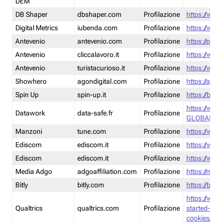
DEM
DB Shaper
dbshaper.com
Profilazione
https://www
Digital Metrics
iubenda.com
Profilazione
https://www
Antevenio
antevenio.com
Profilazione
https://pmp.
Antevenio
cliccalavoro.it
Profilazione
https://www
Antevenio
turistacurioso.it
Profilazione
https://www.
Showhero
agondigital.com
Profilazione
https://agon
Spin Up
spin-up.it
Profilazione
https://blog
https://ww
Datawork
data-safe.fr
Profilazione
GLOBAL-LT
Manzoni
tune.com
Profilazione
https://www
Ediscom
ediscom.it
Profilazione
https://www
Ediscom
ediscom.it
Profilazione
https://www
Media Adgo
adgoaffiliation.com
Profilazione
https://med
Bitly
bitly.com
Profilazione
https://bitl
https://www
Qualtrics
qualtrics.com
Profilazione
started-wi
cookies/