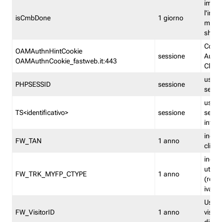
imped
l'inse
isCmbDone
1 giorno
multi
shp
Cooki
OAMAuthnHintCookie
sessione
Auten
OAMAuthnCookie_fastweb.it:443
Clien
usata
PHPSESSID
sessione
sessi
usata
TS<identificativo>
sessione
sessi
inform
indica
FW_TAN
1 anno
clien
indica
utent
FW_TRK_MYFP_CTYPE
1 anno
(resid
iva/i
Usato 
FW_VisitorID
1 anno
visitat