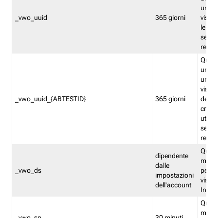
univo
_vwo_uuid
365 giorni
visita
le fun
segme
repor
Quest
un ide
univo
visita
_vwo_uuid_{ABTESTID}
365 giorni
del t
cross
utiliz
segme
repor
Quest
dipendente
memor
dalle
_vwo_ds
persis
impostazioni
visit
dell'account
Insig
Quest
memo
_vwo_sn
30 minuti