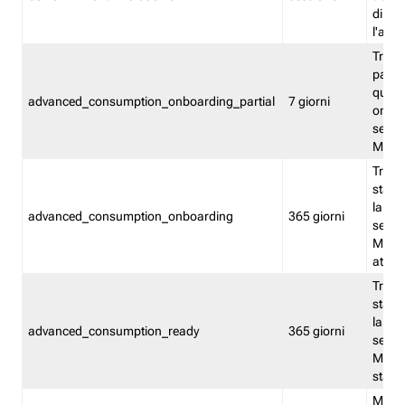
direct
l'attr
Tracc
parzia
quest
advanced_consumption_onboarding_partial
7 giorni
onbord
serviz
Moni
Tracci
stata 
la not
advanced_consumption_onboarding
365 giorni
serviz
Monit
attiva
Tracci
stata 
la not
advanced_consumption_ready
365 giorni
serviz
Monit
stato 
Memor