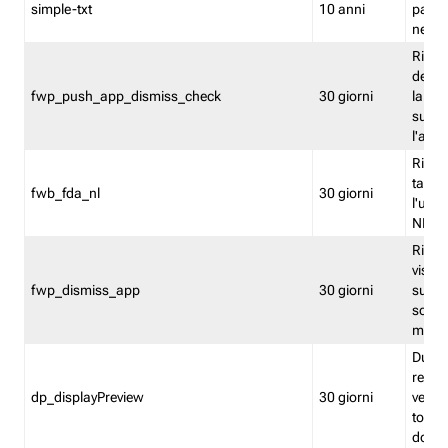
simple-txt
10 anni
pagina
nell'
Ricord
dell'u
fwp_push_app_dismiss_check
30 giorni
la po
sugge
l'audi
Riport
tacci
fwb_fda_nl
30 giorni
l'uten
NL
Ricor
visto 
fwp_dismiss_app
30 giorni
sugge
scari
mobil
Durant
regis
dp_displayPreview
30 giorni
verica
torna
dopo v