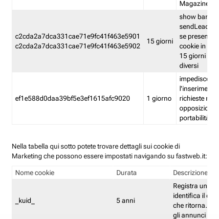
Magazine
show banner
sendLead A
c2cda2a7dca331cae71e9fc41f463e5901
se presenti e
15 giorni
c2cda2a7dca331cae71e9fc41f463e5902
cookie in un 
15 giorni e in
diversi
impedisce
l'inserimento 
ef1e588d0daa39bf5e3ef1615afc9020
1 giorno
richieste mult
opposizione
portabilità g
Nella tabella qui sotto potete trovare dettagli sui cookie di
Marketing che possono essere impostati navigando su fastweb.it:
Nome cookie
Durata
Descrizione
Registra un ID 
identifica il dis
_kuid_
5 anni
che ritorna. L'I
gli annunci mira