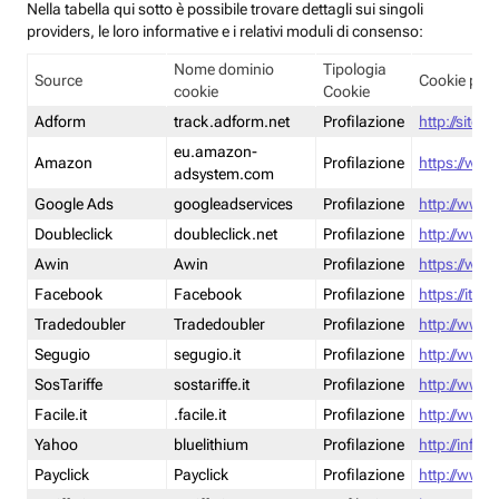
Nella tabella qui sotto è possibile trovare dettagli sui singoli
providers, le loro informative e i relativi moduli di consenso:
Nome dominio
Tipologia
Source
Cookie poli
cookie
Cookie
Adform
track.adform.net
Profilazione
http://site.
eu.amazon-
Amazon
Profilazione
https://www
adsystem.com
Google Ads
googleadservices
Profilazione
http://www.
Doubleclick
doubleclick.net
Profilazione
http://www.
Awin
Awin
Profilazione
https://www
Facebook
Facebook
Profilazione
https://it-
Tradedoubler
Tradedoubler
Profilazione
http://www.
Segugio
segugio.it
Profilazione
http://www.
SosTariffe
sostariffe.it
Profilazione
http://www.s
Facile.it
.facile.it
Profilazione
http://www.f
Yahoo
bluelithium
Profilazione
http://info.
Payclick
Payclick
Profilazione
http://www.p