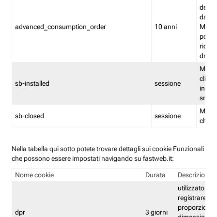
delle 
dash
advanced_consumption_order
10 anni
Monit
posso
riord
drag
Memor
clicca
sb-installed
sessione
instal
smar
Memor
sb-closed
sessione
chius
Nella tabella qui sotto potete trovare dettagli sui cookie Funzionali
che possono essere impostati navigando su fastweb.it:
Nome cookie
Durata
Descrizione
utilizzato per
registrare le
proporzioni e
dpr
3 giorni