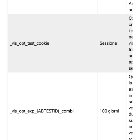
A/B. I
sempr
Cooki
creato
i cook
nel b
_vis_opt_test_cookie
Sessione
visita
tracc
sessi
aperte
sempr
Quest
la var
assegn
in mo
sempr
versi
_vis_opt_exp_{ABTESTID}_combi
100 giorni
durant
succes
corri
versio
(contr