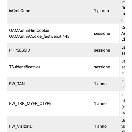
imped
l'inse
isCmbDone
1 giorno
multi
shp
Cooki
OAMAuthnHintCookie
sessione
Auten
OAMAuthnCookie_fastweb.it:443
Clien
usata
PHPSESSID
sessione
sessi
usata
TS<identificativo>
sessione
sessi
inform
indica
FW_TAN
1 anno
clien
indica
utent
FW_TRK_MYFP_CTYPE
1 anno
(resid
iva/i
Usato 
FW_VisitorID
1 anno
visitat