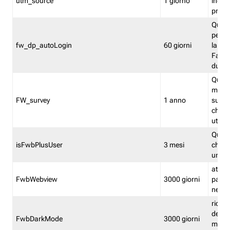
utm_source
1 giorno
indica
proven
Quest
perme
fw_dp_autoLogin
60 giorni
la log
Fastwe
durat
Quest
manti
FW_survey
1 anno
surve
chiuse
utenti
Quest
isFwbPlusUser
3 mesi
che l'
una l
attiva 
FwbWebview
3000 giorni
pagina
nell'
ricor
dell'u
FwbDarkMode
3000 giorni
mode 