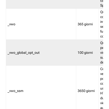
caso 
Split
Quest
conten
infor
_vwo
365 giorni
servi
futuro,
cooki
Quest
persi
_vwo_global_opt_out
100 giorni
visita
su tut
deter
Cookie
verif
possa
cookie
usano 
_vwo_ssm
3650 giorni
HTTP.
durat
viene 
autom