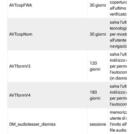
copertura fw
AVTcopFWA
30 giorni
all'ultimo ind
verificato
salva l'ultima
tecnologia ve
AVTcopNom
30 giorni
per mostrarl
all'utente dur
navigazione
salva l'ultimo
indirizzo di 
120
AVTformV3
per permette
giorni
l'autocompl
(in dismissio
salva l'ultimo
180
indirizzo di 
AVTformV4
giorni
per permette
l'autocompl
memorizza la
utente di non
DM_audioteaser_dismiss
sessione
l'invito all'as
file audio del 