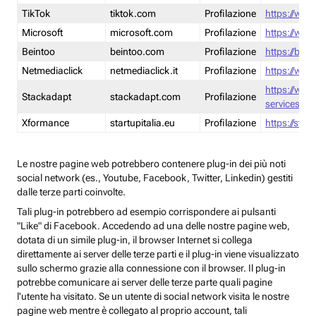
TikTok
tiktok.com
Profilazione
https://www
Microsoft
microsoft.com
Profilazione
https://www
Beintoo
beintoo.com
Profilazione
https://bei
Netmediaclick
netmediaclick.it
Profilazione
https://www
https://ww
Stackadapt
stackadapt.com
Profilazione
services-pri
Xformance
startupitalia.eu
Profilazione
https://start
Le nostre pagine web potrebbero contenere plug-in dei più noti
social network (es., Youtube, Facebook, Twitter, Linkedin) gestiti
dalle terze parti coinvolte.
Tali plug-in potrebbero ad esempio corrispondere ai pulsanti
"Like" di Facebook. Accedendo ad una delle nostre pagine web,
dotata di un simile plug-in, il browser Internet si collega
direttamente ai server delle terze parti e il plug-in viene visualizzato
sullo schermo grazie alla connessione con il browser. Il plug-in
potrebbe comunicare ai server delle terze parte quali pagine
l'utente ha visitato. Se un utente di social network visita le nostre
pagine web mentre è collegato al proprio account, tali