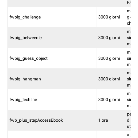
Fastw
mantie
fwpig_challenge
3000 giorni
giochi
chall
mantie
fwpig_betweenle
3000 giorni
singol
modal
mantie
fwpig_guess_object
3000 giorni
singol
modal
mantie
fwpig_hangman
3000 giorni
singol
modal
mantie
fwpig_techline
3000 giorni
singol
modal
perme
fwb_plus_stepAccessEbook
1 ora
di un 
utenti
attiva 