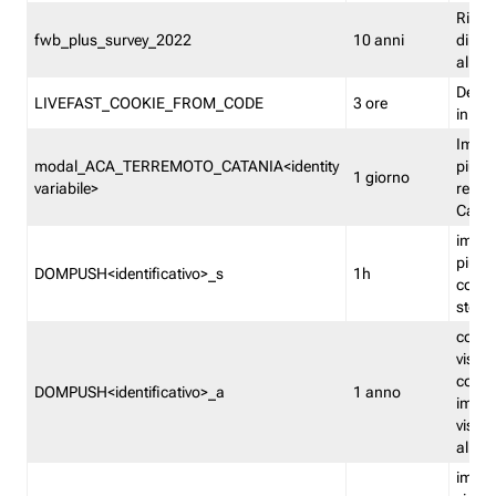
Ricor
fwb_plus_survey_2022
10 anni
di su
all'ut
Dedupl
LIVEFAST_COOKIE_FROM_CODE
3 ore
in Fa
Imped
modal_ACA_TERREMOTO_CATANIA<identity
più vo
1 giorno
variabile>
relati
Catan
imped
più p
DOMPUSH<identificativo>_s
1h
comme
stess
conta
visua
comme
DOMPUSH<identificativo>_a
1 anno
imped
visua
all'in
imped