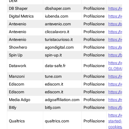
DEM
DB Shaper
dbshaper.com
Profilazione
https://www
Digital Metrics
iubenda.com
Profilazione
https://www
Antevenio
antevenio.com
Profilazione
https://pmp.
Antevenio
cliccalavoro.it
Profilazione
https://www
Antevenio
turistacurioso.it
Profilazione
https://www.
Showhero
agondigital.com
Profilazione
https://agon
Spin Up
spin-up.it
Profilazione
https://blog
https://ww
Datawork
data-safe.fr
Profilazione
GLOBAL-LT
Manzoni
tune.com
Profilazione
https://www
Ediscom
ediscom.it
Profilazione
https://www
Ediscom
ediscom.it
Profilazione
https://www
Media Adgo
adgoaffiliation.com
Profilazione
https://med
Bitly
bitly.com
Profilazione
https://bitl
https://www
Qualtrics
qualtrics.com
Profilazione
started-wi
cookies/