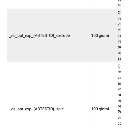
succes
Quest
impos
visita
esclu
_vis_opt_exp_{ABTESTID}_exclude
100 giorni
in bas
impos
percen
coinvo
sempr
Quest
creat
visita
asseg
varia
ancor
reind
relati
_vis_opt_exp_{ABTESTID}_split
100 giorni
Perme
verifi
corri