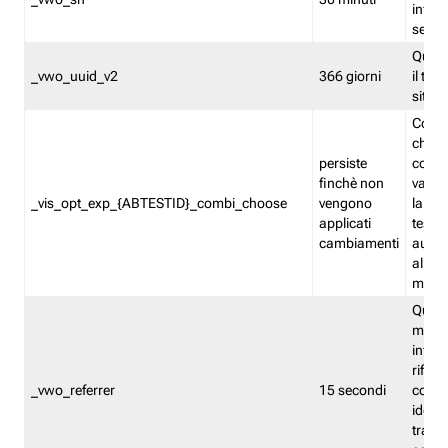
inform
sessi
Quest
_vwo_uuid_v2
366 giorni
il tra
sito 
Cooki
che m
persiste
combi
finchè non
varian
_vis_opt_exp_{ABTESTID}_combi_choose
vengono
la co
applicati
test. 
cambiamenti
autom
all'ap
modif
Quest
memor
infor
riferi
_vwo_referrer
15 secondi
conse
identi
traffi