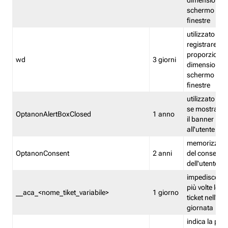
dimensioni de
schermo e de
finestre
utilizzato per
registrare le
proporzioni e
wd
3 giorni
dimensioni de
schermo e de
finestre
utilizzato pe
se mostrare
OptanonAlertBoxClosed
1 anno
il banner pri
all'utente
memorizza lo
OptanonConsent
2 anni
del consenso
dell'utente
impedisce di 
più volte lo s
__aca_<nome_tiket_variabile>
1 giorno
ticket nell'ar
giornata
indica la pre