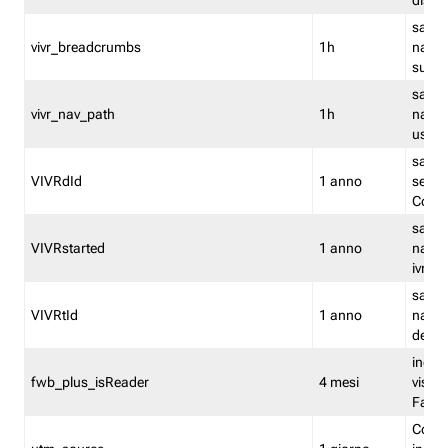
dismi
salva
vivr_breadcrumbs
1h
navig
su vis
salva 
vivr_nav_path
1h
navig
usato
salva 
VIVRdId
1 anno
sessio
Conv
salva 
VIVRstarted
1 anno
navig
ivr ini
salva 
VIVRtId
1 anno
naviga
del cl
indica
fwb_plus_isReader
4 mesi
visual
Fastw
Cooki