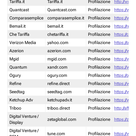
Tariffa.it
Tariffa.it
Profilazione
http://www.t
Quantcast
Quantcast.com
Profilazione
https://www
Comparasemplice
comparasemplice.it
Profilazione
https://www
Bemail.it
bemail.it
Profilazione
https://reta
Che Tariffa
chetariffa.it
Profilazione
https://chet
Verizon Media
yahoo.com
Profilazione
https://pol
Azerion
azerion.com
Profilazione
https://www
Mgid
mgid.com
Profilazione
https://www
Quantum
xandr.com
Profilazione
https://www
Ogury
ogury.com
Profilazione
https://ogur
Refine
refine.direct
Profilazione
https://www.
Seedtag
seedtag.com
Profilazione
https://www
Ketchup Adv
ketchupadv.it
Profilazione
https://www
Triboo
triboo.direct
Profilazione
http://affili
Digital Venture /
zetaglobal.com
Profilazione
https://zeta
Display
Digital Venture /
tune.com
Profilazione
https://www