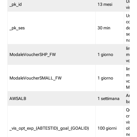
Usato 
_pk_id
13 mesi
visitat
Usato 
comp
_pk_ses
30 min
dell’u
sessi
navig
limita
ModaleVoucherSHP_FW
1 giorno
multi
vouche
limita
multi
ModaleVoucherSMALL_FW
1 giorno
vouch
Medie
Amaz
AWSALB
1 settimana
balan
Quest
creat
visit
_vis_opt_exp_{ABTESTID}_goal_{GOALID}
100 giorni
obiett
nel co