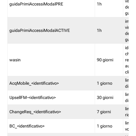
visual
guidaPrimiAccessiModalPRE
1h
della
guida 
imped
visual
guidaPrimiAccessiModalACTIVE
1h
della
guida 
identi
che si
wasin
90 giorni
rete f
autent
clienti
limita
AcqMobile_<identificativo>
1 giorno
di ac
limita
UpsellFM-<identificativo>
30 giorni
di ups
limita
ChangeReq_<identificativo>
7 giorni
ricon
limita
BC_<identificativo>
1 giorno
vouch