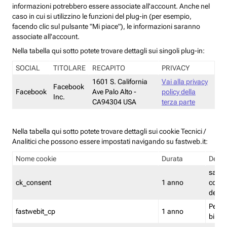
informazioni potrebbero essere associate all'account. Anche nel
caso in cui si utilizzino le funzioni del plug-in (per esempio,
facendo clic sul pulsante "Mi piace"), le informazioni saranno
associate all'account.
Nella tabella qui sotto potete trovare dettagli sui singoli plug-in:
SOCIAL
TITOLARE
RECAPITO
PRIVACY
1601 S. California
Vai alla privacy
Facebook
Facebook
Ave Palo Alto -
policy della
Inc.
CA94304 USA
terza parte
Nella tabella qui sotto potete trovare dettagli sui cookie Tecnici /
Analitici che possono essere impostati navigando su fastweb.it:
Nome cookie
Durata
Descr
salva i
ck_consent
1 anno
conse
dei c
Persi
fastwebit_cp
1 anno
bilanc