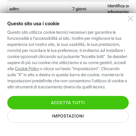
Identifica se so
adtrc
7 giorni
informazioni s
Limite di freq
CFFC<TagID>
7 giorni
composto
Identifica se c'
ricontrollare l'
CM
1 giorno
corrispondenti 
(impostata da 
Identifica se c'
ricontrollare l'
CM14
14 giorni
corrispondenti 
(impostata da 
Identifica l'app
CT<TrackingSetupID>
1 ora
clic per i pixel d
pagine dell'ins
Identifica la quo
EBFC<BannerID>
7 giorni
banner espandi
Identifica la qu
EBFCD<BannerID>
7 giorni
per il banner e