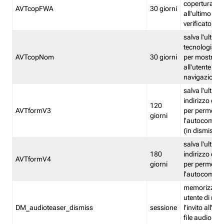
copertura fw
AVTcopFWA
30 giorni
all'ultimo ind
verificato
salva l'ultima
tecnologia ve
AVTcopNom
30 giorni
per mostrarl
all'utente dur
navigazione
salva l'ultimo
indirizzo di 
120
AVTformV3
per permette
giorni
l'autocompl
(in dismissio
salva l'ultimo
180
indirizzo di 
AVTformV4
giorni
per permette
l'autocompl
memorizza la
utente di non
DM_audioteaser_dismiss
sessione
l'invito all'as
file audio del 