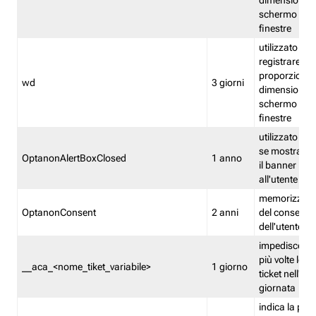
dimensioni de
schermo e de
finestre
utilizzato per
registrare le
proporzioni e
wd
3 giorni
dimensioni de
schermo e de
finestre
utilizzato pe
se mostrare
OptanonAlertBoxClosed
1 anno
il banner pri
all'utente
memorizza lo
OptanonConsent
2 anni
del consenso
dell'utente
impedisce di 
più volte lo s
__aca_<nome_tiket_variabile>
1 giorno
ticket nell'ar
giornata
indica la pre