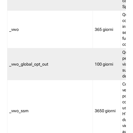
caso 
Split
Quest
conten
infor
_vwo
365 giorni
servi
futuro,
cooki
Quest
persi
_vwo_global_opt_out
100 giorni
visita
su tut
deter
Cookie
verif
possa
cookie
usano 
_vwo_ssm
3650 giorni
HTTP.
durat
viene 
autom