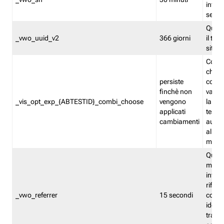
inform
sessi
Quest
_vwo_uuid_v2
366 giorni
il tra
sito 
Cooki
che m
persiste
combi
finchè non
varian
_vis_opt_exp_{ABTESTID}_combi_choose
vengono
la co
applicati
test. 
cambiamenti
autom
all'ap
modif
Quest
memor
infor
riferi
_vwo_referrer
15 secondi
conse
identi
traffi