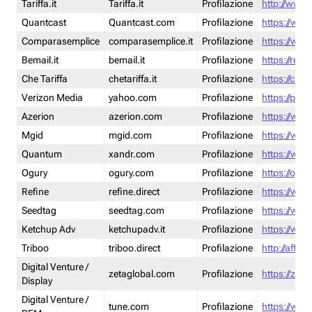
Tariffa.it
Tariffa.it
Profilazione
http://www.t
Quantcast
Quantcast.com
Profilazione
https://www
Comparasemplice
comparasemplice.it
Profilazione
https://www
Bemail.it
bemail.it
Profilazione
https://reta
Che Tariffa
chetariffa.it
Profilazione
https://chet
Verizon Media
yahoo.com
Profilazione
https://pol
Azerion
azerion.com
Profilazione
https://www
Mgid
mgid.com
Profilazione
https://www
Quantum
xandr.com
Profilazione
https://www
Ogury
ogury.com
Profilazione
https://ogur
Refine
refine.direct
Profilazione
https://www.
Seedtag
seedtag.com
Profilazione
https://www
Ketchup Adv
ketchupadv.it
Profilazione
https://www
Triboo
triboo.direct
Profilazione
http://affili
Digital Venture /
zetaglobal.com
Profilazione
https://zeta
Display
Digital Venture /
tune.com
Profilazione
https://www