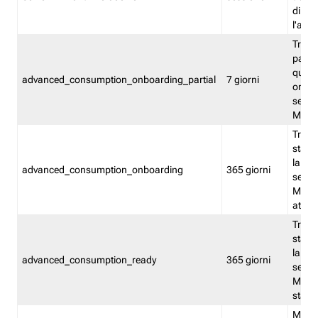
direct
l'attr
Tracc
parzia
quest
advanced_consumption_onboarding_partial
7 giorni
onbord
serviz
Moni
Tracci
stata 
la not
advanced_consumption_onboarding
365 giorni
serviz
Monit
attiva
Tracci
stata 
la not
advanced_consumption_ready
365 giorni
serviz
Monit
stato 
Memor