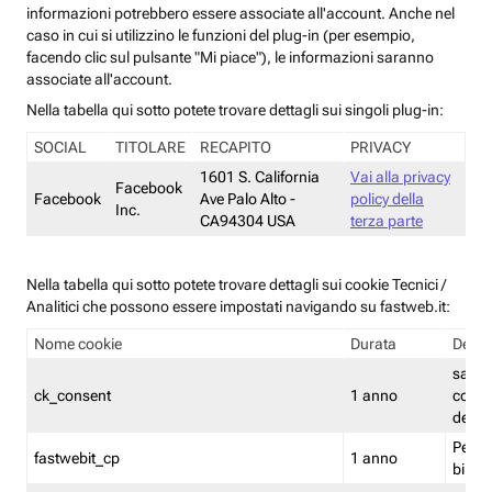
informazioni potrebbero essere associate all'account. Anche nel
caso in cui si utilizzino le funzioni del plug-in (per esempio,
facendo clic sul pulsante "Mi piace"), le informazioni saranno
associate all'account.
Nella tabella qui sotto potete trovare dettagli sui singoli plug-in:
SOCIAL
TITOLARE
RECAPITO
PRIVACY
1601 S. California
Vai alla privacy
Facebook
Facebook
Ave Palo Alto -
policy della
Inc.
CA94304 USA
terza parte
Nella tabella qui sotto potete trovare dettagli sui cookie Tecnici /
Analitici che possono essere impostati navigando su fastweb.it:
Nome cookie
Durata
Descr
salva i
ck_consent
1 anno
conse
dei c
Persi
fastwebit_cp
1 anno
bilanc