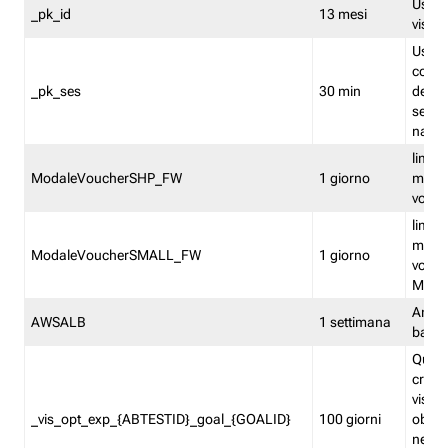
Usato 
_pk_id
13 mesi
visitat
Usato 
comp
_pk_ses
30 min
dell’u
sessi
navig
limita
ModaleVoucherSHP_FW
1 giorno
multi
vouche
limita
multi
ModaleVoucherSMALL_FW
1 giorno
vouch
Medie
Amaz
AWSALB
1 settimana
balan
Quest
creat
visit
_vis_opt_exp_{ABTESTID}_goal_{GOALID}
100 giorni
obiett
nel co