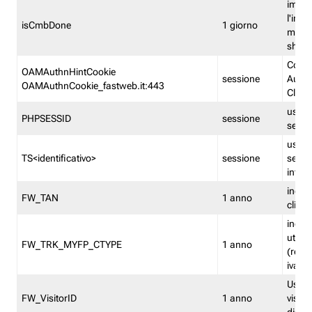
imped
l'inse
isCmbDone
1 giorno
multi
shp
Cooki
OAMAuthnHintCookie
sessione
Auten
OAMAuthnCookie_fastweb.it:443
Clien
usata
PHPSESSID
sessione
sessi
usata
TS<identificativo>
sessione
sessi
inform
indica
FW_TAN
1 anno
clien
indica
utent
FW_TRK_MYFP_CTYPE
1 anno
(resid
iva/i
Usato 
FW_VisitorID
1 anno
visitat