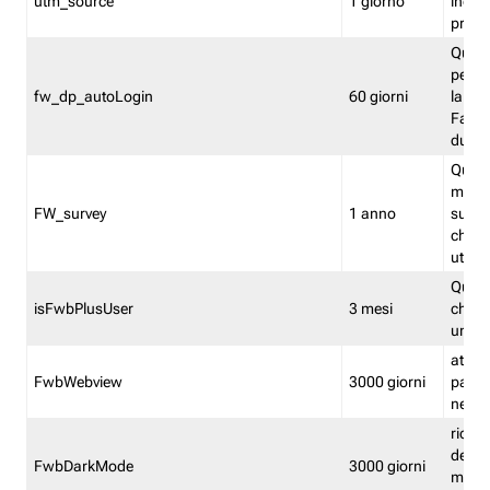
utm_source
1 giorno
indica
proven
Quest
perme
fw_dp_autoLogin
60 giorni
la log
Fastwe
durat
Quest
manti
FW_survey
1 anno
surve
chiuse
utenti
Quest
isFwbPlusUser
3 mesi
che l'
una l
attiva 
FwbWebview
3000 giorni
pagina
nell'
ricor
dell'u
FwbDarkMode
3000 giorni
mode 