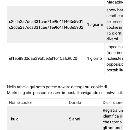
Magazine
show banner
sendLead A
c2cda2a7dca331cae71e9fc41f463e5901
se presenti e
15 giorni
c2cda2a7dca331cae71e9fc41f463e5902
cookie in un 
15 giorni e in
diversi
impedisce
l'inserimento 
ef1e588d0daa39bf5e3ef1615afc9020
1 giorno
richieste mult
opposizione
portabilità g
Nella tabella qui sotto potete trovare dettagli sui cookie di
Marketing che possono essere impostati navigando su fastweb.it:
Nome cookie
Durata
Descrizione
Registra un ID 
identifica il dis
_kuid_
5 anni
che ritorna. L'I
gli annunci mira