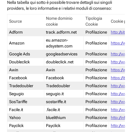
Nella tabella qui sotto è possibile trovare dettagli sui singoli
providers, le loro informative e i relativi moduli di consenso:
Nome dominio
Tipologia
Source
Cookie poli
cookie
Cookie
Adform
track.adform.net
Profilazione
http://site.
eu.amazon-
Amazon
Profilazione
https://www
adsystem.com
Google Ads
googleadservices
Profilazione
http://www.
Doubleclick
doubleclick.net
Profilazione
http://www.
Awin
Awin
Profilazione
https://www
Facebook
Facebook
Profilazione
https://it-
Tradedoubler
Tradedoubler
Profilazione
http://www.
Segugio
segugio.it
Profilazione
http://www.
SosTariffe
sostariffe.it
Profilazione
http://www.s
Facile.it
.facile.it
Profilazione
http://www.f
Yahoo
bluelithium
Profilazione
http://info.
Payclick
Payclick
Profilazione
http://www.p