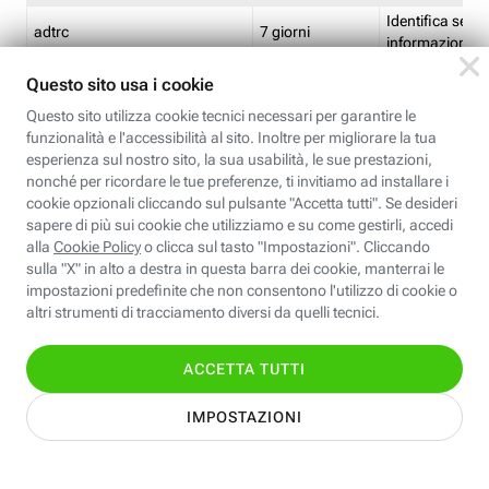
Identifica se so
adtrc
7 giorni
informazioni s
Limite di freq
CFFC<TagID>
7 giorni
composto
Identifica se c'
ricontrollare l'
CM
1 giorno
corrispondenti 
(impostata da 
Identifica se c'
ricontrollare l'
CM14
14 giorni
corrispondenti 
(impostata da 
Identifica l'app
CT<TrackingSetupID>
1 ora
clic per i pixel d
pagine dell'ins
Identifica la quo
EBFC<BannerID>
7 giorni
banner espandi
Identifica la qu
EBFCD<BannerID>
7 giorni
per il banner e