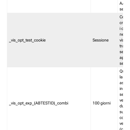
A/B. I
sempr
Cooki
creato
i cook
nel b
_vis_opt_test_cookie
Sessione
visita
tracc
sessi
aperte
sempr
Quest
la var
assegn
in mo
sempr
versi
_vis_opt_exp_{ABTESTID}_combi
100 giorni
durant
succes
corri
versio
(contr