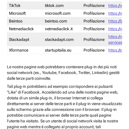
TikTok
tiktok.com
Profilazione
https://www
Microsoft
microsoft.com
Profilazione
https://www
Beintoo
beintoo.com
Profilazione
https://bei
Netmediaclick
netmediaclick.it
Profilazione
https://www
https://ww
Stackadapt
stackadapt.com
Profilazione
services-pri
Xformance
startupitalia.eu
Profilazione
https://start
Le nostre pagine web potrebbero contenere plug-in dei più noti
social network (es., Youtube, Facebook, Twitter, Linkedin) gestiti
dalle terze parti coinvolte.
Tali plug-in potrebbero ad esempio corrispondere ai pulsanti
"Like" di Facebook. Accedendo ad una delle nostre pagine web,
dotata di un simile plug-in, il browser Internet si collega
direttamente ai server delle terze parti e il plug-in viene visualizzato
sullo schermo grazie alla connessione con il browser. Il plug-in
potrebbe comunicare ai server delle terze parte quali pagine
l'utente ha visitato. Se un utente di social network visita le nostre
pagine web mentre è collegato al proprio account, tali