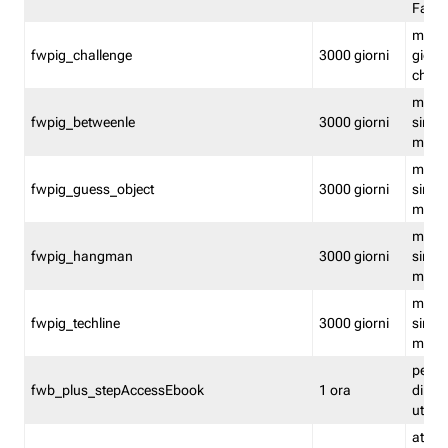
Fastw
mantie
fwpig_challenge
3000 giorni
giochi
chall
mantie
fwpig_betweenle
3000 giorni
singol
modal
mantie
fwpig_guess_object
3000 giorni
singol
modal
mantie
fwpig_hangman
3000 giorni
singol
modal
mantie
fwpig_techline
3000 giorni
singol
modal
perme
fwb_plus_stepAccessEbook
1 ora
di un 
utenti
attiva 