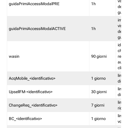
visual
guidaPrimiAccessiModalPRE
1h
della
guida 
imped
visual
guidaPrimiAccessiModalACTIVE
1h
della
guida 
identi
che si
wasin
90 giorni
rete f
autent
clienti
limita
AcqMobile_<identificativo>
1 giorno
di ac
limita
UpsellFM-<identificativo>
30 giorni
di ups
limita
ChangeReq_<identificativo>
7 giorni
ricon
limita
BC_<identificativo>
1 giorno
vouch