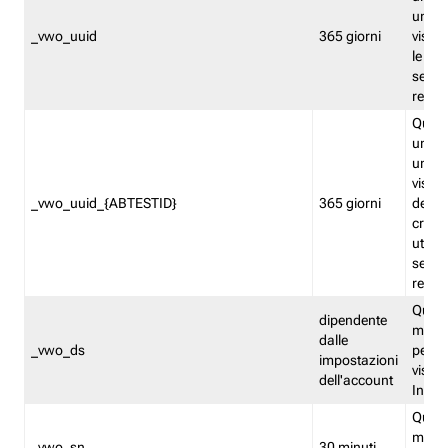
univo
_vwo_uuid
365 giorni
visita
le fun
segme
repor
Quest
un ide
univo
visita
_vwo_uuid_{ABTESTID}
365 giorni
del t
cross
utiliz
segme
repor
Quest
dipendente
memor
dalle
_vwo_ds
persis
impostazioni
visit
dell'account
Insig
Quest
memo
_vwo_sn
30 minuti