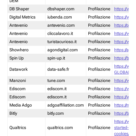
DEM
DB Shaper
dbshaper.com
Profilazione
https://www
Digital Metrics
iubenda.com
Profilazione
https://www
Antevenio
antevenio.com
Profilazione
https://pmp.
Antevenio
cliccalavoro.it
Profilazione
https://www
Antevenio
turistacurioso.it
Profilazione
https://www.
Showhero
agondigital.com
Profilazione
https://agon
Spin Up
spin-up.it
Profilazione
https://blog
https://ww
Datawork
data-safe.fr
Profilazione
GLOBAL-LT
Manzoni
tune.com
Profilazione
https://www
Ediscom
ediscom.it
Profilazione
https://www
Ediscom
ediscom.it
Profilazione
https://www
Media Adgo
adgoaffiliation.com
Profilazione
https://med
Bitly
bitly.com
Profilazione
https://bitl
https://www
Qualtrics
qualtrics.com
Profilazione
started-wi
cookies/