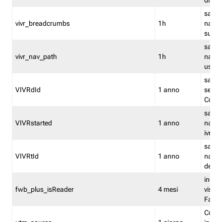
dismi
salva
vivr_breadcrumbs
1h
navig
su vis
salva 
vivr_nav_path
1h
navig
usato
salva 
VIVRdId
1 anno
sessio
Conv
salva 
VIVRstarted
1 anno
navig
ivr ini
salva 
VIVRtId
1 anno
naviga
del cl
indica
fwb_plus_isReader
4 mesi
visual
Fastw
Cooki