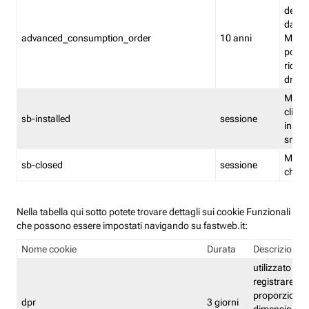
delle 
dash
advanced_consumption_order
10 anni
Monit
posso
riord
drag
Memor
clicca
sb-installed
sessione
instal
smar
Memor
sb-closed
sessione
chius
Nella tabella qui sotto potete trovare dettagli sui cookie Funzionali
che possono essere impostati navigando su fastweb.it:
Nome cookie
Durata
Descrizione
utilizzato per
registrare le
proporzioni e
dpr
3 giorni