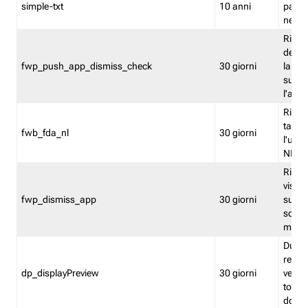
simple-txt
10 anni
pagina
nell'
Ricord
dell'u
fwp_push_app_dismiss_check
30 giorni
la po
sugge
l'audi
Riport
tacci
fwb_fda_nl
30 giorni
l'uten
NL
Ricor
visto 
fwp_dismiss_app
30 giorni
sugge
scari
mobil
Durant
regis
dp_displayPreview
30 giorni
verica
torna
dopo v