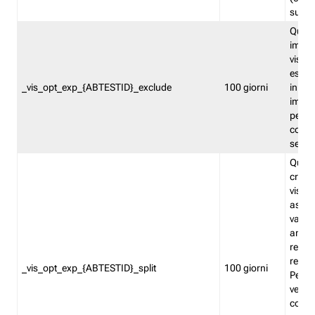
succes
Quest
impos
visita
esclu
_vis_opt_exp_{ABTESTID}_exclude
100 giorni
in bas
impos
percen
coinvo
sempr
Quest
creat
visita
asseg
varia
ancor
reind
relati
_vis_opt_exp_{ABTESTID}_split
100 giorni
Perme
verifi
corri