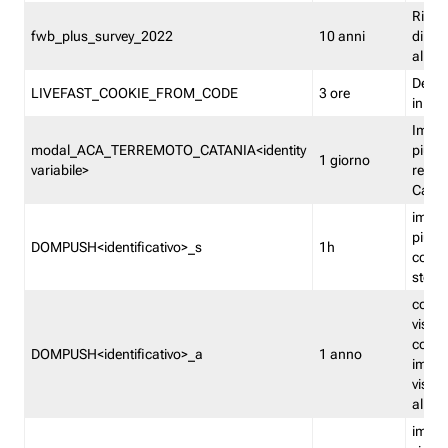
Ricor
fwb_plus_survey_2022
10 anni
di su
all'ut
Dedupl
LIVEFAST_COOKIE_FROM_CODE
3 ore
in Fa
Imped
modal_ACA_TERREMOTO_CATANIA<identity
più vo
1 giorno
variabile>
relati
Catan
imped
più p
DOMPUSH<identificativo>_s
1h
comme
stess
conta
visua
comme
DOMPUSH<identificativo>_a
1 anno
imped
visua
all'in
imped