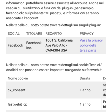
informazioni potrebbero essere associate all'account. Anche nel
caso in cui si utilizzino le funzioni del plug-in (per esempio,
facendo clic sul pulsante "Mi piace"), le informazioni saranno
associate all'account.
Nella tabella qui sotto potete trovare dettagli sui singoli plug-in:
SOCIAL
TITOLARE
RECAPITO
PRIVACY
1601 S. California
Vai alla privacy
Facebook
Facebook
Ave Palo Alto -
policy della
Inc.
CA94304 USA
terza parte
Nella tabella qui sotto potete trovare dettagli sui cookie Tecnici /
Analitici che possono essere impostati navigando su fastweb.it:
Nome cookie
Durata
Descr
salva i
ck_consent
1 anno
conse
dei c
Persi
fastwebit_cp
1 anno
bilanc