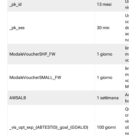
Usato 
_pk_id
13 mesi
visitat
Usato 
comp
_pk_ses
30 min
dell’u
sessi
navig
limita
ModaleVoucherSHP_FW
1 giorno
multi
vouche
limita
multi
ModaleVoucherSMALL_FW
1 giorno
vouch
Medie
Amaz
AWSALB
1 settimana
balan
Quest
creat
visit
_vis_opt_exp_{ABTESTID}_goal_{GOALID}
100 giorni
obiett
nel co