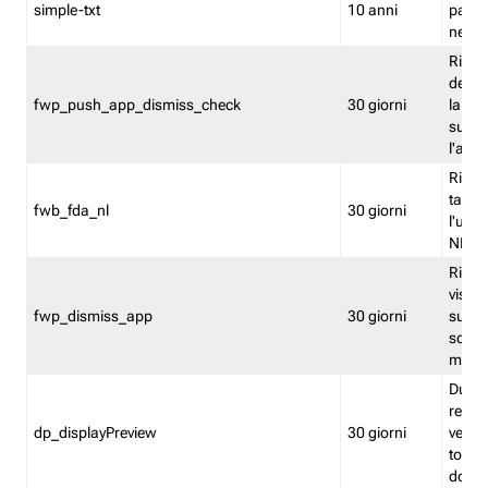
simple-txt
10 anni
pagina
nell'
Ricord
dell'u
fwp_push_app_dismiss_check
30 giorni
la po
sugge
l'audi
Riport
tacci
fwb_fda_nl
30 giorni
l'uten
NL
Ricor
visto 
fwp_dismiss_app
30 giorni
sugge
scari
mobil
Durant
regis
dp_displayPreview
30 giorni
verica
torna
dopo v