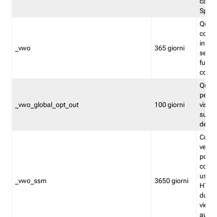
caso 
Split
Quest
conten
infor
_vwo
365 giorni
servi
futuro,
cooki
Quest
persi
_vwo_global_opt_out
100 giorni
visita
su tut
deter
Cookie
verif
possa
cookie
usano 
_vwo_ssm
3650 giorni
HTTP.
durat
viene 
autom