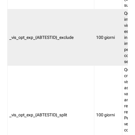
succes
Quest
impos
visita
esclu
_vis_opt_exp_{ABTESTID}_exclude
100 giorni
in bas
impos
percen
coinvo
sempr
Quest
creat
visita
asseg
varia
ancor
reind
relati
_vis_opt_exp_{ABTESTID}_split
100 giorni
Perme
verifi
corri