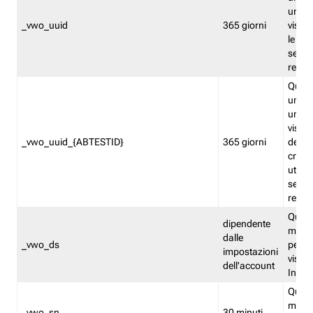
univo
_vwo_uuid
365 giorni
visita
le fun
segme
repor
Quest
un ide
univo
visita
_vwo_uuid_{ABTESTID}
365 giorni
del t
cross
utiliz
segme
repor
Quest
dipendente
memor
dalle
_vwo_ds
persis
impostazioni
visit
dell'account
Insig
Quest
memo
_vwo_sn
30 minuti