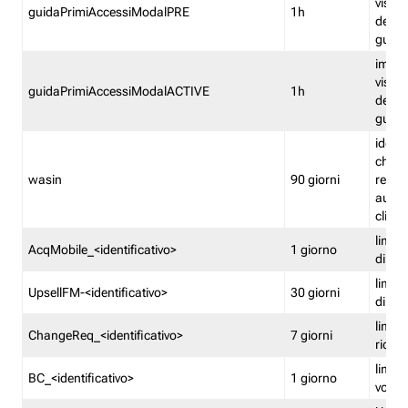
visual
guidaPrimiAccessiModalPRE
1h
della
guida 
imped
visual
guidaPrimiAccessiModalACTIVE
1h
della
guida 
identi
che si
wasin
90 giorni
rete f
autent
clienti
limita
AcqMobile_<identificativo>
1 giorno
di ac
limita
UpsellFM-<identificativo>
30 giorni
di ups
limita
ChangeReq_<identificativo>
7 giorni
ricon
limita
BC_<identificativo>
1 giorno
vouch