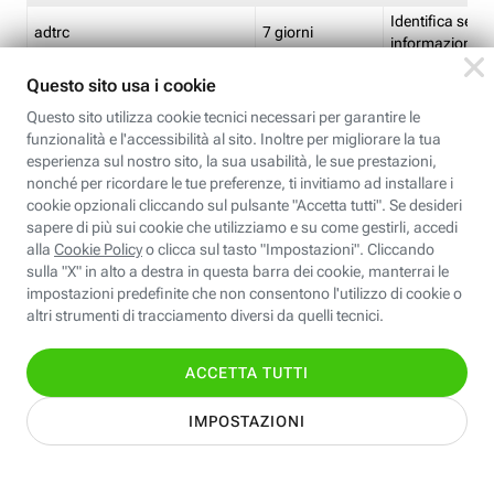
Identifica se so
adtrc
7 giorni
informazioni s
Limite di freq
CFFC<TagID>
7 giorni
composto
Identifica se c'
ricontrollare l'
CM
1 giorno
corrispondenti 
(impostata da 
Identifica se c'
ricontrollare l'
CM14
14 giorni
corrispondenti 
(impostata da 
Identifica l'app
CT<TrackingSetupID>
1 ora
clic per i pixel d
pagine dell'ins
Identifica la quo
EBFC<BannerID>
7 giorni
banner espandi
Identifica la qu
EBFCD<BannerID>
7 giorni
per il banner e