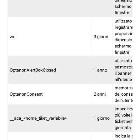
dimensioni de
schermo e de
finestre
utilizzato per
registrare le
proporzioni e
wd
3 giorni
dimensioni de
schermo e de
finestre
utilizzato pe
se mostrare
OptanonAlertBoxClosed
1 anno
il banner pri
all'utente
memorizza lo
OptanonConsent
2 anni
del consenso
dell'utente
impedisce di 
più volte lo s
__aca_<nome_tiket_variabile>
1 giorno
ticket nell'ar
giornata
indica la pre