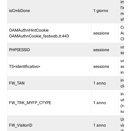
imped
l'inse
isCmbDone
1 giorno
multi
shp
Cooki
OAMAuthnHintCookie
sessione
Auten
OAMAuthnCookie_fastweb.it:443
Clien
usata
PHPSESSID
sessione
sessi
usata
TS<identificativo>
sessione
sessi
inform
indica
FW_TAN
1 anno
clien
indica
utent
FW_TRK_MYFP_CTYPE
1 anno
(resid
iva/i
Usato 
FW_VisitorID
1 anno
visitat