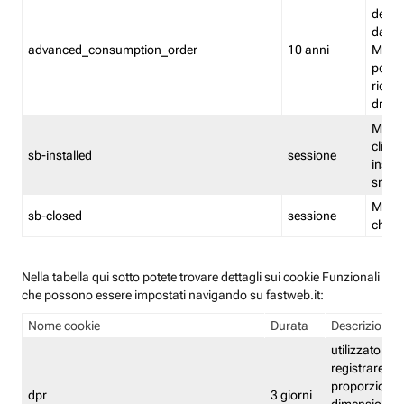
delle 
dash
advanced_consumption_order
10 anni
Monit
posso
riord
drag
Memor
clicca
sb-installed
sessione
instal
smar
Memor
sb-closed
sessione
chius
Nella tabella qui sotto potete trovare dettagli sui cookie Funzionali
che possono essere impostati navigando su fastweb.it:
Nome cookie
Durata
Descrizione
utilizzato per
registrare le
proporzioni e
dpr
3 giorni