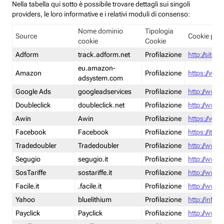
Nella tabella qui sotto è possibile trovare dettagli sui singoli
providers, le loro informative e i relativi moduli di consenso:
Nome dominio
Tipologia
Source
Cookie poli
cookie
Cookie
Adform
track.adform.net
Profilazione
http://site.
eu.amazon-
Amazon
Profilazione
https://www
adsystem.com
Google Ads
googleadservices
Profilazione
http://www.
Doubleclick
doubleclick.net
Profilazione
http://www.
Awin
Awin
Profilazione
https://www
Facebook
Facebook
Profilazione
https://it-
Tradedoubler
Tradedoubler
Profilazione
http://www.
Segugio
segugio.it
Profilazione
http://www.
SosTariffe
sostariffe.it
Profilazione
http://www.s
Facile.it
.facile.it
Profilazione
http://www.f
Yahoo
bluelithium
Profilazione
http://info.
Payclick
Payclick
Profilazione
http://www.p