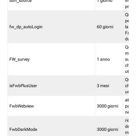
utm_source
1 giorno
indica
proven
Quest
perme
fw_dp_autoLogin
60 giorni
la log
Fastwe
durat
Quest
manti
FW_survey
1 anno
surve
chiuse
utenti
Quest
isFwbPlusUser
3 mesi
che l'
una l
attiva 
FwbWebview
3000 giorni
pagina
nell'
ricor
dell'u
FwbDarkMode
3000 giorni
mode 