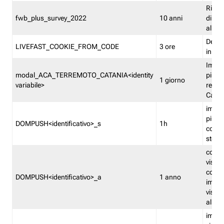
Ricor
fwb_plus_survey_2022
10 anni
di su
all'ut
Dedupl
LIVEFAST_COOKIE_FROM_CODE
3 ore
in Fa
Imped
modal_ACA_TERREMOTO_CATANIA<identity
più vo
1 giorno
variabile>
relati
Catan
imped
più p
DOMPUSH<identificativo>_s
1h
comme
stess
conta
visua
comme
DOMPUSH<identificativo>_a
1 anno
imped
visua
all'in
imped