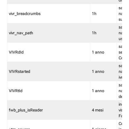
dismi
salva
vivr_breadcrumbs
1h
navig
su vis
salva 
vivr_nav_path
1h
navig
usato
salva 
VIVRdId
1 anno
sessio
Conv
salva 
VIVRstarted
1 anno
navig
ivr ini
salva 
VIVRtId
1 anno
naviga
del cl
indica
fwb_plus_isReader
4 mesi
visual
Fastw
Cooki