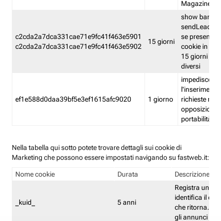
Magazine
show banner
sendLead A
c2cda2a7dca331cae71e9fc41f463e5901
se presenti e
15 giorni
c2cda2a7dca331cae71e9fc41f463e5902
cookie in un 
15 giorni e in
diversi
impedisce
l'inserimento 
ef1e588d0daa39bf5e3ef1615afc9020
1 giorno
richieste mult
opposizione
portabilità g
Nella tabella qui sotto potete trovare dettagli sui cookie di
Marketing che possono essere impostati navigando su fastweb.it:
Nome cookie
Durata
Descrizione
Registra un ID 
identifica il dis
_kuid_
5 anni
che ritorna. L'I
gli annunci mira