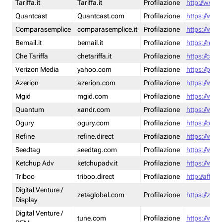
Tariffa.it
Tariffa.it
Profilazione
http://www.t
Quantcast
Quantcast.com
Profilazione
https://www
Comparasemplice
comparasemplice.it
Profilazione
https://www
Bemail.it
bemail.it
Profilazione
https://reta
Che Tariffa
chetariffa.it
Profilazione
https://chet
Verizon Media
yahoo.com
Profilazione
https://pol
Azerion
azerion.com
Profilazione
https://www
Mgid
mgid.com
Profilazione
https://www
Quantum
xandr.com
Profilazione
https://www
Ogury
ogury.com
Profilazione
https://ogur
Refine
refine.direct
Profilazione
https://www.
Seedtag
seedtag.com
Profilazione
https://www
Ketchup Adv
ketchupadv.it
Profilazione
https://www
Triboo
triboo.direct
Profilazione
http://affili
Digital Venture /
zetaglobal.com
Profilazione
https://zeta
Display
Digital Venture /
tune.com
Profilazione
https://www