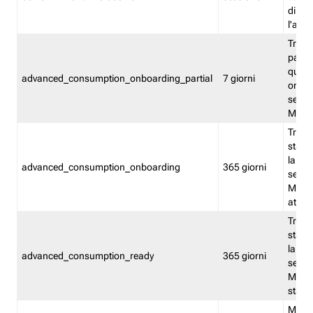
direct
l'attr
Tracc
parzia
quest
advanced_consumption_onboarding_partial
7 giorni
onbord
serviz
Moni
Tracci
stata 
la not
advanced_consumption_onboarding
365 giorni
serviz
Monit
attiva
Tracci
stata 
la not
advanced_consumption_ready
365 giorni
serviz
Monit
stato 
Memor