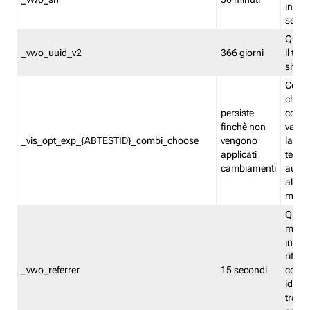
inform
sessi
Quest
_vwo_uuid_v2
366 giorni
il tra
sito 
Cooki
che m
persiste
combi
finchè non
varian
_vis_opt_exp_{ABTESTID}_combi_choose
vengono
la co
applicati
test. 
cambiamenti
autom
all'ap
modif
Quest
memor
infor
riferi
_vwo_referrer
15 secondi
conse
identi
traffi