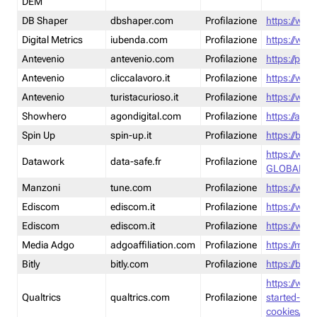
DEM
DB Shaper
dbshaper.com
Profilazione
https://www
Digital Metrics
iubenda.com
Profilazione
https://www
Antevenio
antevenio.com
Profilazione
https://pmp.
Antevenio
cliccalavoro.it
Profilazione
https://www
Antevenio
turistacurioso.it
Profilazione
https://www.
Showhero
agondigital.com
Profilazione
https://agon
Spin Up
spin-up.it
Profilazione
https://blog
https://ww
Datawork
data-safe.fr
Profilazione
GLOBAL-LT
Manzoni
tune.com
Profilazione
https://www
Ediscom
ediscom.it
Profilazione
https://www
Ediscom
ediscom.it
Profilazione
https://www
Media Adgo
adgoaffiliation.com
Profilazione
https://med
Bitly
bitly.com
Profilazione
https://bitl
https://www
Qualtrics
qualtrics.com
Profilazione
started-wi
cookies/