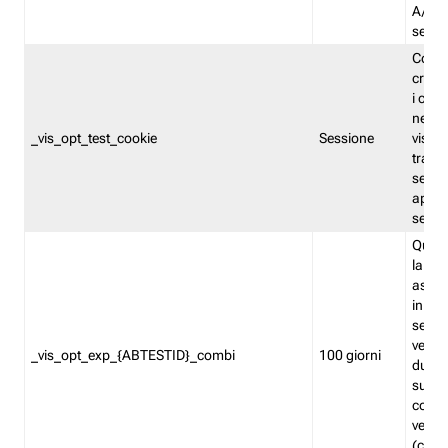
A/B. I
sempr
Cooki
creato
i cook
nel b
_vis_opt_test_cookie
Sessione
visita
tracc
sessi
aperte
sempr
Quest
la var
assegn
in mo
sempr
versi
_vis_opt_exp_{ABTESTID}_combi
100 giorni
durant
succes
corri
versio
(contr