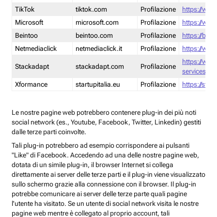
TikTok
tiktok.com
Profilazione
https://www
Microsoft
microsoft.com
Profilazione
https://www
Beintoo
beintoo.com
Profilazione
https://bei
Netmediaclick
netmediaclick.it
Profilazione
https://www
https://ww
Stackadapt
stackadapt.com
Profilazione
services-pri
Xformance
startupitalia.eu
Profilazione
https://start
Le nostre pagine web potrebbero contenere plug-in dei più noti
social network (es., Youtube, Facebook, Twitter, Linkedin) gestiti
dalle terze parti coinvolte.
Tali plug-in potrebbero ad esempio corrispondere ai pulsanti
"Like" di Facebook. Accedendo ad una delle nostre pagine web,
dotata di un simile plug-in, il browser Internet si collega
direttamente ai server delle terze parti e il plug-in viene visualizzato
sullo schermo grazie alla connessione con il browser. Il plug-in
potrebbe comunicare ai server delle terze parte quali pagine
l'utente ha visitato. Se un utente di social network visita le nostre
pagine web mentre è collegato al proprio account, tali