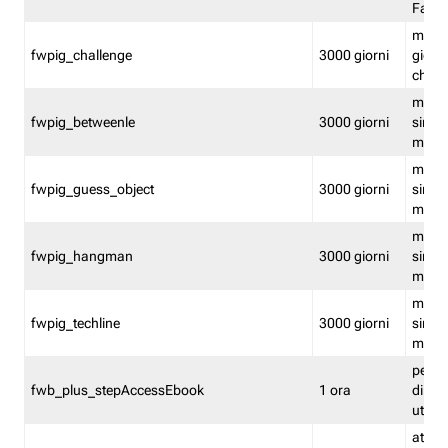
Fastw
mantie
fwpig_challenge
3000 giorni
giochi
chall
mantie
fwpig_betweenle
3000 giorni
singol
modal
mantie
fwpig_guess_object
3000 giorni
singol
modal
mantie
fwpig_hangman
3000 giorni
singol
modal
mantie
fwpig_techline
3000 giorni
singol
modal
perme
fwb_plus_stepAccessEbook
1 ora
di un 
utenti
attiva 