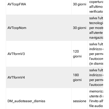
copertura fw
AVTcopFWA
30 giorni
all'ultimo ind
verificato
salva l'ultima
tecnologia ve
AVTcopNom
30 giorni
per mostrarl
all'utente dur
navigazione
salva l'ultimo
indirizzo di 
120
AVTformV3
per permette
giorni
l'autocompl
(in dismissio
salva l'ultimo
180
indirizzo di 
AVTformV4
giorni
per permette
l'autocompl
memorizza la
utente di non
DM_audioteaser_dismiss
sessione
l'invito all'as
file audio del 