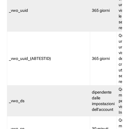
univo
_vwo_uuid
365 giorni
visita
le fun
segme
repor
Quest
un ide
univo
visita
_vwo_uuid_{ABTESTID}
365 giorni
del t
cross
utiliz
segme
repor
Quest
dipendente
memor
dalle
_vwo_ds
persis
impostazioni
visit
dell'account
Insig
Quest
memo
_vwo_sn
30 minuti