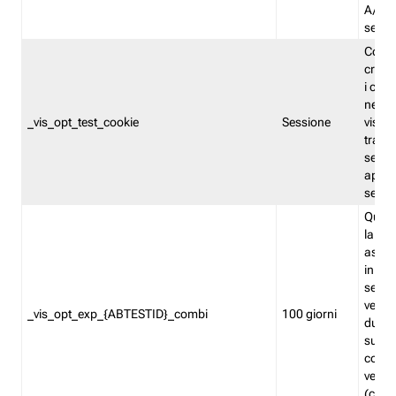
A/B. I
sempr
Cooki
creato
i cook
nel b
_vis_opt_test_cookie
Sessione
visita
tracc
sessi
aperte
sempr
Quest
la var
assegn
in mo
sempr
versi
_vis_opt_exp_{ABTESTID}_combi
100 giorni
durant
succes
corri
versio
(contr