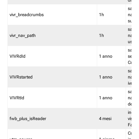
dismi
salva
vivr_breadcrumbs
1h
navig
su vis
salva 
vivr_nav_path
1h
navig
usato
salva 
VIVRdId
1 anno
sessio
Conv
salva 
VIVRstarted
1 anno
navig
ivr ini
salva 
VIVRtId
1 anno
naviga
del cl
indica
fwb_plus_isReader
4 mesi
visual
Fastw
Cooki