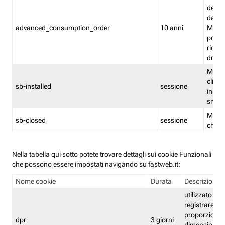
delle 
dash
advanced_consumption_order
10 anni
Monit
posso
riord
drag
Memor
clicca
sb-installed
sessione
instal
smar
Memor
sb-closed
sessione
chius
Nella tabella qui sotto potete trovare dettagli sui cookie Funzionali
che possono essere impostati navigando su fastweb.it:
Nome cookie
Durata
Descrizione
utilizzato per
registrare le
proporzioni e
dpr
3 giorni