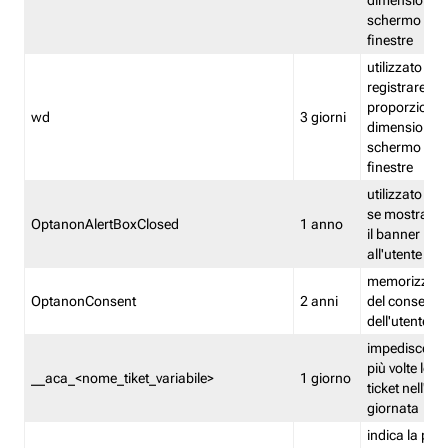
dimensioni de
schermo e de
finestre
utilizzato per
registrare le
proporzioni e
wd
3 giorni
dimensioni de
schermo e de
finestre
utilizzato pe
se mostrare
OptanonAlertBoxClosed
1 anno
il banner pri
all'utente
memorizza lo
OptanonConsent
2 anni
del consenso
dell'utente
impedisce di 
più volte lo s
__aca_<nome_tiket_variabile>
1 giorno
ticket nell'ar
giornata
indica la pre