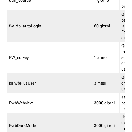
utm_source
1 giorno
indica
proven
Quest
perme
fw_dp_autoLogin
60 giorni
la log
Fastwe
durat
Quest
manti
FW_survey
1 anno
surve
chiuse
utenti
Quest
isFwbPlusUser
3 mesi
che l'
una l
attiva 
FwbWebview
3000 giorni
pagina
nell'
ricor
dell'u
FwbDarkMode
3000 giorni
mode 