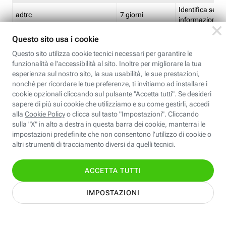
Identifica se so
adtrc
7 giorni
informazioni s
Limite di freq
CFFC<TagID>
7 giorni
composto
Identifica se c'
ricontrollare l'
CM
1 giorno
corrispondenti 
(impostata da 
Identifica se c'
ricontrollare l'
CM14
14 giorni
corrispondenti 
(impostata da 
Identifica l'app
CT<TrackingSetupID>
1 ora
clic per i pixel d
pagine dell'ins
Identifica la quo
EBFC<BannerID>
7 giorni
banner espandi
Identifica la qu
EBFCD<BannerID>
7 giorni
per il banner e