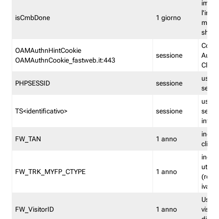
imped
l'inse
isCmbDone
1 giorno
multi
shp
Cooki
OAMAuthnHintCookie
sessione
Auten
OAMAuthnCookie_fastweb.it:443
Clien
usata
PHPSESSID
sessione
sessi
usata
TS<identificativo>
sessione
sessi
inform
indica
FW_TAN
1 anno
clien
indica
utent
FW_TRK_MYFP_CTYPE
1 anno
(resid
iva/i
Usato 
FW_VisitorID
1 anno
visitat