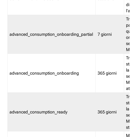
direct
l'attr
Tracc
parzia
quest
advanced_consumption_onboarding_partial
7 giorni
onbord
serviz
Moni
Tracci
stata 
la not
advanced_consumption_onboarding
365 giorni
serviz
Monit
attiva
Tracci
stata 
la not
advanced_consumption_ready
365 giorni
serviz
Monit
stato 
Memor