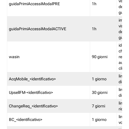
visual
guidaPrimiAccessiModalPRE
1h
della
guida 
imped
visual
guidaPrimiAccessiModalACTIVE
1h
della
guida 
identi
che si
wasin
90 giorni
rete f
autent
clienti
limita
AcqMobile_<identificativo>
1 giorno
di ac
limita
UpsellFM-<identificativo>
30 giorni
di ups
limita
ChangeReq_<identificativo>
7 giorni
ricon
limita
BC_<identificativo>
1 giorno
vouch