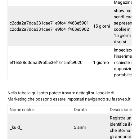
Magazine
show banner
sendLead A
c2cda2a7dca331cae71e9fc41f463e5901
se presenti e
15 giorni
c2cda2a7dca331cae71e9fc41f463e5902
cookie in un 
15 giorni e in
diversi
impedisce
l'inserimento 
ef1e588d0daa39bf5e3ef1615afc9020
1 giorno
richieste mult
opposizione
portabilità g
Nella tabella qui sotto potete trovare dettagli sui cookie di
Marketing che possono essere impostati navigando su fastweb.it:
Nome cookie
Durata
Descrizione
Registra un ID 
identifica il dis
_kuid_
5 anni
che ritorna. L'I
gli annunci mira