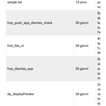
simple-txt
10 anni
pagina
nell'
Ricord
dell'u
fwp_push_app_dismiss_check
30 giorni
la po
sugge
l'audi
Riport
tacci
fwb_fda_nl
30 giorni
l'uten
NL
Ricor
visto 
fwp_dismiss_app
30 giorni
sugge
scari
mobil
Durant
regis
dp_displayPreview
30 giorni
verica
torna
dopo v