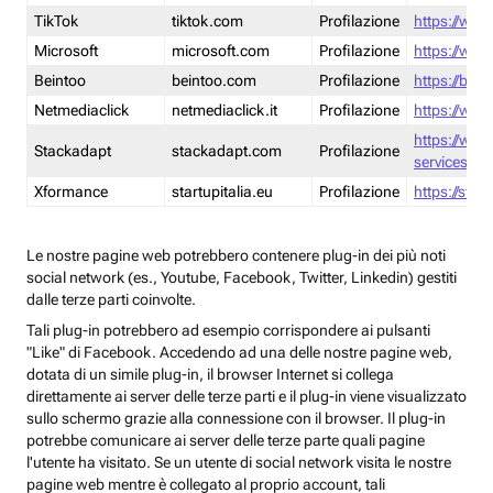
TikTok
tiktok.com
Profilazione
https://www
Microsoft
microsoft.com
Profilazione
https://www
Beintoo
beintoo.com
Profilazione
https://bei
Netmediaclick
netmediaclick.it
Profilazione
https://www
https://ww
Stackadapt
stackadapt.com
Profilazione
services-pri
Xformance
startupitalia.eu
Profilazione
https://start
Le nostre pagine web potrebbero contenere plug-in dei più noti
social network (es., Youtube, Facebook, Twitter, Linkedin) gestiti
dalle terze parti coinvolte.
Tali plug-in potrebbero ad esempio corrispondere ai pulsanti
"Like" di Facebook. Accedendo ad una delle nostre pagine web,
dotata di un simile plug-in, il browser Internet si collega
direttamente ai server delle terze parti e il plug-in viene visualizzato
sullo schermo grazie alla connessione con il browser. Il plug-in
potrebbe comunicare ai server delle terze parte quali pagine
l'utente ha visitato. Se un utente di social network visita le nostre
pagine web mentre è collegato al proprio account, tali