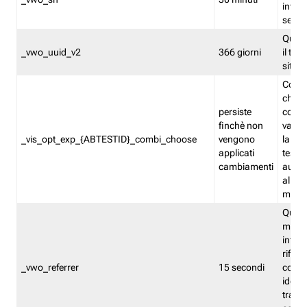
inform
sessi
Quest
_vwo_uuid_v2
366 giorni
il tra
sito 
Cooki
che m
persiste
combi
finchè non
varian
_vis_opt_exp_{ABTESTID}_combi_choose
vengono
la co
applicati
test. 
cambiamenti
autom
all'ap
modif
Quest
memor
infor
riferi
_vwo_referrer
15 secondi
conse
identi
traffi