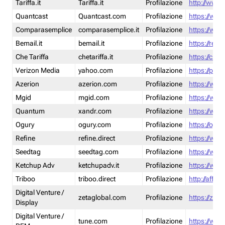
Tariffa.it
Tariffa.it
Profilazione
http://www.t
Quantcast
Quantcast.com
Profilazione
https://www
Comparasemplice
comparasemplice.it
Profilazione
https://www
Bemail.it
bemail.it
Profilazione
https://reta
Che Tariffa
chetariffa.it
Profilazione
https://chet
Verizon Media
yahoo.com
Profilazione
https://pol
Azerion
azerion.com
Profilazione
https://www
Mgid
mgid.com
Profilazione
https://www
Quantum
xandr.com
Profilazione
https://www
Ogury
ogury.com
Profilazione
https://ogur
Refine
refine.direct
Profilazione
https://www.
Seedtag
seedtag.com
Profilazione
https://www
Ketchup Adv
ketchupadv.it
Profilazione
https://www
Triboo
triboo.direct
Profilazione
http://affili
Digital Venture /
zetaglobal.com
Profilazione
https://zeta
Display
Digital Venture /
tune.com
Profilazione
https://www