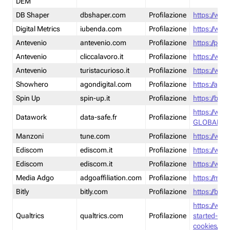
DEM
DB Shaper
dbshaper.com
Profilazione
https://www
Digital Metrics
iubenda.com
Profilazione
https://www
Antevenio
antevenio.com
Profilazione
https://pmp.
Antevenio
cliccalavoro.it
Profilazione
https://www
Antevenio
turistacurioso.it
Profilazione
https://www.
Showhero
agondigital.com
Profilazione
https://agon
Spin Up
spin-up.it
Profilazione
https://blog
https://ww
Datawork
data-safe.fr
Profilazione
GLOBAL-LT
Manzoni
tune.com
Profilazione
https://www
Ediscom
ediscom.it
Profilazione
https://www
Ediscom
ediscom.it
Profilazione
https://www
Media Adgo
adgoaffiliation.com
Profilazione
https://med
Bitly
bitly.com
Profilazione
https://bitl
https://www
Qualtrics
qualtrics.com
Profilazione
started-wi
cookies/