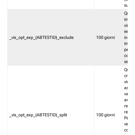
succes
Quest
impos
visita
esclu
_vis_opt_exp_{ABTESTID}_exclude
100 giorni
in bas
impos
percen
coinvo
sempr
Quest
creat
visita
asseg
varia
ancor
reind
relati
_vis_opt_exp_{ABTESTID}_split
100 giorni
Perme
verifi
corri