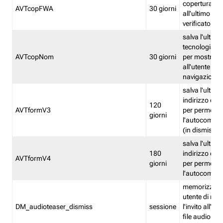
copertura fw
AVTcopFWA
30 giorni
all'ultimo ind
verificato
salva l'ultima
tecnologia ve
AVTcopNom
30 giorni
per mostrarl
all'utente dur
navigazione
salva l'ultimo
indirizzo di 
120
AVTformV3
per permette
giorni
l'autocompl
(in dismissio
salva l'ultimo
180
indirizzo di 
AVTformV4
giorni
per permette
l'autocompl
memorizza la
utente di non
DM_audioteaser_dismiss
sessione
l'invito all'as
file audio del 