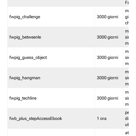
Fastw
mantie
fwpig_challenge
3000 giorni
giochi
chall
mantie
fwpig_betweenle
3000 giorni
singol
modal
mantie
fwpig_guess_object
3000 giorni
singol
modal
mantie
fwpig_hangman
3000 giorni
singol
modal
mantie
fwpig_techline
3000 giorni
singol
modal
perme
fwb_plus_stepAccessEbook
1 ora
di un 
utenti
attiva 