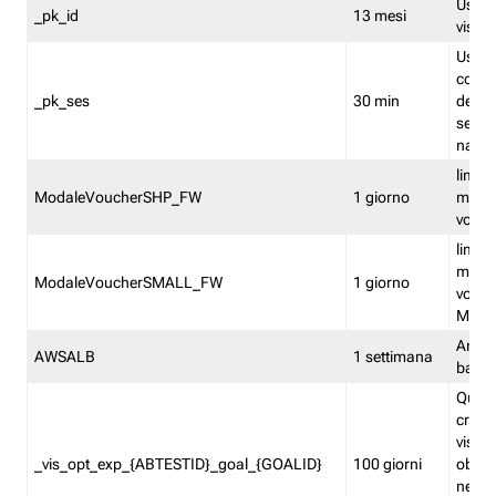
Usato 
_pk_id
13 mesi
visitat
Usato 
comp
_pk_ses
30 min
dell’u
sessi
navig
limita
ModaleVoucherSHP_FW
1 giorno
multi
vouche
limita
multi
ModaleVoucherSMALL_FW
1 giorno
vouch
Medie
Amaz
AWSALB
1 settimana
balan
Quest
creat
visit
_vis_opt_exp_{ABTESTID}_goal_{GOALID}
100 giorni
obiett
nel co