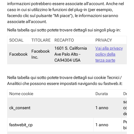
informazioni potrebbero essere associate all'account. Anche nel
caso in cui si utilizzino le funzioni del plug-in (per esempio,
facendo clic sul pulsante "Mi piace"), le informazioni saranno
associate all'account.
Nella tabella qui sotto potete trovare dettagli sui singoli plug-in:
SOCIAL
TITOLARE
RECAPITO
PRIVACY
1601 S. California
Vai alla privacy
Facebook
Facebook
Ave Palo Alto -
policy della
Inc.
CA94304 USA
terza parte
Nella tabella qui sotto potete trovare dettagli sui cookie Tecnici /
Analitici che possono essere impostati navigando su fastweb.it:
Nome cookie
Durata
Descr
salva i
ck_consent
1 anno
conse
dei c
Persi
fastwebit_cp
1 anno
bilanc