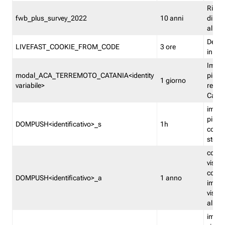
Ricor
fwb_plus_survey_2022
10 anni
di su
all'ut
Dedupl
LIVEFAST_COOKIE_FROM_CODE
3 ore
in Fa
Imped
modal_ACA_TERREMOTO_CATANIA<identity
più vo
1 giorno
variabile>
relati
Catan
imped
più p
DOMPUSH<identificativo>_s
1h
comme
stess
conta
visua
comme
DOMPUSH<identificativo>_a
1 anno
imped
visua
all'in
imped