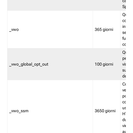
caso 
Split
Quest
conten
infor
_vwo
365 giorni
servi
futuro,
cooki
Quest
persi
_vwo_global_opt_out
100 giorni
visita
su tut
deter
Cookie
verif
possa
cookie
usano 
_vwo_ssm
3650 giorni
HTTP.
durat
viene 
autom