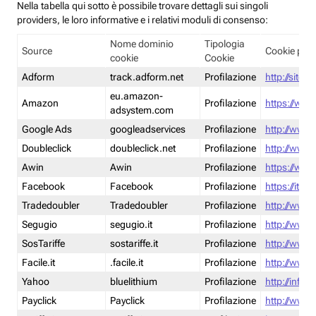
Nella tabella qui sotto è possibile trovare dettagli sui singoli
providers, le loro informative e i relativi moduli di consenso:
Nome dominio
Tipologia
Source
Cookie poli
cookie
Cookie
Adform
track.adform.net
Profilazione
http://site.
eu.amazon-
Amazon
Profilazione
https://www
adsystem.com
Google Ads
googleadservices
Profilazione
http://www.
Doubleclick
doubleclick.net
Profilazione
http://www.
Awin
Awin
Profilazione
https://www
Facebook
Facebook
Profilazione
https://it-
Tradedoubler
Tradedoubler
Profilazione
http://www.
Segugio
segugio.it
Profilazione
http://www.
SosTariffe
sostariffe.it
Profilazione
http://www.s
Facile.it
.facile.it
Profilazione
http://www.f
Yahoo
bluelithium
Profilazione
http://info.
Payclick
Payclick
Profilazione
http://www.p