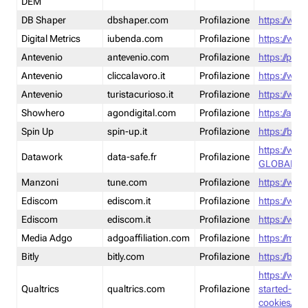
DEM
DB Shaper
dbshaper.com
Profilazione
https://www
Digital Metrics
iubenda.com
Profilazione
https://www
Antevenio
antevenio.com
Profilazione
https://pmp.
Antevenio
cliccalavoro.it
Profilazione
https://www
Antevenio
turistacurioso.it
Profilazione
https://www.
Showhero
agondigital.com
Profilazione
https://agon
Spin Up
spin-up.it
Profilazione
https://blog
https://ww
Datawork
data-safe.fr
Profilazione
GLOBAL-LT
Manzoni
tune.com
Profilazione
https://www
Ediscom
ediscom.it
Profilazione
https://www
Ediscom
ediscom.it
Profilazione
https://www
Media Adgo
adgoaffiliation.com
Profilazione
https://med
Bitly
bitly.com
Profilazione
https://bitl
https://www
Qualtrics
qualtrics.com
Profilazione
started-wi
cookies/