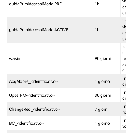
visual
guidaPrimiAccessiModalPRE
1h
della
guida 
imped
visual
guidaPrimiAccessiModalACTIVE
1h
della
guida 
identi
che si
wasin
90 giorni
rete f
autent
clienti
limita
AcqMobile_<identificativo>
1 giorno
di ac
limita
UpsellFM-<identificativo>
30 giorni
di ups
limita
ChangeReq_<identificativo>
7 giorni
ricon
limita
BC_<identificativo>
1 giorno
vouch