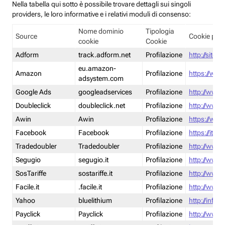
Nella tabella qui sotto è possibile trovare dettagli sui singoli
providers, le loro informative e i relativi moduli di consenso:
Nome dominio
Tipologia
Source
Cookie poli
cookie
Cookie
Adform
track.adform.net
Profilazione
http://site.
eu.amazon-
Amazon
Profilazione
https://www
adsystem.com
Google Ads
googleadservices
Profilazione
http://www.
Doubleclick
doubleclick.net
Profilazione
http://www.
Awin
Awin
Profilazione
https://www
Facebook
Facebook
Profilazione
https://it-
Tradedoubler
Tradedoubler
Profilazione
http://www.
Segugio
segugio.it
Profilazione
http://www.
SosTariffe
sostariffe.it
Profilazione
http://www.s
Facile.it
.facile.it
Profilazione
http://www.f
Yahoo
bluelithium
Profilazione
http://info.
Payclick
Payclick
Profilazione
http://www.p