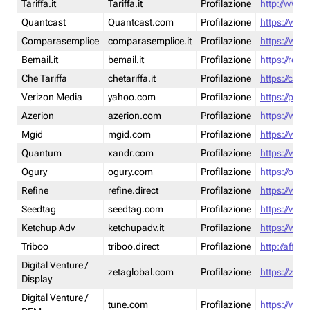
Tariffa.it
Tariffa.it
Profilazione
http://www.t
Quantcast
Quantcast.com
Profilazione
https://www
Comparasemplice
comparasemplice.it
Profilazione
https://www
Bemail.it
bemail.it
Profilazione
https://reta
Che Tariffa
chetariffa.it
Profilazione
https://chet
Verizon Media
yahoo.com
Profilazione
https://pol
Azerion
azerion.com
Profilazione
https://www
Mgid
mgid.com
Profilazione
https://www
Quantum
xandr.com
Profilazione
https://www
Ogury
ogury.com
Profilazione
https://ogur
Refine
refine.direct
Profilazione
https://www.
Seedtag
seedtag.com
Profilazione
https://www
Ketchup Adv
ketchupadv.it
Profilazione
https://www
Triboo
triboo.direct
Profilazione
http://affili
Digital Venture /
zetaglobal.com
Profilazione
https://zeta
Display
Digital Venture /
tune.com
Profilazione
https://www