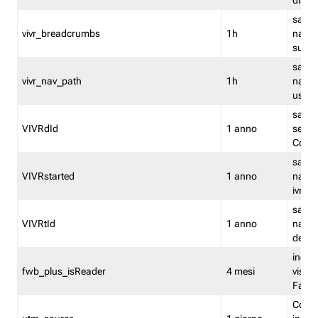
dismi
salva
vivr_breadcrumbs
1h
navig
su vis
salva 
vivr_nav_path
1h
navig
usato
salva 
VIVRdId
1 anno
sessio
Conv
salva 
VIVRstarted
1 anno
navig
ivr ini
salva 
VIVRtId
1 anno
naviga
del cl
indica
fwb_plus_isReader
4 mesi
visual
Fastw
Cooki