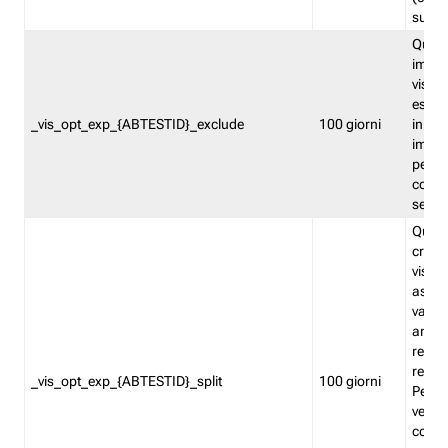
succes
Quest
impos
visita
esclu
_vis_opt_exp_{ABTESTID}_exclude
100 giorni
in bas
impos
percen
coinvo
sempr
Quest
creat
visita
asseg
varia
ancor
reind
relati
_vis_opt_exp_{ABTESTID}_split
100 giorni
Perme
verifi
corri