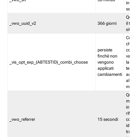
inform
sessi
Quest
_vwo_uuid_v2
366 giorni
il tra
sito 
Cooki
che m
persiste
combi
finchè non
varian
_vis_opt_exp_{ABTESTID}_combi_choose
vengono
la co
applicati
test. 
cambiamenti
autom
all'ap
modif
Quest
memor
infor
riferi
_vwo_referrer
15 secondi
conse
identi
traffi