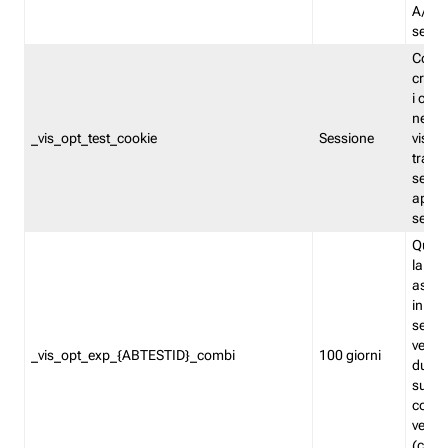
A/B. I
sempr
Cooki
creato
i cook
nel b
_vis_opt_test_cookie
Sessione
visita
tracc
sessi
aperte
sempr
Quest
la var
assegn
in mo
sempr
versi
_vis_opt_exp_{ABTESTID}_combi
100 giorni
durant
succes
corri
versio
(contr