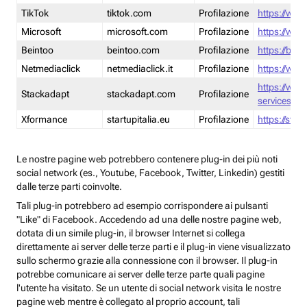
TikTok
tiktok.com
Profilazione
https://www
Microsoft
microsoft.com
Profilazione
https://www
Beintoo
beintoo.com
Profilazione
https://bei
Netmediaclick
netmediaclick.it
Profilazione
https://www
https://ww
Stackadapt
stackadapt.com
Profilazione
services-pri
Xformance
startupitalia.eu
Profilazione
https://start
Le nostre pagine web potrebbero contenere plug-in dei più noti
social network (es., Youtube, Facebook, Twitter, Linkedin) gestiti
dalle terze parti coinvolte.
Tali plug-in potrebbero ad esempio corrispondere ai pulsanti
"Like" di Facebook. Accedendo ad una delle nostre pagine web,
dotata di un simile plug-in, il browser Internet si collega
direttamente ai server delle terze parti e il plug-in viene visualizzato
sullo schermo grazie alla connessione con il browser. Il plug-in
potrebbe comunicare ai server delle terze parte quali pagine
l'utente ha visitato. Se un utente di social network visita le nostre
pagine web mentre è collegato al proprio account, tali