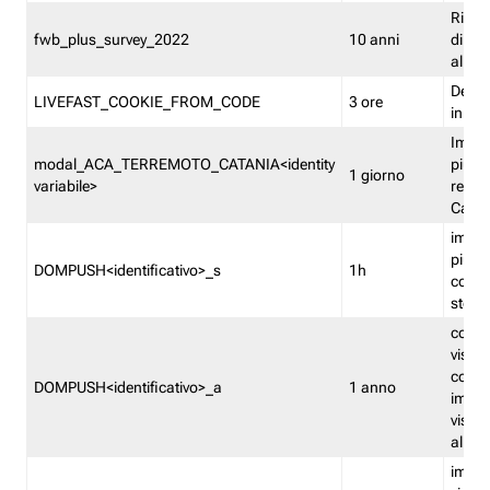
Ricor
fwb_plus_survey_2022
10 anni
di su
all'ut
Dedupl
LIVEFAST_COOKIE_FROM_CODE
3 ore
in Fa
Imped
modal_ACA_TERREMOTO_CATANIA<identity
più vo
1 giorno
variabile>
relati
Catan
imped
più p
DOMPUSH<identificativo>_s
1h
comme
stess
conta
visua
comme
DOMPUSH<identificativo>_a
1 anno
imped
visua
all'in
imped