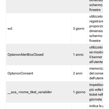
dimensioni de
schermo e de
finestre
utilizzato per
registrare le
proporzioni e
wd
3 giorni
dimensioni de
schermo e de
finestre
utilizzato pe
se mostrare
OptanonAlertBoxClosed
1 anno
il banner pri
all'utente
memorizza lo
OptanonConsent
2 anni
del consenso
dell'utente
impedisce di 
più volte lo s
__aca_<nome_tiket_variabile>
1 giorno
ticket nell'ar
giornata
indica la pre