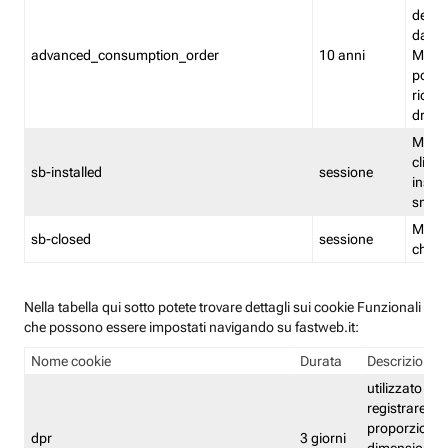
delle 
dash
advanced_consumption_order
10 anni
Monit
posso
riord
drag
Memor
clicca
sb-installed
sessione
instal
smar
Memor
sb-closed
sessione
chius
Nella tabella qui sotto potete trovare dettagli sui cookie Funzionali
che possono essere impostati navigando su fastweb.it:
Nome cookie
Durata
Descrizione
utilizzato per
registrare le
proporzioni e
dpr
3 giorni