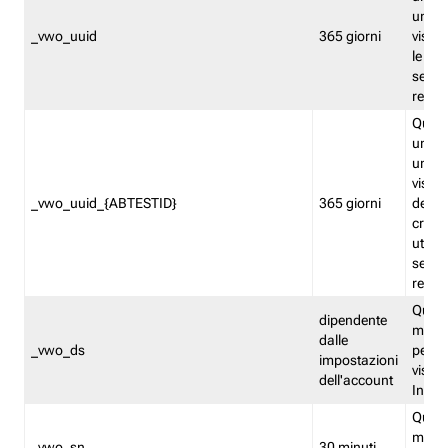
univo
_vwo_uuid
365 giorni
visita
le fun
segme
repor
Quest
un ide
univo
visita
_vwo_uuid_{ABTESTID}
365 giorni
del t
cross
utiliz
segme
repor
Quest
dipendente
memor
dalle
_vwo_ds
persis
impostazioni
visit
dell'account
Insig
Quest
memo
_vwo_sn
30 minuti