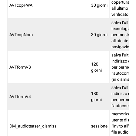
copertura fw
AVTcopFWA
30 giorni
all'ultimo ind
verificato
salva l'ultima
tecnologia ve
AVTcopNom
30 giorni
per mostrarl
all'utente dur
navigazione
salva l'ultimo
indirizzo di 
120
AVTformV3
per permette
giorni
l'autocompl
(in dismissio
salva l'ultimo
180
indirizzo di 
AVTformV4
giorni
per permette
l'autocompl
memorizza la
utente di non
DM_audioteaser_dismiss
sessione
l'invito all'as
file audio del 