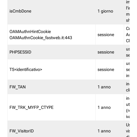
imped
l'inse
isCmbDone
1 giorno
multi
shp
Cooki
OAMAuthnHintCookie
sessione
Auten
OAMAuthnCookie_fastweb.it:443
Clien
usata
PHPSESSID
sessione
sessi
usata
TS<identificativo>
sessione
sessi
inform
indica
FW_TAN
1 anno
clien
indica
utent
FW_TRK_MYFP_CTYPE
1 anno
(resid
iva/i
Usato 
FW_VisitorID
1 anno
visitat