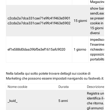
Magazine
show banner
sendLead A
c2cda2a7dca331cae71e9fc41f463e5901
se presenti e
15 giorni
c2cda2a7dca331cae71e9fc41f463e5902
cookie in un 
15 giorni e in
diversi
impedisce
l'inserimento 
ef1e588d0daa39bf5e3ef1615afc9020
1 giorno
richieste mult
opposizione
portabilità g
Nella tabella qui sotto potete trovare dettagli sui cookie di
Marketing che possono essere impostati navigando su fastweb.it:
Nome cookie
Durata
Descrizione
Registra un ID 
identifica il dis
_kuid_
5 anni
che ritorna. L'I
gli annunci mira