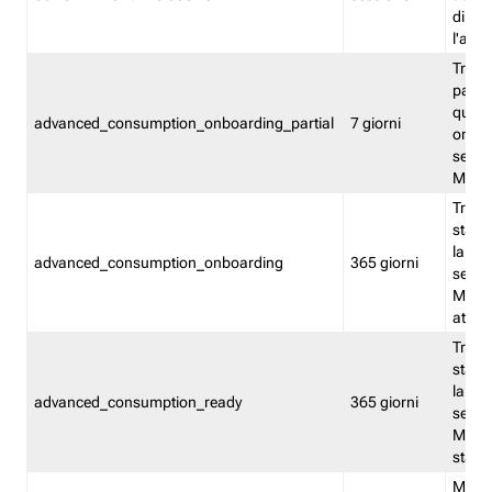
direct
l'attr
Tracc
parzia
quest
advanced_consumption_onboarding_partial
7 giorni
onbord
serviz
Moni
Tracci
stata 
la not
advanced_consumption_onboarding
365 giorni
serviz
Monit
attiva
Tracci
stata 
la not
advanced_consumption_ready
365 giorni
serviz
Monit
stato 
Memor