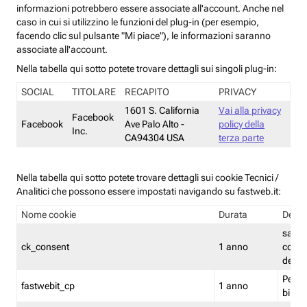
informazioni potrebbero essere associate all'account. Anche nel
caso in cui si utilizzino le funzioni del plug-in (per esempio,
facendo clic sul pulsante "Mi piace"), le informazioni saranno
associate all'account.
Nella tabella qui sotto potete trovare dettagli sui singoli plug-in:
SOCIAL
TITOLARE
RECAPITO
PRIVACY
1601 S. California
Vai alla privacy
Facebook
Facebook
Ave Palo Alto -
policy della
Inc.
CA94304 USA
terza parte
Nella tabella qui sotto potete trovare dettagli sui cookie Tecnici /
Analitici che possono essere impostati navigando su fastweb.it:
Nome cookie
Durata
Descr
salva i
ck_consent
1 anno
conse
dei c
Persi
fastwebit_cp
1 anno
bilanc