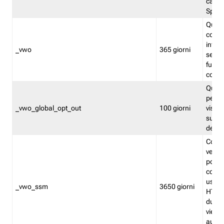
caso 
Split
Quest
conten
infor
_vwo
365 giorni
servi
futuro,
cooki
Quest
persi
_vwo_global_opt_out
100 giorni
visita
su tut
deter
Cookie
verif
possa
cookie
usano 
_vwo_ssm
3650 giorni
HTTP.
durat
viene 
autom