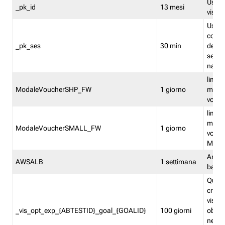
Usato 
_pk_id
13 mesi
visitat
Usato 
comp
_pk_ses
30 min
dell’u
sessi
navig
limita
ModaleVoucherSHP_FW
1 giorno
multi
vouche
limita
multi
ModaleVoucherSMALL_FW
1 giorno
vouch
Medie
Amaz
AWSALB
1 settimana
balan
Quest
creat
visit
_vis_opt_exp_{ABTESTID}_goal_{GOALID}
100 giorni
obiett
nel co