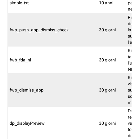
simple-txt
10 anni
pagina
nell'
Ricord
dell'u
fwp_push_app_dismiss_check
30 giorni
la po
sugge
l'audi
Riport
tacci
fwb_fda_nl
30 giorni
l'uten
NL
Ricor
visto 
fwp_dismiss_app
30 giorni
sugge
scari
mobil
Durant
regis
dp_displayPreview
30 giorni
verica
torna
dopo v