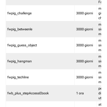
Fastw
mantie
fwpig_challenge
3000 giorni
giochi
chall
mantie
fwpig_betweenle
3000 giorni
singol
modal
mantie
fwpig_guess_object
3000 giorni
singol
modal
mantie
fwpig_hangman
3000 giorni
singol
modal
mantie
fwpig_techline
3000 giorni
singol
modal
perme
fwb_plus_stepAccessEbook
1 ora
di un 
utenti
attiva 