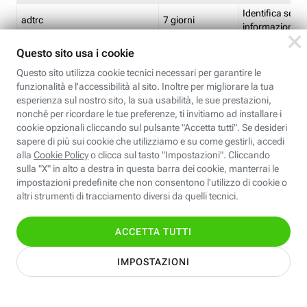
Identifica se so
adtrc
7 giorni
informazioni s
Limite di freq
CFFC<TagID>
7 giorni
composto
Identifica se c'
ricontrollare l'
CM
1 giorno
corrispondenti 
(impostata da 
Identifica se c'
ricontrollare l'
CM14
14 giorni
corrispondenti 
(impostata da 
Identifica l'app
CT<TrackingSetupID>
1 ora
clic per i pixel d
pagine dell'ins
Identifica la quo
EBFC<BannerID>
7 giorni
banner espandi
Identifica la qu
EBFCD<BannerID>
7 giorni
per il banner e