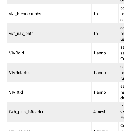
dismi
salva
vivr_breadcrumbs
1h
navig
su vis
salva 
vivr_nav_path
1h
navig
usato
salva 
VIVRdId
1 anno
sessio
Conv
salva 
VIVRstarted
1 anno
navig
ivr ini
salva 
VIVRtId
1 anno
naviga
del cl
indica
fwb_plus_isReader
4 mesi
visual
Fastw
Cooki