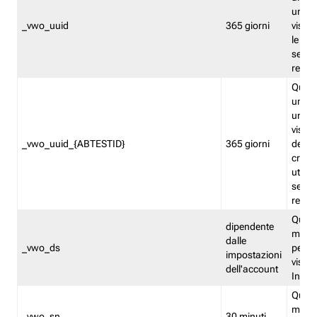
univo
_vwo_uuid
365 giorni
visita
le fun
segme
repor
Quest
un ide
univo
visita
_vwo_uuid_{ABTESTID}
365 giorni
del t
cross
utiliz
segme
repor
Quest
dipendente
memor
dalle
_vwo_ds
persis
impostazioni
visit
dell'account
Insig
Quest
memo
_vwo_sn
30 minuti