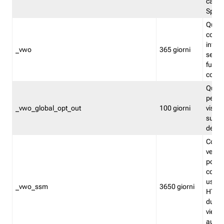
caso 
Split
Quest
conten
infor
_vwo
365 giorni
servi
futuro,
cooki
Quest
persi
_vwo_global_opt_out
100 giorni
visita
su tut
deter
Cookie
verif
possa
cookie
usano 
_vwo_ssm
3650 giorni
HTTP.
durat
viene 
autom