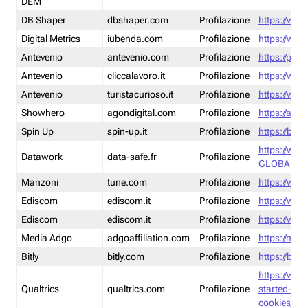
DEM
DB Shaper
dbshaper.com
Profilazione
https://www
Digital Metrics
iubenda.com
Profilazione
https://www
Antevenio
antevenio.com
Profilazione
https://pmp.
Antevenio
cliccalavoro.it
Profilazione
https://www
Antevenio
turistacurioso.it
Profilazione
https://www.
Showhero
agondigital.com
Profilazione
https://agon
Spin Up
spin-up.it
Profilazione
https://blog
https://ww
Datawork
data-safe.fr
Profilazione
GLOBAL-LT
Manzoni
tune.com
Profilazione
https://www
Ediscom
ediscom.it
Profilazione
https://www
Ediscom
ediscom.it
Profilazione
https://www
Media Adgo
adgoaffiliation.com
Profilazione
https://med
Bitly
bitly.com
Profilazione
https://bitl
https://www
Qualtrics
qualtrics.com
Profilazione
started-wi
cookies/