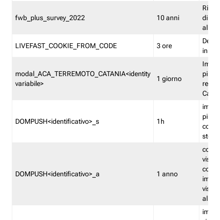
Ricor
fwb_plus_survey_2022
10 anni
di su
all'ut
Dedupl
LIVEFAST_COOKIE_FROM_CODE
3 ore
in Fa
Imped
modal_ACA_TERREMOTO_CATANIA<identity
più vo
1 giorno
variabile>
relati
Catan
imped
più p
DOMPUSH<identificativo>_s
1h
comme
stess
conta
visua
comme
DOMPUSH<identificativo>_a
1 anno
imped
visua
all'in
imped