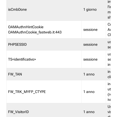
imped
l'inse
isCmbDone
1 giorno
multi
shp
Cooki
OAMAuthnHintCookie
sessione
Auten
OAMAuthnCookie_fastweb.it:443
Clien
usata
PHPSESSID
sessione
sessi
usata
TS<identificativo>
sessione
sessi
inform
indica
FW_TAN
1 anno
clien
indica
utent
FW_TRK_MYFP_CTYPE
1 anno
(resid
iva/i
Usato 
FW_VisitorID
1 anno
visitat