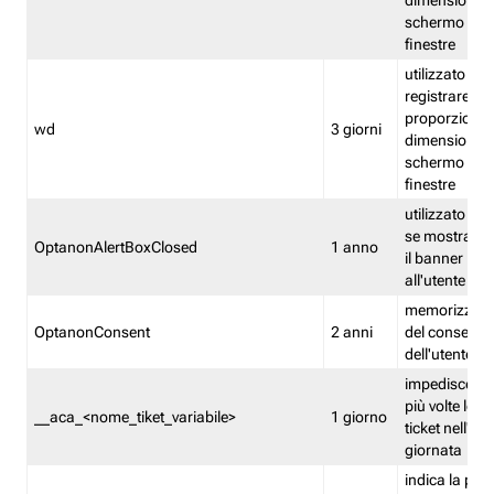
dimensioni de
schermo e de
finestre
utilizzato per
registrare le
proporzioni e
wd
3 giorni
dimensioni de
schermo e de
finestre
utilizzato pe
se mostrare
OptanonAlertBoxClosed
1 anno
il banner pri
all'utente
memorizza lo
OptanonConsent
2 anni
del consenso
dell'utente
impedisce di 
più volte lo s
__aca_<nome_tiket_variabile>
1 giorno
ticket nell'ar
giornata
indica la pre