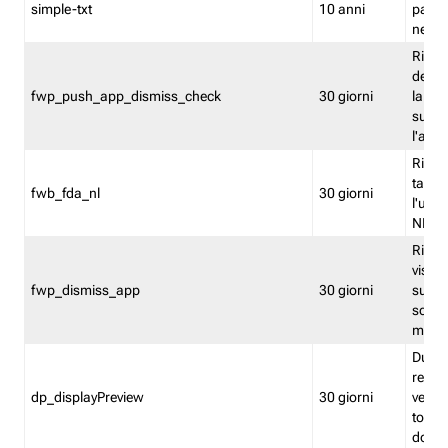
simple-txt
10 anni
pagina
nell'
Ricord
dell'u
fwp_push_app_dismiss_check
30 giorni
la po
sugge
l'audi
Riport
tacci
fwb_fda_nl
30 giorni
l'uten
NL
Ricor
visto 
fwp_dismiss_app
30 giorni
sugge
scari
mobil
Durant
regis
dp_displayPreview
30 giorni
verica
torna
dopo v