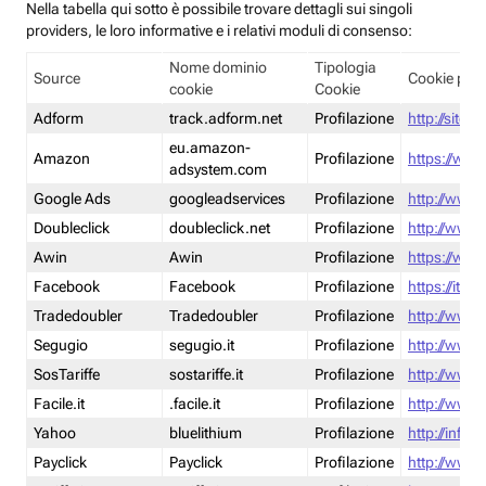
Nella tabella qui sotto è possibile trovare dettagli sui singoli
providers, le loro informative e i relativi moduli di consenso:
Nome dominio
Tipologia
Source
Cookie poli
cookie
Cookie
Adform
track.adform.net
Profilazione
http://site.
eu.amazon-
Amazon
Profilazione
https://www
adsystem.com
Google Ads
googleadservices
Profilazione
http://www.
Doubleclick
doubleclick.net
Profilazione
http://www.
Awin
Awin
Profilazione
https://www
Facebook
Facebook
Profilazione
https://it-
Tradedoubler
Tradedoubler
Profilazione
http://www.
Segugio
segugio.it
Profilazione
http://www.
SosTariffe
sostariffe.it
Profilazione
http://www.s
Facile.it
.facile.it
Profilazione
http://www.f
Yahoo
bluelithium
Profilazione
http://info.
Payclick
Payclick
Profilazione
http://www.p