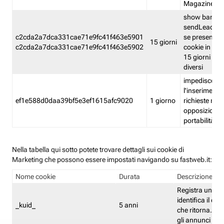
Magazine
show banner
sendLead A
c2cda2a7dca331cae71e9fc41f463e5901
se presenti e
15 giorni
c2cda2a7dca331cae71e9fc41f463e5902
cookie in un 
15 giorni e in
diversi
impedisce
l'inserimento 
ef1e588d0daa39bf5e3ef1615afc9020
1 giorno
richieste mult
opposizione
portabilità g
Nella tabella qui sotto potete trovare dettagli sui cookie di
Marketing che possono essere impostati navigando su fastweb.it:
Nome cookie
Durata
Descrizione
Registra un ID 
identifica il dis
_kuid_
5 anni
che ritorna. L'I
gli annunci mira