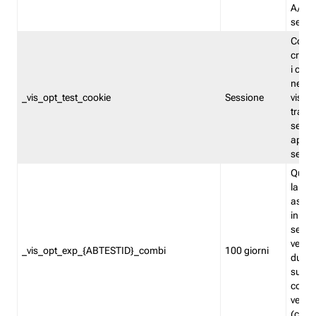
A/B. I
sempr
Cooki
creato
i cook
nel b
_vis_opt_test_cookie
Sessione
visita
tracc
sessi
aperte
sempr
Quest
la var
assegn
in mo
sempr
versi
_vis_opt_exp_{ABTESTID}_combi
100 giorni
durant
succes
corri
versio
(contr