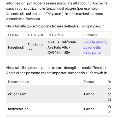
informazioni potrebbero essere associate all'account. Anche nel
caso in cui si utilizzino le funzioni del plug-in (per esempio,
facendo clic sul pulsante "Mi piace"), le informazioni saranno
associate all'account.
Nella tabella qui sotto potete trovare dettagli sui singoli plug-in:
SOCIAL
TITOLARE
RECAPITO
PRIVACY
1601 S. California
Vai alla privacy
Facebook
Facebook
Ave Palo Alto -
policy della
Inc.
CA94304 USA
terza parte
Nella tabella qui sotto potete trovare dettagli sui cookie Tecnici /
Analitici che possono essere impostati navigando su fastweb.it:
Nome cookie
Durata
Descr
salva i
ck_consent
1 anno
conse
dei c
Persi
fastwebit_cp
1 anno
bilanc