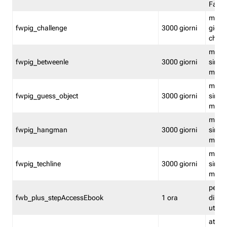
Fastw
mantie
fwpig_challenge
3000 giorni
giochi
chall
mantie
fwpig_betweenle
3000 giorni
singol
modal
mantie
fwpig_guess_object
3000 giorni
singol
modal
mantie
fwpig_hangman
3000 giorni
singol
modal
mantie
fwpig_techline
3000 giorni
singol
modal
perme
fwb_plus_stepAccessEbook
1 ora
di un 
utenti
attiva 