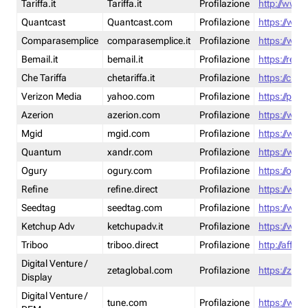
Tariffa.it
Tariffa.it
Profilazione
http://www.t
Quantcast
Quantcast.com
Profilazione
https://www
Comparasemplice
comparasemplice.it
Profilazione
https://www
Bemail.it
bemail.it
Profilazione
https://reta
Che Tariffa
chetariffa.it
Profilazione
https://chet
Verizon Media
yahoo.com
Profilazione
https://pol
Azerion
azerion.com
Profilazione
https://www
Mgid
mgid.com
Profilazione
https://www
Quantum
xandr.com
Profilazione
https://www
Ogury
ogury.com
Profilazione
https://ogur
Refine
refine.direct
Profilazione
https://www.
Seedtag
seedtag.com
Profilazione
https://www
Ketchup Adv
ketchupadv.it
Profilazione
https://www
Triboo
triboo.direct
Profilazione
http://affili
Digital Venture /
zetaglobal.com
Profilazione
https://zeta
Display
Digital Venture /
tune.com
Profilazione
https://www