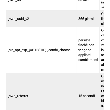
inform
sessi
Quest
_vwo_uuid_v2
366 giorni
il tra
sito 
Cooki
che m
persiste
combi
finchè non
varian
_vis_opt_exp_{ABTESTID}_combi_choose
vengono
la co
applicati
test. 
cambiamenti
autom
all'ap
modif
Quest
memor
infor
riferi
_vwo_referrer
15 secondi
conse
identi
traffi