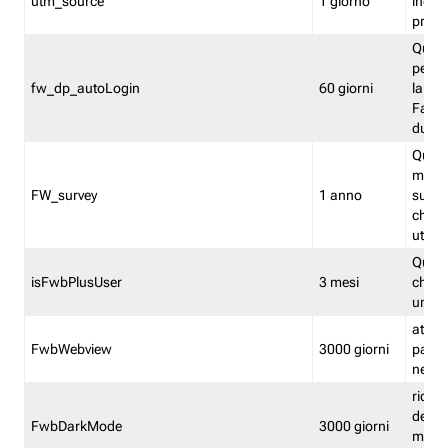
utm_source
1 giorno
indica
proven
Quest
perme
fw_dp_autoLogin
60 giorni
la log
Fastwe
durat
Quest
manti
FW_survey
1 anno
surve
chiuse
utenti
Quest
isFwbPlusUser
3 mesi
che l'
una l
attiva 
FwbWebview
3000 giorni
pagina
nell'
ricor
dell'u
FwbDarkMode
3000 giorni
mode 