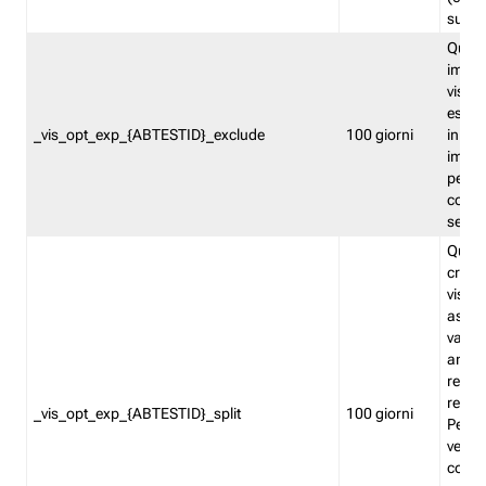
succes
Quest
impos
visita
esclu
_vis_opt_exp_{ABTESTID}_exclude
100 giorni
in bas
impos
percen
coinvo
sempr
Quest
creat
visita
asseg
varia
ancor
reind
relati
_vis_opt_exp_{ABTESTID}_split
100 giorni
Perme
verifi
corri