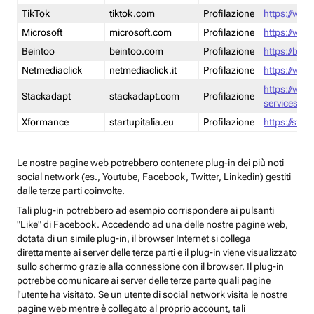
TikTok
tiktok.com
Profilazione
https://www
Microsoft
microsoft.com
Profilazione
https://www
Beintoo
beintoo.com
Profilazione
https://bei
Netmediaclick
netmediaclick.it
Profilazione
https://www
https://ww
Stackadapt
stackadapt.com
Profilazione
services-pri
Xformance
startupitalia.eu
Profilazione
https://start
Le nostre pagine web potrebbero contenere plug-in dei più noti
social network (es., Youtube, Facebook, Twitter, Linkedin) gestiti
dalle terze parti coinvolte.
Tali plug-in potrebbero ad esempio corrispondere ai pulsanti
"Like" di Facebook. Accedendo ad una delle nostre pagine web,
dotata di un simile plug-in, il browser Internet si collega
direttamente ai server delle terze parti e il plug-in viene visualizzato
sullo schermo grazie alla connessione con il browser. Il plug-in
potrebbe comunicare ai server delle terze parte quali pagine
l'utente ha visitato. Se un utente di social network visita le nostre
pagine web mentre è collegato al proprio account, tali