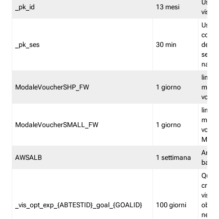
Usato 
_pk_id
13 mesi
visitat
Usato 
comp
_pk_ses
30 min
dell’u
sessi
navig
limita
ModaleVoucherSHP_FW
1 giorno
multi
vouche
limita
multi
ModaleVoucherSMALL_FW
1 giorno
vouch
Medie
Amaz
AWSALB
1 settimana
balan
Quest
creat
visit
_vis_opt_exp_{ABTESTID}_goal_{GOALID}
100 giorni
obiett
nel co