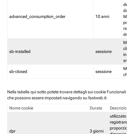
delle 
dash
advanced_consumption_order
10 anni
Monit
posso
riord
drag
Memor
clicca
sb-installed
sessione
instal
smar
Memor
sb-closed
sessione
chius
Nella tabella qui sotto potete trovare dettagli sui cookie Funzionali
che possono essere impostati navigando su fastweb.it:
Nome cookie
Durata
Descrizione
utilizzato per
registrare le
proporzioni e
dpr
3 giorni