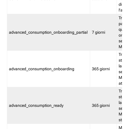
direct
l'attr
Tracc
parzia
quest
advanced_consumption_onboarding_partial
7 giorni
onbord
serviz
Moni
Tracci
stata 
la not
advanced_consumption_onboarding
365 giorni
serviz
Monit
attiva
Tracci
stata 
la not
advanced_consumption_ready
365 giorni
serviz
Monit
stato 
Memor