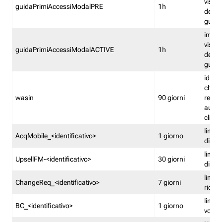
visual
guidaPrimiAccessiModalPRE
1h
della
guida 
imped
visual
guidaPrimiAccessiModalACTIVE
1h
della
guida 
identi
che si
wasin
90 giorni
rete f
autent
clienti
limita
AcqMobile_<identificativo>
1 giorno
di ac
limita
UpsellFM-<identificativo>
30 giorni
di ups
limita
ChangeReq_<identificativo>
7 giorni
ricon
limita
BC_<identificativo>
1 giorno
vouch