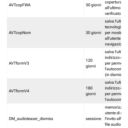
copertura fw
AVTcopFWA
30 giorni
all'ultimo ind
verificato
salva l'ultima
tecnologia ve
AVTcopNom
30 giorni
per mostrarl
all'utente dur
navigazione
salva l'ultimo
indirizzo di 
120
AVTformV3
per permette
giorni
l'autocompl
(in dismissio
salva l'ultimo
180
indirizzo di 
AVTformV4
giorni
per permette
l'autocompl
memorizza la
utente di non
DM_audioteaser_dismiss
sessione
l'invito all'as
file audio del 