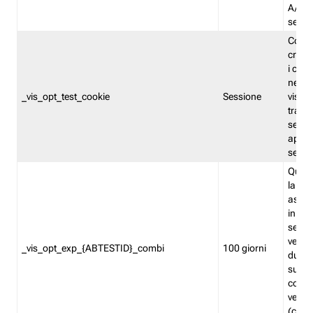
A/B. I
sempr
Cooki
creato
i cook
nel b
_vis_opt_test_cookie
Sessione
visita
tracc
sessi
aperte
sempr
Quest
la var
assegn
in mo
sempr
versi
_vis_opt_exp_{ABTESTID}_combi
100 giorni
durant
succes
corri
versio
(contr