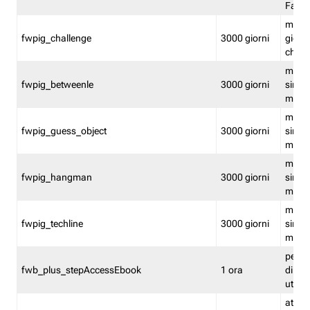
Fastw
mantie
fwpig_challenge
3000 giorni
giochi
chall
mantie
fwpig_betweenle
3000 giorni
singol
modal
mantie
fwpig_guess_object
3000 giorni
singol
modal
mantie
fwpig_hangman
3000 giorni
singol
modal
mantie
fwpig_techline
3000 giorni
singol
modal
perme
fwb_plus_stepAccessEbook
1 ora
di un 
utenti
attiva 