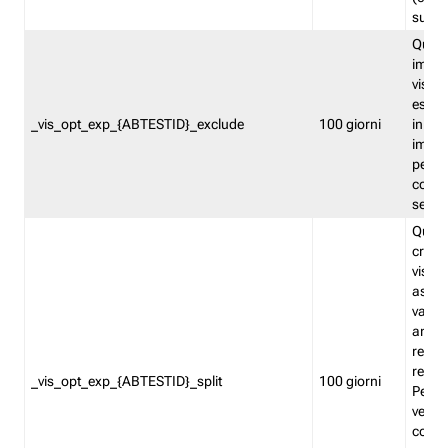
succes
Quest
impos
visita
esclu
_vis_opt_exp_{ABTESTID}_exclude
100 giorni
in bas
impos
percen
coinvo
sempr
Quest
creat
visita
asseg
varia
ancor
reind
relati
_vis_opt_exp_{ABTESTID}_split
100 giorni
Perme
verifi
corri