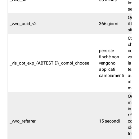
inform
sessi
Quest
_vwo_uuid_v2
366 giorni
il tra
sito 
Cooki
che m
persiste
combi
finchè non
varian
_vis_opt_exp_{ABTESTID}_combi_choose
vengono
la co
applicati
test. 
cambiamenti
autom
all'ap
modif
Quest
memor
infor
riferi
_vwo_referrer
15 secondi
conse
identi
traffi