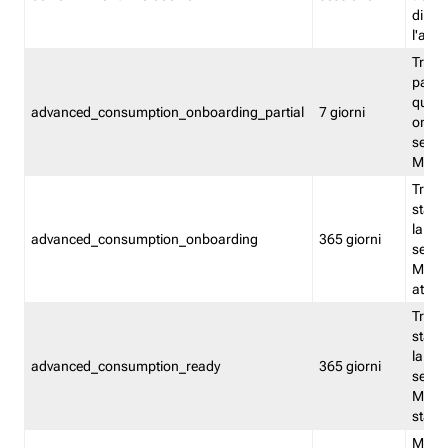
direct
l'attr
Tracc
parzia
quest
advanced_consumption_onboarding_partial
7 giorni
onbord
serviz
Moni
Tracci
stata 
la not
advanced_consumption_onboarding
365 giorni
serviz
Monit
attiva
Tracci
stata 
la not
advanced_consumption_ready
365 giorni
serviz
Monit
stato 
Memor