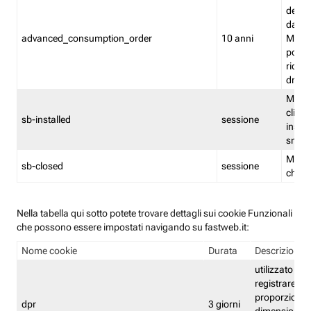
delle 
dash
advanced_consumption_order
10 anni
Monit
posso
riord
drag
Memor
clicca
sb-installed
sessione
instal
smar
Memor
sb-closed
sessione
chius
Nella tabella qui sotto potete trovare dettagli sui cookie Funzionali
che possono essere impostati navigando su fastweb.it:
Nome cookie
Durata
Descrizione
utilizzato per
registrare le
proporzioni e
dpr
3 giorni