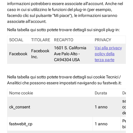
informazioni potrebbero essere associate all'account. Anche nel
caso in cui si utilizzino le funzioni del plug-in (per esempio,
facendo clic sul pulsante "Mi piace"), le informazioni saranno
associate all'account.
Nella tabella qui sotto potete trovare dettagli sui singoli plug-in:
SOCIAL
TITOLARE
RECAPITO
PRIVACY
1601 S. California
Vai alla privacy
Facebook
Facebook
Ave Palo Alto -
policy della
Inc.
CA94304 USA
terza parte
Nella tabella qui sotto potete trovare dettagli sui cookie Tecnici /
Analitici che possono essere impostati navigando su fastweb.it:
Nome cookie
Durata
Descr
salva i
ck_consent
1 anno
conse
dei c
Persi
fastwebit_cp
1 anno
bilanc