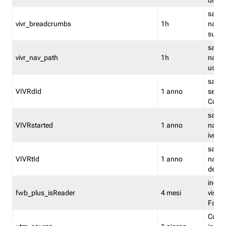
dismi
salva
vivr_breadcrumbs
1h
navig
su vis
salva 
vivr_nav_path
1h
navig
usato
salva 
VIVRdId
1 anno
sessio
Conv
salva 
VIVRstarted
1 anno
navig
ivr ini
salva 
VIVRtId
1 anno
naviga
del cl
indica
fwb_plus_isReader
4 mesi
visual
Fastw
Cooki