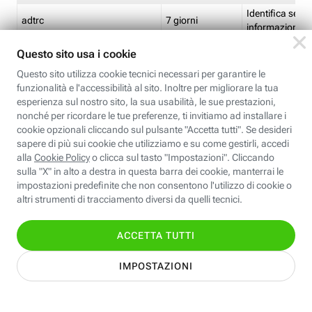
Identifica se so
adtrc
7 giorni
informazioni s
Limite di freq
CFFC<TagID>
7 giorni
composto
Identifica se c'
ricontrollare l'
CM
1 giorno
corrispondenti 
(impostata da 
Identifica se c'
ricontrollare l'
CM14
14 giorni
corrispondenti 
(impostata da 
Identifica l'app
CT<TrackingSetupID>
1 ora
clic per i pixel d
pagine dell'ins
Identifica la quo
EBFC<BannerID>
7 giorni
banner espandi
Identifica la qu
EBFCD<BannerID>
7 giorni
per il banner e