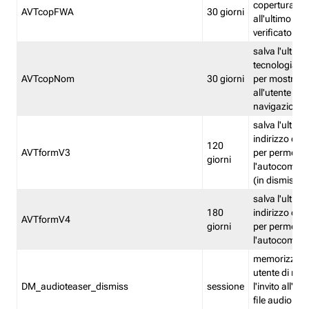
copertura fw
AVTcopFWA
30 giorni
all'ultimo ind
verificato
salva l'ultima
tecnologia ve
AVTcopNom
30 giorni
per mostrarl
all'utente dur
navigazione
salva l'ultimo
indirizzo di 
120
AVTformV3
per permette
giorni
l'autocompl
(in dismissio
salva l'ultimo
180
indirizzo di 
AVTformV4
giorni
per permette
l'autocompl
memorizza la
utente di non
DM_audioteaser_dismiss
sessione
l'invito all'as
file audio del 