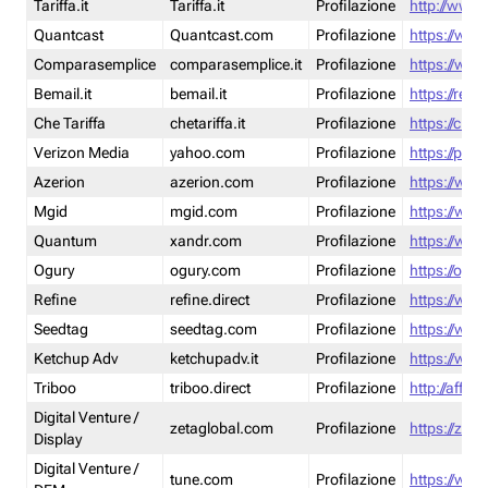
Tariffa.it
Tariffa.it
Profilazione
http://www.t
Quantcast
Quantcast.com
Profilazione
https://www
Comparasemplice
comparasemplice.it
Profilazione
https://www
Bemail.it
bemail.it
Profilazione
https://reta
Che Tariffa
chetariffa.it
Profilazione
https://chet
Verizon Media
yahoo.com
Profilazione
https://pol
Azerion
azerion.com
Profilazione
https://www
Mgid
mgid.com
Profilazione
https://www
Quantum
xandr.com
Profilazione
https://www
Ogury
ogury.com
Profilazione
https://ogur
Refine
refine.direct
Profilazione
https://www.
Seedtag
seedtag.com
Profilazione
https://www
Ketchup Adv
ketchupadv.it
Profilazione
https://www
Triboo
triboo.direct
Profilazione
http://affili
Digital Venture /
zetaglobal.com
Profilazione
https://zeta
Display
Digital Venture /
tune.com
Profilazione
https://www