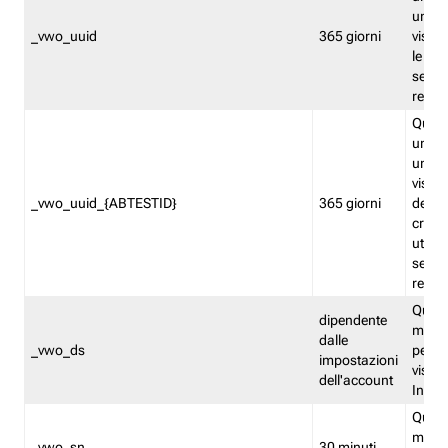
univo
_vwo_uuid
365 giorni
visita
le fun
segme
repor
Quest
un ide
univo
visita
_vwo_uuid_{ABTESTID}
365 giorni
del t
cross
utiliz
segme
repor
Quest
dipendente
memor
dalle
_vwo_ds
persis
impostazioni
visit
dell'account
Insig
Quest
memo
_vwo_sn
30 minuti