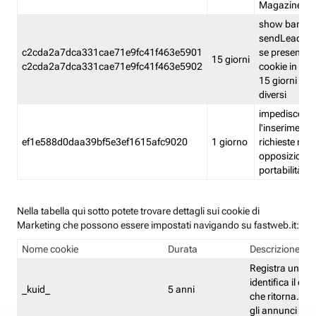
Magazine
show banner
sendLead A
c2cda2a7dca331cae71e9fc41f463e5901
se presenti e
15 giorni
c2cda2a7dca331cae71e9fc41f463e5902
cookie in un 
15 giorni e in
diversi
impedisce
l'inserimento 
ef1e588d0daa39bf5e3ef1615afc9020
1 giorno
richieste mult
opposizione
portabilità g
Nella tabella qui sotto potete trovare dettagli sui cookie di
Marketing che possono essere impostati navigando su fastweb.it:
Nome cookie
Durata
Descrizione
Registra un ID 
identifica il dis
_kuid_
5 anni
che ritorna. L'I
gli annunci mira