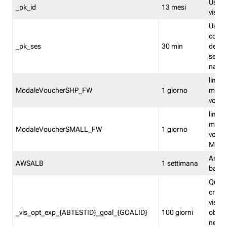
Usato 
_pk_id
13 mesi
visitat
Usato 
comp
_pk_ses
30 min
dell’u
sessi
navig
limita
ModaleVoucherSHP_FW
1 giorno
multi
vouche
limita
multi
ModaleVoucherSMALL_FW
1 giorno
vouch
Medie
Amaz
AWSALB
1 settimana
balan
Quest
creat
visit
_vis_opt_exp_{ABTESTID}_goal_{GOALID}
100 giorni
obiett
nel co