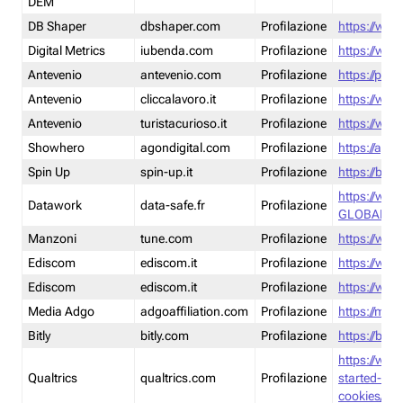
DEM
DB Shaper
dbshaper.com
Profilazione
https://www
Digital Metrics
iubenda.com
Profilazione
https://www
Antevenio
antevenio.com
Profilazione
https://pmp.
Antevenio
cliccalavoro.it
Profilazione
https://www
Antevenio
turistacurioso.it
Profilazione
https://www.
Showhero
agondigital.com
Profilazione
https://agon
Spin Up
spin-up.it
Profilazione
https://blog
https://ww
Datawork
data-safe.fr
Profilazione
GLOBAL-LT
Manzoni
tune.com
Profilazione
https://www
Ediscom
ediscom.it
Profilazione
https://www
Ediscom
ediscom.it
Profilazione
https://www
Media Adgo
adgoaffiliation.com
Profilazione
https://med
Bitly
bitly.com
Profilazione
https://bitl
https://www
Qualtrics
qualtrics.com
Profilazione
started-wi
cookies/