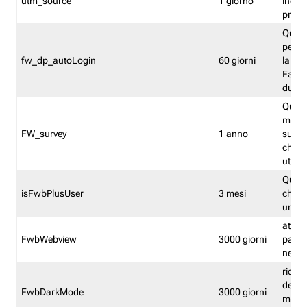
utm_source
1 giorno
indica
proven
Quest
perme
fw_dp_autoLogin
60 giorni
la log
Fastwe
durat
Quest
manti
FW_survey
1 anno
surve
chiuse
utenti
Quest
isFwbPlusUser
3 mesi
che l'
una l
attiva 
FwbWebview
3000 giorni
pagina
nell'
ricor
dell'u
FwbDarkMode
3000 giorni
mode 