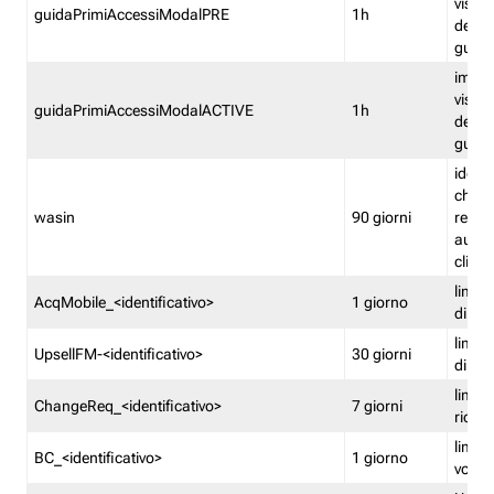
visual
guidaPrimiAccessiModalPRE
1h
della
guida 
imped
visual
guidaPrimiAccessiModalACTIVE
1h
della
guida 
identi
che si
wasin
90 giorni
rete f
autent
clienti
limita
AcqMobile_<identificativo>
1 giorno
di ac
limita
UpsellFM-<identificativo>
30 giorni
di ups
limita
ChangeReq_<identificativo>
7 giorni
ricon
limita
BC_<identificativo>
1 giorno
vouch