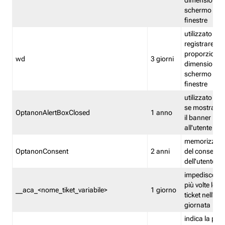
dimensioni de
schermo e de
finestre
utilizzato per
registrare le
proporzioni e
wd
3 giorni
dimensioni de
schermo e de
finestre
utilizzato pe
se mostrare
OptanonAlertBoxClosed
1 anno
il banner pri
all'utente
memorizza lo
OptanonConsent
2 anni
del consenso
dell'utente
impedisce di 
più volte lo s
__aca_<nome_tiket_variabile>
1 giorno
ticket nell'ar
giornata
indica la pre