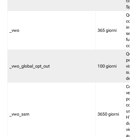
caso 
Split
Quest
conten
infor
_vwo
365 giorni
servi
futuro,
cooki
Quest
persi
_vwo_global_opt_out
100 giorni
visita
su tut
deter
Cookie
verif
possa
cookie
usano 
_vwo_ssm
3650 giorni
HTTP.
durat
viene 
autom