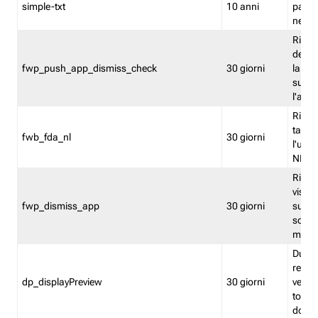
simple-txt
10 anni
pagina
nell'
Ricord
dell'u
fwp_push_app_dismiss_check
30 giorni
la po
sugge
l'audi
Riport
tacci
fwb_fda_nl
30 giorni
l'uten
NL
Ricor
visto 
fwp_dismiss_app
30 giorni
sugge
scari
mobil
Durant
regis
dp_displayPreview
30 giorni
verica
torna
dopo v