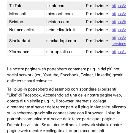
TikTok
tiktok.com
Profilazione
https://www
Microsoft
microsoft.com
Profilazione
https://www
Beintoo
beintoo.com
Profilazione
https://bei
Netmediaclick
netmediaclick.it
Profilazione
https://www
https://ww
Stackadapt
stackadapt.com
Profilazione
services-pri
Xformance
startupitalia.eu
Profilazione
https://start
Le nostre pagine web potrebbero contenere plug-in dei più noti
social network (es., Youtube, Facebook, Twitter, Linkedin) gestiti
dalle terze parti coinvolte.
Tali plug-in potrebbero ad esempio corrispondere ai pulsanti
"Like" di Facebook. Accedendo ad una delle nostre pagine web,
dotata di un simile plug-in, il browser Internet si collega
direttamente ai server delle terze parti e il plug-in viene visualizzato
sullo schermo grazie alla connessione con il browser. Il plug-in
potrebbe comunicare ai server delle terze parte quali pagine
l'utente ha visitato. Se un utente di social network visita le nostre
pagine web mentre è collegato al proprio account, tali