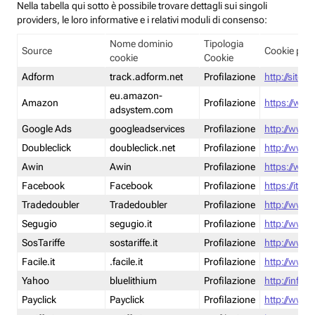
Nella tabella qui sotto è possibile trovare dettagli sui singoli
providers, le loro informative e i relativi moduli di consenso:
Nome dominio
Tipologia
Source
Cookie poli
cookie
Cookie
Adform
track.adform.net
Profilazione
http://site.
eu.amazon-
Amazon
Profilazione
https://www
adsystem.com
Google Ads
googleadservices
Profilazione
http://www.
Doubleclick
doubleclick.net
Profilazione
http://www.
Awin
Awin
Profilazione
https://www
Facebook
Facebook
Profilazione
https://it-
Tradedoubler
Tradedoubler
Profilazione
http://www.
Segugio
segugio.it
Profilazione
http://www.
SosTariffe
sostariffe.it
Profilazione
http://www.s
Facile.it
.facile.it
Profilazione
http://www.f
Yahoo
bluelithium
Profilazione
http://info.
Payclick
Payclick
Profilazione
http://www.p