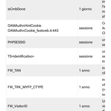
imped
l'inse
isCmbDone
1 giorno
multi
shp
Cooki
OAMAuthnHintCookie
sessione
Auten
OAMAuthnCookie_fastweb.it:443
Clien
usata
PHPSESSID
sessione
sessi
usata
TS<identificativo>
sessione
sessi
inform
indica
FW_TAN
1 anno
clien
indica
utent
FW_TRK_MYFP_CTYPE
1 anno
(resid
iva/i
Usato 
FW_VisitorID
1 anno
visitat