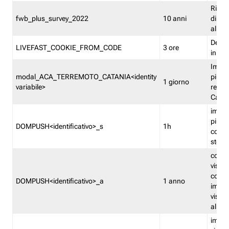
Ricor
fwb_plus_survey_2022
10 anni
di su
all'ut
Dedupl
LIVEFAST_COOKIE_FROM_CODE
3 ore
in Fa
Imped
modal_ACA_TERREMOTO_CATANIA<identity
più vo
1 giorno
variabile>
relati
Catan
imped
più p
DOMPUSH<identificativo>_s
1h
comme
stess
conta
visua
comme
DOMPUSH<identificativo>_a
1 anno
imped
visua
all'in
imped