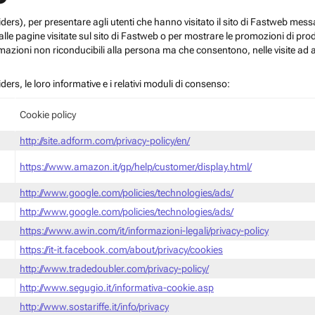
roviders), per presentare agli utenti che hanno visitato il sito di Fastweb me
le pagine visitate sul sito di Fastweb o per mostrare le promozioni di prodott
mazioni non riconducibili alla persona ma che consentono, nelle visite ad a
iders, le loro informative e i relativi moduli di consenso:
Cookie policy
http://site.adform.com/privacy-policy/en/
https://www.amazon.it/gp/help/customer/display.html/
http://www.google.com/policies/technologies/ads/
http://www.google.com/policies/technologies/ads/
https://www.awin.com/it/informazioni-legali/privacy-policy
https://it-it.facebook.com/about/privacy/cookies
http://www.tradedoubler.com/privacy-policy/
http://www.segugio.it/informativa-cookie.asp
http://www.sostariffe.it/info/privacy