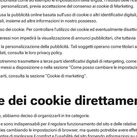
unzionalità come ad esempio le impostazioni della lingua, i risultati delle ri
li personalizzati, previa accettazione del consenso ai cookie di Marketing.
lusa la pubblicità online basata sull’uso di cookie o altri identificativi digita
gitali, insieme ad altre informazioni in nostro possesso.
o dei cookie. Per controllare l’utilizzo dei cookie ed eventualmente disattiv
teressi non impedirà la visualizzazione di annunci pubblicitari, che tuttavi
r la personalizzazione della pubblicità. Tali soggetti operano come titolari a
i, consulta le loro privacy policy.
emmo trasmettere a terze parti identificativi digitali di retargeting, come pi
messi a disposizione o nella sezione “Come posso cambiare le impostazio
 parti, consulta la sezione “Cookie di marketing”.
e dei cookie direttamen
, abbiamo deciso di organizzarli in tre categorie.
 e sono indispensabili per il regolare funzionamento del sito e delle relative 
kies cambiando le impostazioni di browser, ma questo potrebbe avere effetti
ntire di migliorare il comfort e l’usabilità del sito fornendo informazioni 