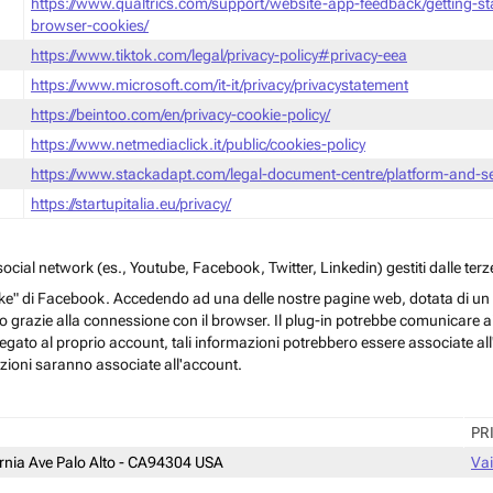
https://www.qualtrics.com/support/website-app-feedback/getting-s
browser-cookies/
https://www.tiktok.com/legal/privacy-policy#privacy-eea
https://www.microsoft.com/it-it/privacy/privacystatement
https://beintoo.com/en/privacy-cookie-policy/
https://www.netmediaclick.it/public/cookies-policy
https://www.stackadapt.com/legal-document-centre/platform-and-ser
https://startupitalia.eu/privacy/
cial network (es., Youtube, Facebook, Twitter, Linkedin) gestiti dalle terze
ke" di Facebook. Accedendo ad una delle nostre pagine web, dotata di un sim
rmo grazie alla connessione con il browser. Il plug-in potrebbe comunicare ai 
egato al proprio account, tali informazioni potrebbero essere associate all'a
azioni saranno associate all'account.
PR
ornia Ave Palo Alto - CA94304 USA
Vai