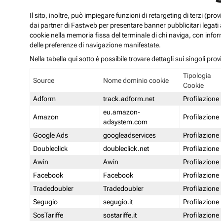
Il sito, inoltre, può impiegare funzioni di retargeting di terzi (p
dai partner di Fastweb per presentare banner pubblicitari legati al
cookie nella memoria fissa del terminale di chi naviga, con infor
delle preferenze di navigazione manifestate.
Nella tabella qui sotto è possibile trovare dettagli sui singoli prov
Tipologia
Source
Nome dominio cookie
Cookie
Adform
track.adform.net
Profilazione
eu.amazon-
Amazon
Profilazione
adsystem.com
Google Ads
googleadservices
Profilazione
Doubleclick
doubleclick.net
Profilazione
Awin
Awin
Profilazione
Facebook
Facebook
Profilazione
Tradedoubler
Tradedoubler
Profilazione
Segugio
segugio.it
Profilazione
SosTariffe
sostariffe.it
Profilazione