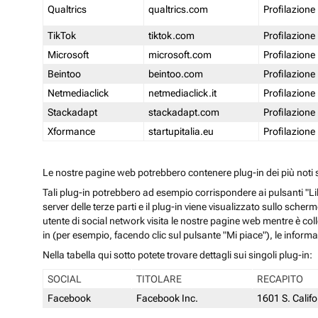
Qualtrics
qualtrics.com
Profilazione
TikTok
tiktok.com
Profilazione
Microsoft
microsoft.com
Profilazione
Beintoo
beintoo.com
Profilazione
Netmediaclick
netmediaclick.it
Profilazione
Stackadapt
stackadapt.com
Profilazione
Xformance
startupitalia.eu
Profilazione
Le nostre pagine web potrebbero contenere plug-in dei più noti so
Tali plug-in potrebbero ad esempio corrispondere ai pulsanti "Li
server delle terze parti e il plug-in viene visualizzato sullo sche
utente di social network visita le nostre pagine web mentre è coll
in (per esempio, facendo clic sul pulsante "Mi piace"), le inform
Nella tabella qui sotto potete trovare dettagli sui singoli plug-in:
SOCIAL
TITOLARE
RECAPITO
Facebook
Facebook Inc.
1601 S. Calif