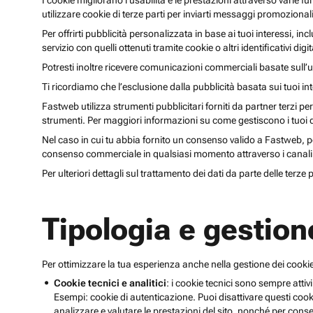
I cookie migliorano l’usabilità e le prestazioni attraverso varie f
utilizzare cookie di terze parti per inviarti messaggi promoziona
Per offrirti pubblicità personalizzata in base ai tuoi interessi, inc
servizio con quelli ottenuti tramite cookie o altri identificativi di
Potresti inoltre ricevere comunicazioni commerciali basate sull’us
Ti ricordiamo che l’esclusione dalla pubblicità basata sui tuoi in
Fastweb utilizza strumenti pubblicitari forniti da partner terzi pe
strumenti. Per maggiori informazioni su come gestiscono i tuoi dat
Nel caso in cui tu abbia fornito un consenso valido a Fastweb, potr
consenso commerciale in qualsiasi momento attraverso i canali 
Per ulteriori dettagli sul trattamento dei dati da parte delle terze
Tipologia e gestion
Per ottimizzare la tua esperienza anche nella gestione dei cookie
Cookie tecnici e analitici
: i cookie tecnici sono sempre attivi
Esempi: cookie di autenticazione. Puoi disattivare questi coo
analizzare e valutare le prestazioni del sito, nonché per conse