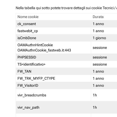
Nella tabella qui sotto potete trovare dettagli sui cookie Tecnici
Nome cookie
Durata
ck_consent
1 anno
fastwebit_cp
1 anno
isCmbDone
1 giorno
OAMAuthnHintCookie
sessione
OAMAuthnCookie_fastweb.it:443
PHPSESSID
sessione
TS<identificativo>
sessione
FW_TAN
1 anno
FW_TRK_MYFP_CTYPE
1 anno
FW_VisitorID
1 anno
vivr_breadcrumbs
1h
vivr_nav_path
1h