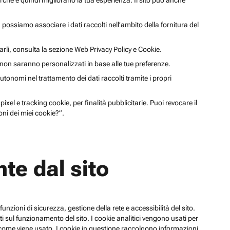
cerche e quindi migliorano la tua esperienza. Il sito può anche
li, possiamo associare i dati raccolti nell’ambito della fornitura del
arli, consulta la sezione Web Privacy Policy e Cookie.
a non saranno personalizzati in base alle tue preferenze.
utonomi nel trattamento dei dati raccolti tramite i propri
xel e tracking cookie, per finalità pubblicitarie. Puoi revocare il
ni dei miei cookie?”.
te dal sito
funzioni di sicurezza, gestione della rete e accessibilità del sito.
 sul funzionamento del sito. I cookie analitici vengono usati per
su come viene usato. I cookie in questione raccolgono informazioni