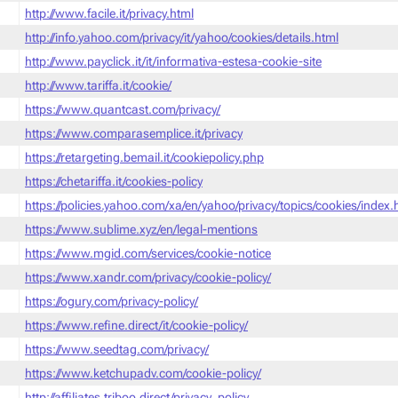
http://www.facile.it/privacy.html
http://info.yahoo.com/privacy/it/yahoo/cookies/details.html
http://www.payclick.it/it/informativa-estesa-cookie-site
http://www.tariffa.it/cookie/
https://www.quantcast.com/privacy/
https://www.comparasemplice.it/privacy
https://retargeting.bemail.it/cookiepolicy.php
https://chetariffa.it/cookies-policy
https://policies.yahoo.com/xa/en/yahoo/privacy/topics/cookies/index
https://www.sublime.xyz/en/legal-mentions
https://www.mgid.com/services/cookie-notice
https://www.xandr.com/privacy/cookie-policy/
https://ogury.com/privacy-policy/
https://www.refine.direct/it/cookie-policy/
https://www.seedtag.com/privacy/
https://www.ketchupadv.com/cookie-policy/
http://affiliates.triboo.direct/privacy_policy