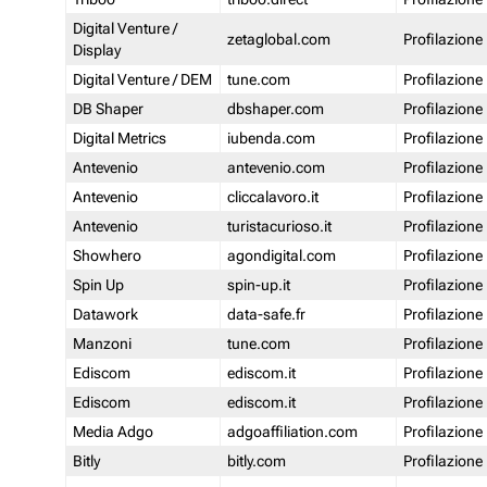
Digital Venture /
zetaglobal.com
Profilazione
Display
Digital Venture / DEM
tune.com
Profilazione
DB Shaper
dbshaper.com
Profilazione
Digital Metrics
iubenda.com
Profilazione
Antevenio
antevenio.com
Profilazione
Antevenio
cliccalavoro.it
Profilazione
Antevenio
turistacurioso.it
Profilazione
Showhero
agondigital.com
Profilazione
Spin Up
spin-up.it
Profilazione
Datawork
data-safe.fr
Profilazione
Manzoni
tune.com
Profilazione
Ediscom
ediscom.it
Profilazione
Ediscom
ediscom.it
Profilazione
Media Adgo
adgoaffiliation.com
Profilazione
Bitly
bitly.com
Profilazione