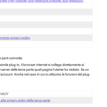
tarted-with-website-app-feedback/website-app-feedback-
vices-privacy-policy
 parti coinvolte.
ile plug-in, il browser Internet si collega direttamente ai
server delle terze parte quali pagine l'utente ha visitato. Se un
ccount. Anche nel caso in cui si utilizzino le funzioni del plug-
IVACY
 alla privacy policy della terza parte