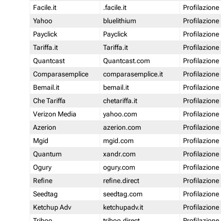
Facile.it
.facile.it
Profilazione
Yahoo
bluelithium
Profilazione
Payclick
Payclick
Profilazione
Tariffa.it
Tariffa.it
Profilazione
Quantcast
Quantcast.com
Profilazione
Comparasemplice
comparasemplice.it
Profilazione
Bemail.it
bemail.it
Profilazione
Che Tariffa
chetariffa.it
Profilazione
Verizon Media
yahoo.com
Profilazione
Azerion
azerion.com
Profilazione
Mgid
mgid.com
Profilazione
Quantum
xandr.com
Profilazione
Ogury
ogury.com
Profilazione
Refine
refine.direct
Profilazione
Seedtag
seedtag.com
Profilazione
Ketchup Adv
ketchupadv.it
Profilazione
Triboo
triboo.direct
Profilazione