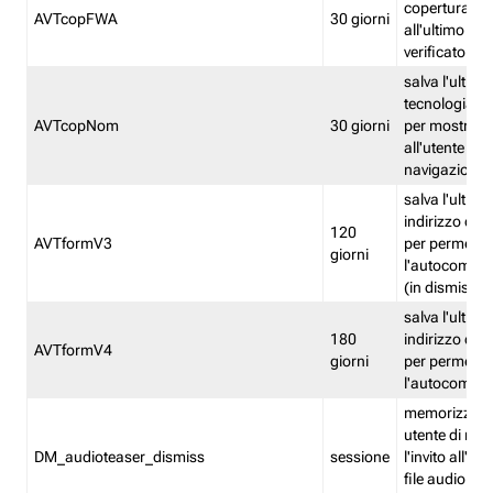
copertura fw
AVTcopFWA
30 giorni
all'ultimo ind
verificato
salva l'ultima
tecnologia ve
AVTcopNom
30 giorni
per mostrarl
all'utente dur
navigazione
salva l'ultimo
indirizzo di 
120
AVTformV3
per permette
giorni
l'autocompl
(in dismissio
salva l'ultimo
180
indirizzo di 
AVTformV4
giorni
per permette
l'autocompl
memorizza la
utente di non
DM_audioteaser_dismiss
sessione
l'invito all'as
file audio del 