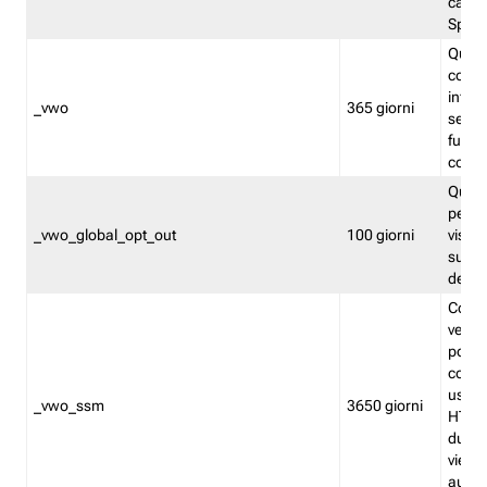
caso 
Split
Quest
conten
infor
_vwo
365 giorni
servi
futuro,
cooki
Quest
persi
_vwo_global_opt_out
100 giorni
visita
su tut
deter
Cookie
verif
possa
cookie
usano 
_vwo_ssm
3650 giorni
HTTP.
durat
viene 
autom