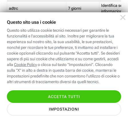
Identifica se so
adtrc
7 giorni
informazioni s
Limite di freq
CFFC<TagID>
7 giorni
composto
Identifica se c'
ricontrollare l'
CM
1 giorno
corrispondenti 
(impostata da 
Identifica se c'
ricontrollare l'
CM14
14 giorni
corrispondenti 
(impostata da 
Identifica l'app
CT<TrackingSetupID>
1 ora
clic per i pixel d
pagine dell'ins
Identifica la quo
EBFC<BannerID>
7 giorni
banner espandi
Identifica la qu
EBFCD<BannerID>
7 giorni
per il banner e