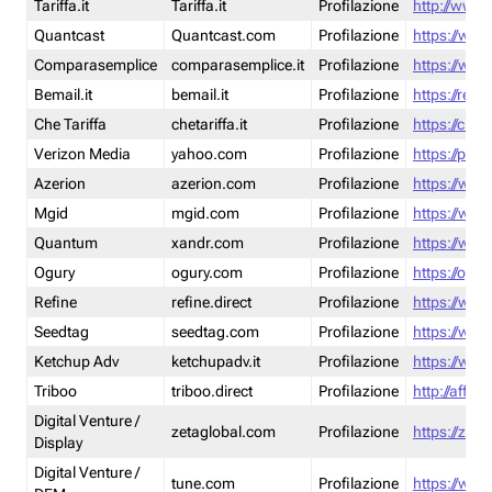
Tariffa.it
Tariffa.it
Profilazione
http://www.t
Quantcast
Quantcast.com
Profilazione
https://www
Comparasemplice
comparasemplice.it
Profilazione
https://www
Bemail.it
bemail.it
Profilazione
https://reta
Che Tariffa
chetariffa.it
Profilazione
https://chet
Verizon Media
yahoo.com
Profilazione
https://pol
Azerion
azerion.com
Profilazione
https://www
Mgid
mgid.com
Profilazione
https://www
Quantum
xandr.com
Profilazione
https://www
Ogury
ogury.com
Profilazione
https://ogur
Refine
refine.direct
Profilazione
https://www.
Seedtag
seedtag.com
Profilazione
https://www
Ketchup Adv
ketchupadv.it
Profilazione
https://www
Triboo
triboo.direct
Profilazione
http://affili
Digital Venture /
zetaglobal.com
Profilazione
https://zeta
Display
Digital Venture /
tune.com
Profilazione
https://www