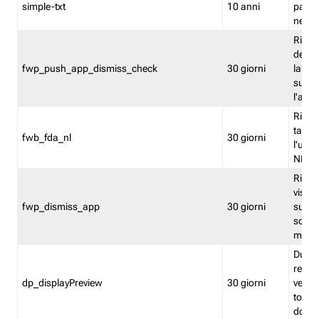
simple-txt
10 anni
pagina
nell'
Ricord
dell'u
fwp_push_app_dismiss_check
30 giorni
la po
sugge
l'audi
Riport
tacci
fwb_fda_nl
30 giorni
l'uten
NL
Ricor
visto 
fwp_dismiss_app
30 giorni
sugge
scari
mobil
Durant
regis
dp_displayPreview
30 giorni
verica
torna
dopo v