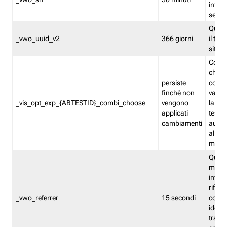
inform
sessi
Quest
_vwo_uuid_v2
366 giorni
il tra
sito 
Cooki
che m
persiste
combi
finchè non
varian
_vis_opt_exp_{ABTESTID}_combi_choose
vengono
la co
applicati
test. 
cambiamenti
autom
all'ap
modif
Quest
memor
infor
riferi
_vwo_referrer
15 secondi
conse
identi
traffi