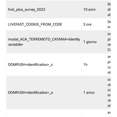
Ricor
fwb_plus_survey_2022
10 anni
di su
all'ut
Dedupl
LIVEFAST_COOKIE_FROM_CODE
3 ore
in Fa
Imped
modal_ACA_TERREMOTO_CATANIA<identity
più vo
1 giorno
variabile>
relati
Catan
imped
più p
DOMPUSH<identificativo>_s
1h
comme
stess
conta
visua
comme
DOMPUSH<identificativo>_a
1 anno
imped
visua
all'in
imped