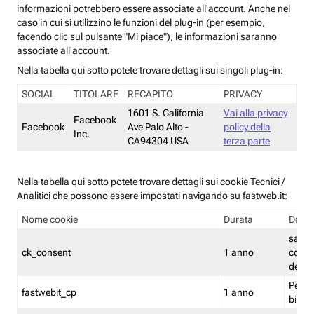
informazioni potrebbero essere associate all'account. Anche nel
caso in cui si utilizzino le funzioni del plug-in (per esempio,
facendo clic sul pulsante "Mi piace"), le informazioni saranno
associate all'account.
Nella tabella qui sotto potete trovare dettagli sui singoli plug-in:
SOCIAL
TITOLARE
RECAPITO
PRIVACY
1601 S. California
Vai alla privacy
Facebook
Facebook
Ave Palo Alto -
policy della
Inc.
CA94304 USA
terza parte
Nella tabella qui sotto potete trovare dettagli sui cookie Tecnici /
Analitici che possono essere impostati navigando su fastweb.it:
Nome cookie
Durata
Descr
salva i
ck_consent
1 anno
conse
dei c
Persi
fastwebit_cp
1 anno
bilanc