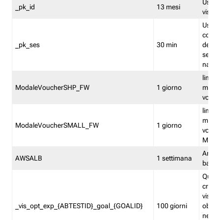
Usato 
_pk_id
13 mesi
visitat
Usato 
comp
_pk_ses
30 min
dell’u
sessi
navig
limita
ModaleVoucherSHP_FW
1 giorno
multi
vouche
limita
multi
ModaleVoucherSMALL_FW
1 giorno
vouch
Medie
Amaz
AWSALB
1 settimana
balan
Quest
creat
visit
_vis_opt_exp_{ABTESTID}_goal_{GOALID}
100 giorni
obiett
nel co