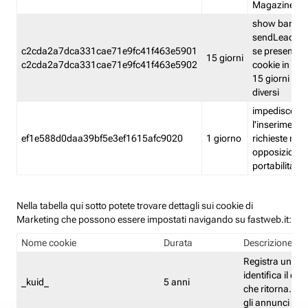
Magazine
show banner
sendLead A
c2cda2a7dca331cae71e9fc41f463e5901
se presenti e
15 giorni
c2cda2a7dca331cae71e9fc41f463e5902
cookie in un 
15 giorni e in
diversi
impedisce
l'inserimento 
ef1e588d0daa39bf5e3ef1615afc9020
1 giorno
richieste mult
opposizione
portabilità g
Nella tabella qui sotto potete trovare dettagli sui cookie di
Marketing che possono essere impostati navigando su fastweb.it:
Nome cookie
Durata
Descrizione
Registra un ID 
identifica il dis
_kuid_
5 anni
che ritorna. L'I
gli annunci mira