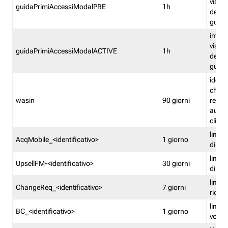
visual
guidaPrimiAccessiModalPRE
1h
della
guida 
imped
visual
guidaPrimiAccessiModalACTIVE
1h
della
guida 
identi
che si
wasin
90 giorni
rete f
autent
clienti
limita
AcqMobile_<identificativo>
1 giorno
di ac
limita
UpsellFM-<identificativo>
30 giorni
di ups
limita
ChangeReq_<identificativo>
7 giorni
ricon
limita
BC_<identificativo>
1 giorno
vouch