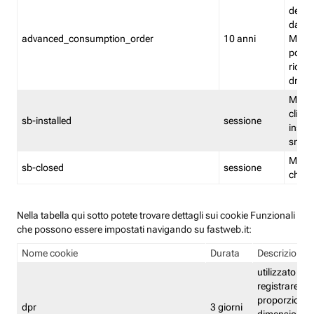
delle 
dash
advanced_consumption_order
10 anni
Monit
posso
riord
drag
Memor
clicca
sb-installed
sessione
instal
smar
Memor
sb-closed
sessione
chius
Nella tabella qui sotto potete trovare dettagli sui cookie Funzionali
che possono essere impostati navigando su fastweb.it:
Nome cookie
Durata
Descrizione
utilizzato per
registrare le
proporzioni e
dpr
3 giorni