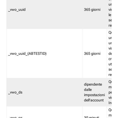
univo
_vwo_uuid
365 giorni
visita
le fun
segme
repor
Quest
un ide
univo
visita
_vwo_uuid_{ABTESTID}
365 giorni
del t
cross
utiliz
segme
repor
Quest
dipendente
memor
dalle
_vwo_ds
persis
impostazioni
visit
dell'account
Insig
Quest
memo
_vwo_sn
30 minuti