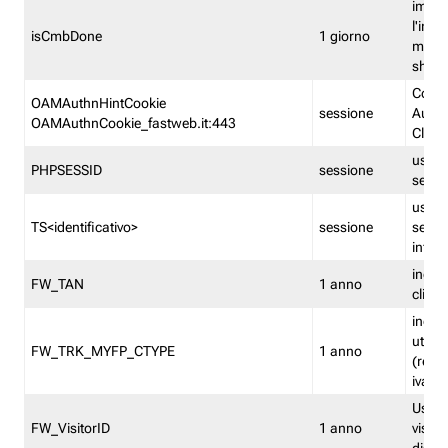
imped
l'inse
isCmbDone
1 giorno
multi
shp
Cooki
OAMAuthnHintCookie
sessione
Auten
OAMAuthnCookie_fastweb.it:443
Clien
usata
PHPSESSID
sessione
sessi
usata
TS<identificativo>
sessione
sessi
inform
indica
FW_TAN
1 anno
clien
indica
utent
FW_TRK_MYFP_CTYPE
1 anno
(resid
iva/i
Usato 
FW_VisitorID
1 anno
visitat