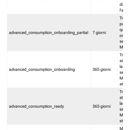
direct
l'attr
Tracc
parzia
quest
advanced_consumption_onboarding_partial
7 giorni
onbord
serviz
Moni
Tracci
stata 
la not
advanced_consumption_onboarding
365 giorni
serviz
Monit
attiva
Tracci
stata 
la not
advanced_consumption_ready
365 giorni
serviz
Monit
stato 
Memor