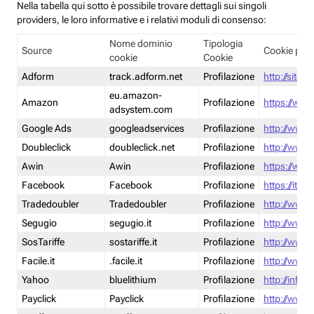
Nella tabella qui sotto è possibile trovare dettagli sui singoli
providers, le loro informative e i relativi moduli di consenso:
Nome dominio
Tipologia
Source
Cookie poli
cookie
Cookie
Adform
track.adform.net
Profilazione
http://site.
eu.amazon-
Amazon
Profilazione
https://www
adsystem.com
Google Ads
googleadservices
Profilazione
http://www.
Doubleclick
doubleclick.net
Profilazione
http://www.
Awin
Awin
Profilazione
https://www
Facebook
Facebook
Profilazione
https://it-
Tradedoubler
Tradedoubler
Profilazione
http://www.
Segugio
segugio.it
Profilazione
http://www.
SosTariffe
sostariffe.it
Profilazione
http://www.s
Facile.it
.facile.it
Profilazione
http://www.f
Yahoo
bluelithium
Profilazione
http://info.
Payclick
Payclick
Profilazione
http://www.p