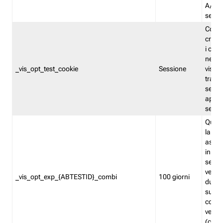
A/B. I
sempr
Cooki
creato
i cook
nel b
_vis_opt_test_cookie
Sessione
visita
tracc
sessi
aperte
sempr
Quest
la var
assegn
in mo
sempr
versi
_vis_opt_exp_{ABTESTID}_combi
100 giorni
durant
succes
corri
versio
(contr