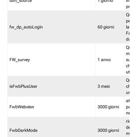
utm_source
1 giorno
indica
proven
Quest
perme
fw_dp_autoLogin
60 giorni
la log
Fastwe
durat
Quest
manti
FW_survey
1 anno
surve
chiuse
utenti
Quest
isFwbPlusUser
3 mesi
che l'
una l
attiva 
FwbWebview
3000 giorni
pagina
nell'
ricor
dell'u
FwbDarkMode
3000 giorni
mode 