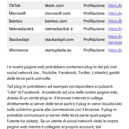
TikTok
tiktok.com
Profilazione
https://www
Microsoft
microsoft.com
Profilazione
https://www
Beintoo
beintoo.com
Profilazione
https://bei
Netmediaclick
netmediaclick.it
Profilazione
https://www
https://ww
Stackadapt
stackadapt.com
Profilazione
services-pri
Xformance
startupitalia.eu
Profilazione
https://start
Le nostre pagine web potrebbero contenere plug-in dei più noti
social network (es., Youtube, Facebook, Twitter, Linkedin) gestiti
dalle terze parti coinvolte.
Tali plug-in potrebbero ad esempio corrispondere ai pulsanti
"Like" di Facebook. Accedendo ad una delle nostre pagine web,
dotata di un simile plug-in, il browser Internet si collega
direttamente ai server delle terze parti e il plug-in viene visualizzato
sullo schermo grazie alla connessione con il browser. Il plug-in
potrebbe comunicare ai server delle terze parte quali pagine
l'utente ha visitato. Se un utente di social network visita le nostre
pagine web mentre è collegato al proprio account, tali