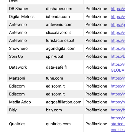
DEM
DB Shaper
dbshaper.com
Profilazione
https://www
Digital Metrics
iubenda.com
Profilazione
https://www
Antevenio
antevenio.com
Profilazione
https://pmp.
Antevenio
cliccalavoro.it
Profilazione
https://www
Antevenio
turistacurioso.it
Profilazione
https://www.
Showhero
agondigital.com
Profilazione
https://agon
Spin Up
spin-up.it
Profilazione
https://blog
https://ww
Datawork
data-safe.fr
Profilazione
GLOBAL-LT
Manzoni
tune.com
Profilazione
https://www
Ediscom
ediscom.it
Profilazione
https://www
Ediscom
ediscom.it
Profilazione
https://www
Media Adgo
adgoaffiliation.com
Profilazione
https://med
Bitly
bitly.com
Profilazione
https://bitl
https://www
Qualtrics
qualtrics.com
Profilazione
started-wi
cookies/