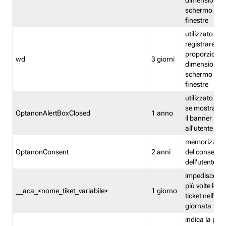
dimensioni de
schermo e de
finestre
utilizzato per
registrare le
proporzioni e
wd
3 giorni
dimensioni de
schermo e de
finestre
utilizzato pe
se mostrare
OptanonAlertBoxClosed
1 anno
il banner pri
all'utente
memorizza lo
OptanonConsent
2 anni
del consenso
dell'utente
impedisce di 
più volte lo s
__aca_<nome_tiket_variabile>
1 giorno
ticket nell'ar
giornata
indica la pre