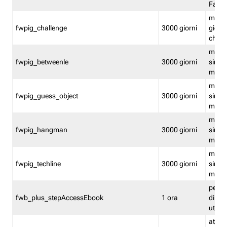
Fastw
mantie
fwpig_challenge
3000 giorni
giochi
chall
mantie
fwpig_betweenle
3000 giorni
singol
modal
mantie
fwpig_guess_object
3000 giorni
singol
modal
mantie
fwpig_hangman
3000 giorni
singol
modal
mantie
fwpig_techline
3000 giorni
singol
modal
perme
fwb_plus_stepAccessEbook
1 ora
di un 
utenti
attiva 