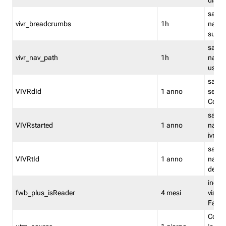
dismi
salva
vivr_breadcrumbs
1h
navig
su vis
salva 
vivr_nav_path
1h
navig
usato
salva 
VIVRdId
1 anno
sessio
Conv
salva 
VIVRstarted
1 anno
navig
ivr ini
salva 
VIVRtId
1 anno
naviga
del cl
indica
fwb_plus_isReader
4 mesi
visual
Fastw
Cooki