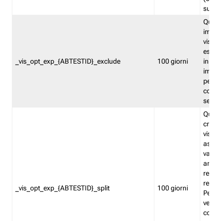
succes
Quest
impos
visita
esclu
_vis_opt_exp_{ABTESTID}_exclude
100 giorni
in bas
impos
percen
coinvo
sempr
Quest
creat
visita
asseg
varia
ancor
reind
relati
_vis_opt_exp_{ABTESTID}_split
100 giorni
Perme
verifi
corri