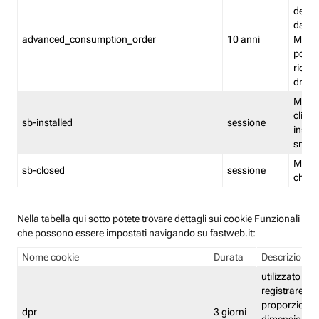
delle 
dash
advanced_consumption_order
10 anni
Monit
posso
riord
drag
Memor
clicca
sb-installed
sessione
instal
smar
Memor
sb-closed
sessione
chius
Nella tabella qui sotto potete trovare dettagli sui cookie Funzionali
che possono essere impostati navigando su fastweb.it:
Nome cookie
Durata
Descrizione
utilizzato per
registrare le
proporzioni e
dpr
3 giorni