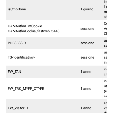
imped
l'inse
isCmbDone
1 giorno
multi
shp
Cooki
OAMAuthnHintCookie
sessione
Auten
OAMAuthnCookie_fastweb.it:443
Clien
usata
PHPSESSID
sessione
sessi
usata
TS<identificativo>
sessione
sessi
inform
indica
FW_TAN
1 anno
clien
indica
utent
FW_TRK_MYFP_CTYPE
1 anno
(resid
iva/i
Usato 
FW_VisitorID
1 anno
visitat