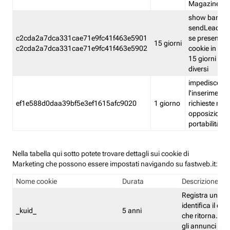
Magazine
show banner
sendLead A
c2cda2a7dca331cae71e9fc41f463e5901
se presenti e
15 giorni
c2cda2a7dca331cae71e9fc41f463e5902
cookie in un 
15 giorni e in
diversi
impedisce
l'inserimento 
ef1e588d0daa39bf5e3ef1615afc9020
1 giorno
richieste mult
opposizione
portabilità g
Nella tabella qui sotto potete trovare dettagli sui cookie di
Marketing che possono essere impostati navigando su fastweb.it:
Nome cookie
Durata
Descrizione
Registra un ID 
identifica il dis
_kuid_
5 anni
che ritorna. L'I
gli annunci mira