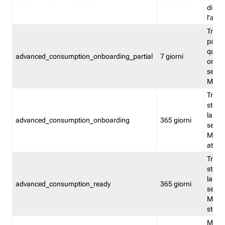
direct
l'attr
Tracc
parzia
quest
advanced_consumption_onboarding_partial
7 giorni
onbord
serviz
Moni
Tracci
stata 
la not
advanced_consumption_onboarding
365 giorni
serviz
Monit
attiva
Tracci
stata 
la not
advanced_consumption_ready
365 giorni
serviz
Monit
stato 
Memor