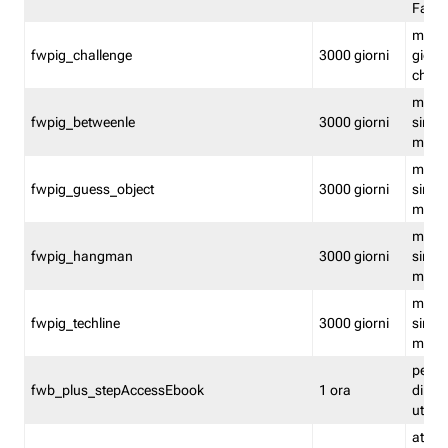
Fastw
mantie
fwpig_challenge
3000 giorni
giochi
chall
mantie
fwpig_betweenle
3000 giorni
singol
modal
mantie
fwpig_guess_object
3000 giorni
singol
modal
mantie
fwpig_hangman
3000 giorni
singol
modal
mantie
fwpig_techline
3000 giorni
singol
modal
perme
fwb_plus_stepAccessEbook
1 ora
di un 
utenti
attiva 