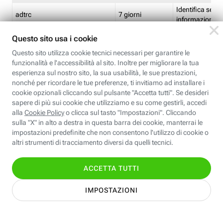
Identifica se so
adtrc
7 giorni
informazioni s
Limite di freq
CFFC<TagID>
7 giorni
composto
Identifica se c'
ricontrollare l'
CM
1 giorno
corrispondenti 
(impostata da 
Identifica se c'
ricontrollare l'
CM14
14 giorni
corrispondenti 
(impostata da 
Identifica l'app
CT<TrackingSetupID>
1 ora
clic per i pixel d
pagine dell'ins
Identifica la quo
EBFC<BannerID>
7 giorni
banner espandi
Identifica la qu
EBFCD<BannerID>
7 giorni
per il banner e