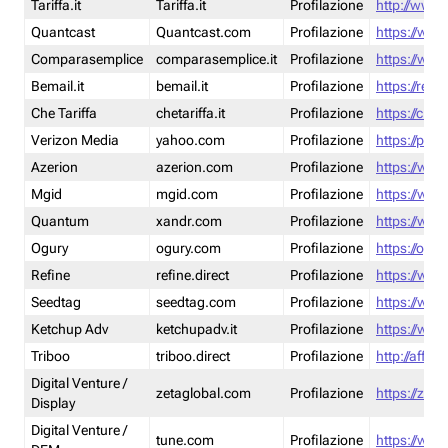
Tariffa.it
Tariffa.it
Profilazione
http://www.t
Quantcast
Quantcast.com
Profilazione
https://www
Comparasemplice
comparasemplice.it
Profilazione
https://www
Bemail.it
bemail.it
Profilazione
https://reta
Che Tariffa
chetariffa.it
Profilazione
https://chet
Verizon Media
yahoo.com
Profilazione
https://pol
Azerion
azerion.com
Profilazione
https://www
Mgid
mgid.com
Profilazione
https://www
Quantum
xandr.com
Profilazione
https://www
Ogury
ogury.com
Profilazione
https://ogur
Refine
refine.direct
Profilazione
https://www.
Seedtag
seedtag.com
Profilazione
https://www
Ketchup Adv
ketchupadv.it
Profilazione
https://www
Triboo
triboo.direct
Profilazione
http://affili
Digital Venture /
zetaglobal.com
Profilazione
https://zeta
Display
Digital Venture /
tune.com
Profilazione
https://www