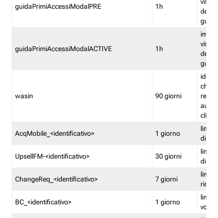
visual
guidaPrimiAccessiModalPRE
1h
della
guida 
imped
visual
guidaPrimiAccessiModalACTIVE
1h
della
guida 
identi
che si
wasin
90 giorni
rete f
autent
clienti
limita
AcqMobile_<identificativo>
1 giorno
di ac
limita
UpsellFM-<identificativo>
30 giorni
di ups
limita
ChangeReq_<identificativo>
7 giorni
ricon
limita
BC_<identificativo>
1 giorno
vouch