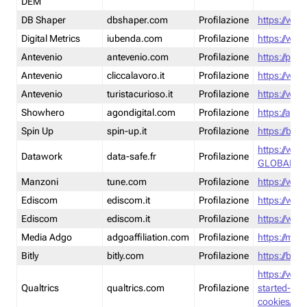
DEM
DB Shaper
dbshaper.com
Profilazione
https://www
Digital Metrics
iubenda.com
Profilazione
https://www
Antevenio
antevenio.com
Profilazione
https://pmp.
Antevenio
cliccalavoro.it
Profilazione
https://www
Antevenio
turistacurioso.it
Profilazione
https://www.
Showhero
agondigital.com
Profilazione
https://agon
Spin Up
spin-up.it
Profilazione
https://blog
https://ww
Datawork
data-safe.fr
Profilazione
GLOBAL-LT
Manzoni
tune.com
Profilazione
https://www
Ediscom
ediscom.it
Profilazione
https://www
Ediscom
ediscom.it
Profilazione
https://www
Media Adgo
adgoaffiliation.com
Profilazione
https://med
Bitly
bitly.com
Profilazione
https://bitl
https://www
Qualtrics
qualtrics.com
Profilazione
started-wi
cookies/