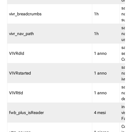
dismi
salva
vivr_breadcrumbs
1h
navig
su vis
salva 
vivr_nav_path
1h
navig
usato
salva 
VIVRdId
1 anno
sessio
Conv
salva 
VIVRstarted
1 anno
navig
ivr ini
salva 
VIVRtId
1 anno
naviga
del cl
indica
fwb_plus_isReader
4 mesi
visual
Fastw
Cooki