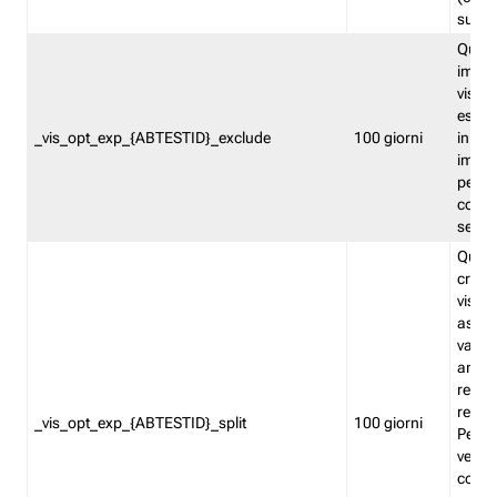
succes
Quest
impos
visita
esclu
_vis_opt_exp_{ABTESTID}_exclude
100 giorni
in bas
impos
percen
coinvo
sempr
Quest
creat
visita
asseg
varia
ancor
reind
relati
_vis_opt_exp_{ABTESTID}_split
100 giorni
Perme
verifi
corri