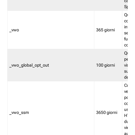
caso 
Split
Quest
conten
infor
_vwo
365 giorni
servi
futuro,
cooki
Quest
persi
_vwo_global_opt_out
100 giorni
visita
su tut
deter
Cookie
verif
possa
cookie
usano 
_vwo_ssm
3650 giorni
HTTP.
durat
viene 
autom