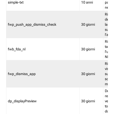
simple-txt
10 anni
pagina
nell'
Ricord
dell'u
fwp_push_app_dismiss_check
30 giorni
la po
sugge
l'audi
Riport
tacci
fwb_fda_nl
30 giorni
l'uten
NL
Ricor
visto 
fwp_dismiss_app
30 giorni
sugge
scari
mobil
Durant
regis
dp_displayPreview
30 giorni
verica
torna
dopo v