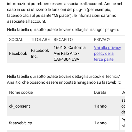
informazioni potrebbero essere associate all'account. Anche nel
caso in cui si utilizzino le funzioni del plug-in (per esempio,
facendo clic sul pulsante "Mi piace"), le informazioni saranno
associate all'account.
Nella tabella qui sotto potete trovare dettagli sui singoli plug-in:
SOCIAL
TITOLARE
RECAPITO
PRIVACY
1601 S. California
Vai alla privacy
Facebook
Facebook
Ave Palo Alto -
policy della
Inc.
CA94304 USA
terza parte
Nella tabella qui sotto potete trovare dettagli sui cookie Tecnici /
Analitici che possono essere impostati navigando su fastweb.it:
Nome cookie
Durata
Descr
salva i
ck_consent
1 anno
conse
dei c
Persi
fastwebit_cp
1 anno
bilanc