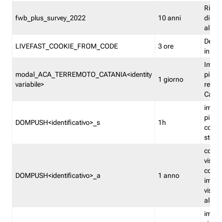
Ricor
fwb_plus_survey_2022
10 anni
di su
all'ut
Dedupl
LIVEFAST_COOKIE_FROM_CODE
3 ore
in Fa
Imped
modal_ACA_TERREMOTO_CATANIA<identity
più vo
1 giorno
variabile>
relati
Catan
imped
più p
DOMPUSH<identificativo>_s
1h
comme
stess
conta
visua
comme
DOMPUSH<identificativo>_a
1 anno
imped
visua
all'in
imped