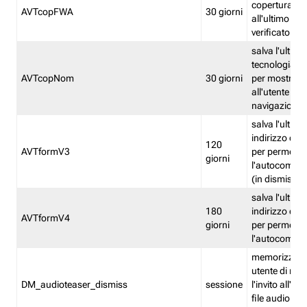
copertura fw
AVTcopFWA
30 giorni
all'ultimo ind
verificato
salva l'ultima
tecnologia ve
AVTcopNom
30 giorni
per mostrarl
all'utente dur
navigazione
salva l'ultimo
indirizzo di 
120
AVTformV3
per permette
giorni
l'autocompl
(in dismissio
salva l'ultimo
180
indirizzo di 
AVTformV4
giorni
per permette
l'autocompl
memorizza la
utente di non
DM_audioteaser_dismiss
sessione
l'invito all'as
file audio del 