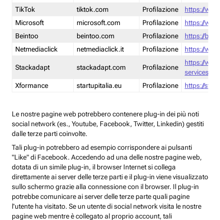
TikTok
tiktok.com
Profilazione
https://www
Microsoft
microsoft.com
Profilazione
https://www
Beintoo
beintoo.com
Profilazione
https://bei
Netmediaclick
netmediaclick.it
Profilazione
https://www
https://ww
Stackadapt
stackadapt.com
Profilazione
services-pri
Xformance
startupitalia.eu
Profilazione
https://start
Le nostre pagine web potrebbero contenere plug-in dei più noti
social network (es., Youtube, Facebook, Twitter, Linkedin) gestiti
dalle terze parti coinvolte.
Tali plug-in potrebbero ad esempio corrispondere ai pulsanti
"Like" di Facebook. Accedendo ad una delle nostre pagine web,
dotata di un simile plug-in, il browser Internet si collega
direttamente ai server delle terze parti e il plug-in viene visualizzato
sullo schermo grazie alla connessione con il browser. Il plug-in
potrebbe comunicare ai server delle terze parte quali pagine
l'utente ha visitato. Se un utente di social network visita le nostre
pagine web mentre è collegato al proprio account, tali