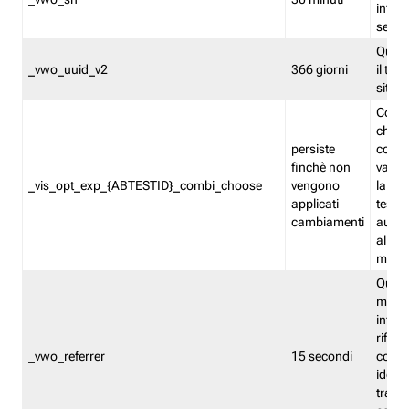
inform
sessi
Quest
_vwo_uuid_v2
366 giorni
il tra
sito 
Cooki
che m
persiste
combi
finchè non
varian
_vis_opt_exp_{ABTESTID}_combi_choose
vengono
la co
applicati
test. 
cambiamenti
autom
all'ap
modif
Quest
memor
infor
riferi
_vwo_referrer
15 secondi
conse
identi
traffi