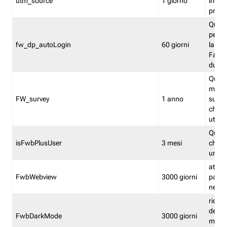
utm_source
1 giorno
indica
proven
Quest
perme
fw_dp_autoLogin
60 giorni
la log
Fastwe
durat
Quest
manti
FW_survey
1 anno
surve
chiuse
utenti
Quest
isFwbPlusUser
3 mesi
che l'
una l
attiva 
FwbWebview
3000 giorni
pagina
nell'
ricor
dell'u
FwbDarkMode
3000 giorni
mode 