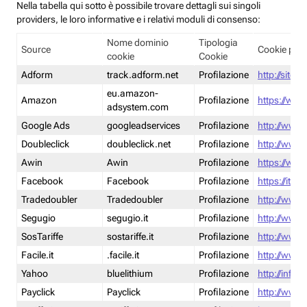
Nella tabella qui sotto è possibile trovare dettagli sui singoli
providers, le loro informative e i relativi moduli di consenso:
Nome dominio
Tipologia
Source
Cookie poli
cookie
Cookie
Adform
track.adform.net
Profilazione
http://site.
eu.amazon-
Amazon
Profilazione
https://www
adsystem.com
Google Ads
googleadservices
Profilazione
http://www.
Doubleclick
doubleclick.net
Profilazione
http://www.
Awin
Awin
Profilazione
https://www
Facebook
Facebook
Profilazione
https://it-
Tradedoubler
Tradedoubler
Profilazione
http://www.
Segugio
segugio.it
Profilazione
http://www.
SosTariffe
sostariffe.it
Profilazione
http://www.s
Facile.it
.facile.it
Profilazione
http://www.f
Yahoo
bluelithium
Profilazione
http://info.
Payclick
Payclick
Profilazione
http://www.p