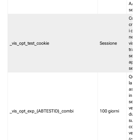
A/B. I
sempr
Cooki
creato
i cook
nel b
_vis_opt_test_cookie
Sessione
visita
tracc
sessi
aperte
sempr
Quest
la var
assegn
in mo
sempr
versi
_vis_opt_exp_{ABTESTID}_combi
100 giorni
durant
succes
corri
versio
(contr