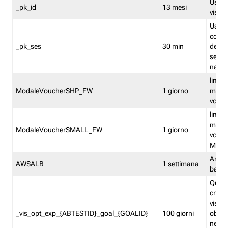
Usato 
_pk_id
13 mesi
visitat
Usato 
comp
_pk_ses
30 min
dell’u
sessi
navig
limita
ModaleVoucherSHP_FW
1 giorno
multi
vouche
limita
multi
ModaleVoucherSMALL_FW
1 giorno
vouch
Medie
Amaz
AWSALB
1 settimana
balan
Quest
creat
visit
_vis_opt_exp_{ABTESTID}_goal_{GOALID}
100 giorni
obiett
nel co