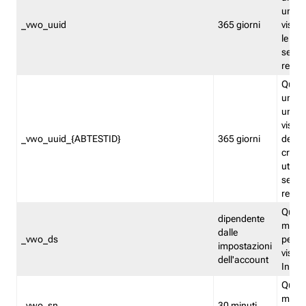
univo
_vwo_uuid
365 giorni
visita
le fun
segme
repor
Quest
un ide
univo
visita
_vwo_uuid_{ABTESTID}
365 giorni
del t
cross
utiliz
segme
repor
Quest
dipendente
memor
dalle
_vwo_ds
persis
impostazioni
visit
dell'account
Insig
Quest
memo
_vwo_sn
30 minuti