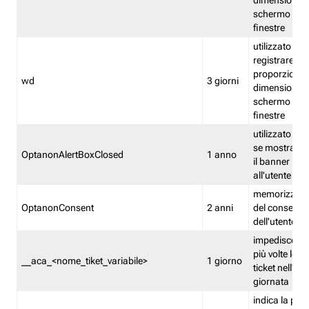
dimensioni de
schermo e de
finestre
utilizzato per
registrare le
proporzioni e
wd
3 giorni
dimensioni de
schermo e de
finestre
utilizzato pe
se mostrare
OptanonAlertBoxClosed
1 anno
il banner pri
all'utente
memorizza lo
OptanonConsent
2 anni
del consenso
dell'utente
impedisce di 
più volte lo s
__aca_<nome_tiket_variabile>
1 giorno
ticket nell'ar
giornata
indica la pre