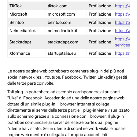
TikTok
tiktok.com
Profilazione
https://www
Microsoft
microsoft.com
Profilazione
https://www
Beintoo
beintoo.com
Profilazione
https://bei
Netmediaclick
netmediaclick.it
Profilazione
https://www
https://ww
Stackadapt
stackadapt.com
Profilazione
services-pri
Xformance
startupitalia.eu
Profilazione
https://start
Le nostre pagine web potrebbero contenere plug-in dei più noti
social network (es., Youtube, Facebook, Twitter, Linkedin) gestiti
dalle terze parti coinvolte.
Tali plug-in potrebbero ad esempio corrispondere ai pulsanti
"Like" di Facebook. Accedendo ad una delle nostre pagine web,
dotata di un simile plug-in, il browser Internet si collega
direttamente ai server delle terze parti e il plug-in viene visualizzato
sullo schermo grazie alla connessione con il browser. Il plug-in
potrebbe comunicare ai server delle terze parte quali pagine
l'utente ha visitato. Se un utente di social network visita le nostre
pagine web mentre è collegato al proprio account, tali