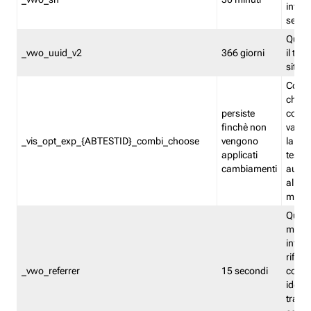
inform
sessi
Quest
_vwo_uuid_v2
366 giorni
il tra
sito 
Cooki
che m
persiste
combi
finchè non
varian
_vis_opt_exp_{ABTESTID}_combi_choose
vengono
la co
applicati
test. 
cambiamenti
autom
all'ap
modif
Quest
memor
infor
riferi
_vwo_referrer
15 secondi
conse
identi
traffi