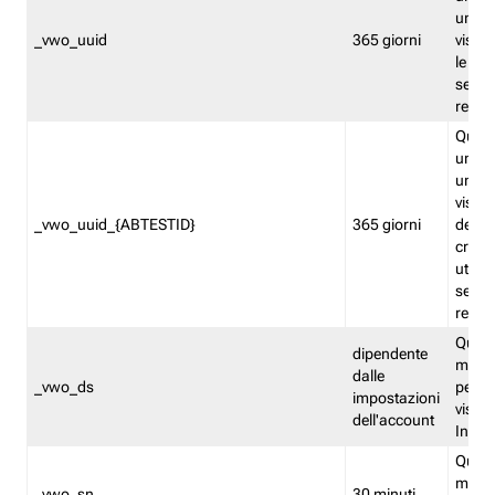
univo
_vwo_uuid
365 giorni
visita
le fun
segme
repor
Quest
un ide
univo
visita
_vwo_uuid_{ABTESTID}
365 giorni
del t
cross
utiliz
segme
repor
Quest
dipendente
memor
dalle
_vwo_ds
persis
impostazioni
visit
dell'account
Insig
Quest
memo
_vwo_sn
30 minuti