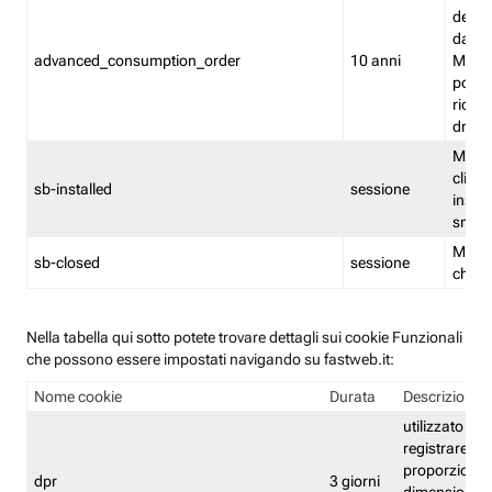
delle 
dash
advanced_consumption_order
10 anni
Monit
posso
riord
drag
Memor
clicca
sb-installed
sessione
instal
smar
Memor
sb-closed
sessione
chius
Nella tabella qui sotto potete trovare dettagli sui cookie Funzionali
che possono essere impostati navigando su fastweb.it:
Nome cookie
Durata
Descrizione
utilizzato per
registrare le
proporzioni e
dpr
3 giorni