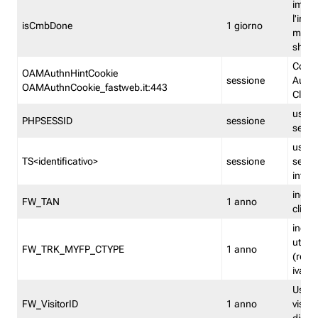
imped
l'inse
isCmbDone
1 giorno
multi
shp
Cooki
OAMAuthnHintCookie
sessione
Auten
OAMAuthnCookie_fastweb.it:443
Clien
usata
PHPSESSID
sessione
sessi
usata
TS<identificativo>
sessione
sessi
inform
indica
FW_TAN
1 anno
clien
indica
utent
FW_TRK_MYFP_CTYPE
1 anno
(resid
iva/i
Usato 
FW_VisitorID
1 anno
visitat