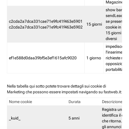
Magazine
show banner
sendLead A
c2cda2a7dca331cae71e9fc41f463e5901
se presenti e
15 giorni
c2cda2a7dca331cae71e9fc41f463e5902
cookie in un 
15 giorni e in
diversi
impedisce
l'inserimento 
ef1e588d0daa39bf5e3ef1615afc9020
1 giorno
richieste mult
opposizione
portabilità g
Nella tabella qui sotto potete trovare dettagli sui cookie di
Marketing che possono essere impostati navigando su fastweb.it:
Nome cookie
Durata
Descrizione
Registra un ID 
identifica il dis
_kuid_
5 anni
che ritorna. L'I
gli annunci mira