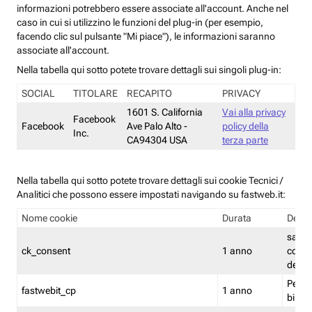
informazioni potrebbero essere associate all'account. Anche nel
caso in cui si utilizzino le funzioni del plug-in (per esempio,
facendo clic sul pulsante "Mi piace"), le informazioni saranno
associate all'account.
Nella tabella qui sotto potete trovare dettagli sui singoli plug-in:
SOCIAL
TITOLARE
RECAPITO
PRIVACY
1601 S. California
Vai alla privacy
Facebook
Facebook
Ave Palo Alto -
policy della
Inc.
CA94304 USA
terza parte
Nella tabella qui sotto potete trovare dettagli sui cookie Tecnici /
Analitici che possono essere impostati navigando su fastweb.it:
Nome cookie
Durata
Descr
salva i
ck_consent
1 anno
conse
dei c
Persi
fastwebit_cp
1 anno
bilanc