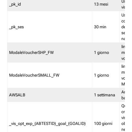
Usato 
_pk_id
13 mesi
visitat
Usato 
comp
_pk_ses
30 min
dell’u
sessi
navig
limita
ModaleVoucherSHP_FW
1 giorno
multi
vouche
limita
multi
ModaleVoucherSMALL_FW
1 giorno
vouch
Medie
Amaz
AWSALB
1 settimana
balan
Quest
creat
visit
_vis_opt_exp_{ABTESTID}_goal_{GOALID}
100 giorni
obiett
nel co