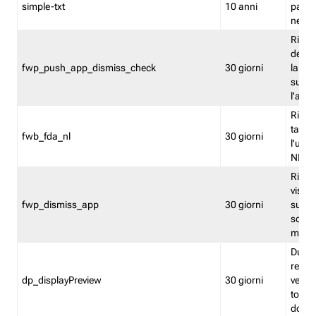
simple-txt
10 anni
pagina
nell'
Ricord
dell'u
fwp_push_app_dismiss_check
30 giorni
la po
sugge
l'audi
Riport
tacci
fwb_fda_nl
30 giorni
l'uten
NL
Ricor
visto 
fwp_dismiss_app
30 giorni
sugge
scari
mobil
Durant
regis
dp_displayPreview
30 giorni
verica
torna
dopo v