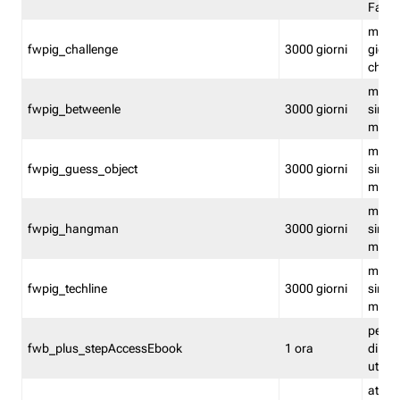
Fastw
mantie
fwpig_challenge
3000 giorni
giochi
chall
mantie
fwpig_betweenle
3000 giorni
singol
modal
mantie
fwpig_guess_object
3000 giorni
singol
modal
mantie
fwpig_hangman
3000 giorni
singol
modal
mantie
fwpig_techline
3000 giorni
singol
modal
perme
fwb_plus_stepAccessEbook
1 ora
di un 
utenti
attiva 