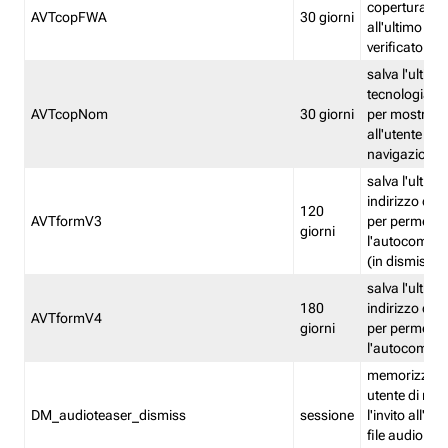
copertura fw
AVTcopFWA
30 giorni
all'ultimo ind
verificato
salva l'ultima
tecnologia ve
AVTcopNom
30 giorni
per mostrarl
all'utente dur
navigazione
salva l'ultimo
indirizzo di 
120
AVTformV3
per permette
giorni
l'autocompl
(in dismissio
salva l'ultimo
180
indirizzo di 
AVTformV4
giorni
per permette
l'autocompl
memorizza la
utente di non
DM_audioteaser_dismiss
sessione
l'invito all'as
file audio del 