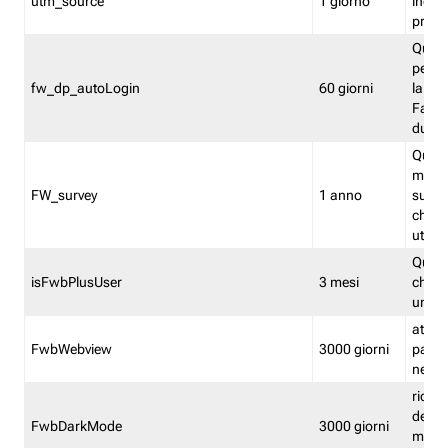
utm_source
1 giorno
indica
proven
Quest
perme
fw_dp_autoLogin
60 giorni
la log
Fastwe
durat
Quest
manti
FW_survey
1 anno
surve
chiuse
utenti
Quest
isFwbPlusUser
3 mesi
che l'
una l
attiva 
FwbWebview
3000 giorni
pagina
nell'
ricor
dell'u
FwbDarkMode
3000 giorni
mode 