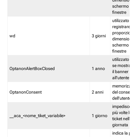
dimensioni de
schermo e de
finestre
utilizzato per
registrare le
proporzioni e
wd
3 giorni
dimensioni de
schermo e de
finestre
utilizzato pe
se mostrare
OptanonAlertBoxClosed
1 anno
il banner pri
all'utente
memorizza lo
OptanonConsent
2 anni
del consenso
dell'utente
impedisce di 
più volte lo s
__aca_<nome_tiket_variabile>
1 giorno
ticket nell'ar
giornata
indica la pre