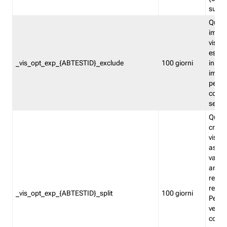
succes
Quest
impos
visita
esclu
_vis_opt_exp_{ABTESTID}_exclude
100 giorni
in bas
impos
percen
coinvo
sempr
Quest
creat
visita
asseg
varia
ancor
reind
relati
_vis_opt_exp_{ABTESTID}_split
100 giorni
Perme
verifi
corri