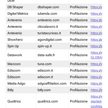
DEM
DB Shaper
dbshaper.com
Profilazione
https://www
Digital Metrics
iubenda.com
Profilazione
https://www
Antevenio
antevenio.com
Profilazione
https://pmp.
Antevenio
cliccalavoro.it
Profilazione
https://www
Antevenio
turistacurioso.it
Profilazione
https://www.
Showhero
agondigital.com
Profilazione
https://agon
Spin Up
spin-up.it
Profilazione
https://blog
https://ww
Datawork
data-safe.fr
Profilazione
GLOBAL-LT
Manzoni
tune.com
Profilazione
https://www
Ediscom
ediscom.it
Profilazione
https://www
Ediscom
ediscom.it
Profilazione
https://www
Media Adgo
adgoaffiliation.com
Profilazione
https://med
Bitly
bitly.com
Profilazione
https://bitl
https://www
Qualtrics
qualtrics.com
Profilazione
started-wi
cookies/