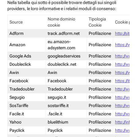
Nella tabella qui sotto è possibile trovare dettagli sui singoli
providers, le loro informative e i relativi moduli di consenso:
Nome dominio
Tipologia
Source
Cookie poli
cookie
Cookie
Adform
track.adform.net
Profilazione
http://site.
eu.amazon-
Amazon
Profilazione
https://www
adsystem.com
Google Ads
googleadservices
Profilazione
http://www.
Doubleclick
doubleclick.net
Profilazione
http://www.
Awin
Awin
Profilazione
https://www
Facebook
Facebook
Profilazione
https://it-
Tradedoubler
Tradedoubler
Profilazione
http://www.
Segugio
segugio.it
Profilazione
http://www.
SosTariffe
sostariffe.it
Profilazione
http://www.s
Facile.it
.facile.it
Profilazione
http://www.f
Yahoo
bluelithium
Profilazione
http://info.
Payclick
Payclick
Profilazione
http://www.p