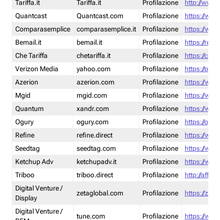
Tariffa.it
Tariffa.it
Profilazione
http://www.t
Quantcast
Quantcast.com
Profilazione
https://www
Comparasemplice
comparasemplice.it
Profilazione
https://www
Bemail.it
bemail.it
Profilazione
https://reta
Che Tariffa
chetariffa.it
Profilazione
https://chet
Verizon Media
yahoo.com
Profilazione
https://pol
Azerion
azerion.com
Profilazione
https://www
Mgid
mgid.com
Profilazione
https://www
Quantum
xandr.com
Profilazione
https://www
Ogury
ogury.com
Profilazione
https://ogur
Refine
refine.direct
Profilazione
https://www.
Seedtag
seedtag.com
Profilazione
https://www
Ketchup Adv
ketchupadv.it
Profilazione
https://www
Triboo
triboo.direct
Profilazione
http://affili
Digital Venture /
zetaglobal.com
Profilazione
https://zeta
Display
Digital Venture /
tune.com
Profilazione
https://www