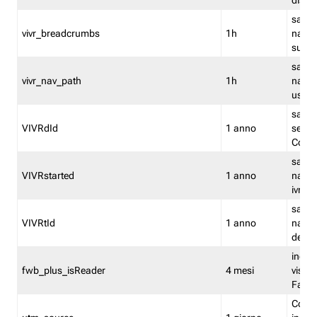
dismi
salva
vivr_breadcrumbs
1h
navig
su vis
salva 
vivr_nav_path
1h
navig
usato
salva 
VIVRdId
1 anno
sessio
Conv
salva 
VIVRstarted
1 anno
navig
ivr ini
salva 
VIVRtId
1 anno
naviga
del cl
indica
fwb_plus_isReader
4 mesi
visual
Fastw
Cooki