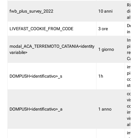
Ricor
fwb_plus_survey_2022
10 anni
di su
all'ut
Dedupl
LIVEFAST_COOKIE_FROM_CODE
3 ore
in Fa
Imped
modal_ACA_TERREMOTO_CATANIA<identity
più vo
1 giorno
variabile>
relati
Catan
imped
più p
DOMPUSH<identificativo>_s
1h
comme
stess
conta
visua
comme
DOMPUSH<identificativo>_a
1 anno
imped
visua
all'in
imped