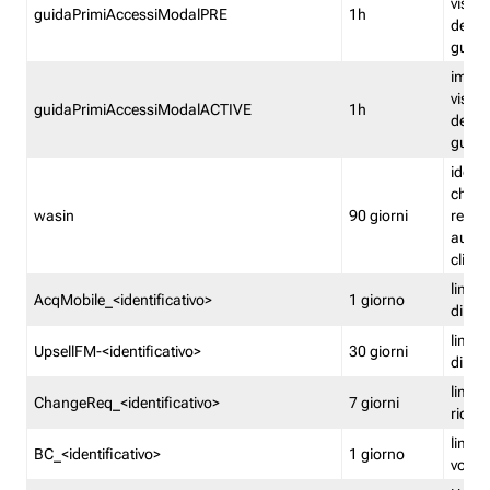
visual
guidaPrimiAccessiModalPRE
1h
della
guida 
imped
visual
guidaPrimiAccessiModalACTIVE
1h
della
guida 
identi
che si
wasin
90 giorni
rete f
autent
clienti
limita
AcqMobile_<identificativo>
1 giorno
di ac
limita
UpsellFM-<identificativo>
30 giorni
di ups
limita
ChangeReq_<identificativo>
7 giorni
ricon
limita
BC_<identificativo>
1 giorno
vouch