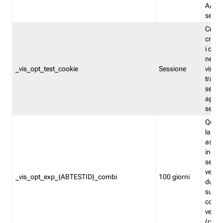
A/B. I
sempr
Cooki
creato
i cook
nel b
_vis_opt_test_cookie
Sessione
visita
tracc
sessi
aperte
sempr
Quest
la var
assegn
in mo
sempr
versi
_vis_opt_exp_{ABTESTID}_combi
100 giorni
durant
succes
corri
versio
(contr