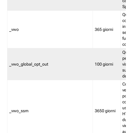
caso 
Split
Quest
conten
infor
_vwo
365 giorni
servi
futuro,
cooki
Quest
persi
_vwo_global_opt_out
100 giorni
visita
su tut
deter
Cookie
verif
possa
cookie
usano 
_vwo_ssm
3650 giorni
HTTP.
durat
viene 
autom