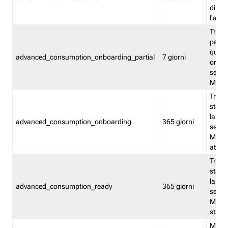
direct
l'attr
Tracc
parzia
quest
advanced_consumption_onboarding_partial
7 giorni
onbord
serviz
Moni
Tracci
stata 
la not
advanced_consumption_onboarding
365 giorni
serviz
Monit
attiva
Tracci
stata 
la not
advanced_consumption_ready
365 giorni
serviz
Monit
stato 
Memor