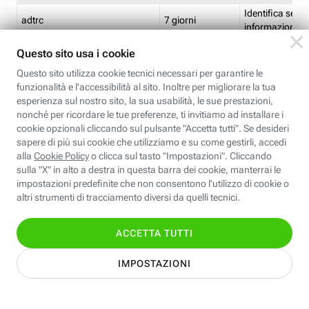
Identifica se so
adtrc
7 giorni
informazioni s
Limite di freq
CFFC<TagID>
7 giorni
composto
Identifica se c'
ricontrollare l'
CM
1 giorno
corrispondenti 
(impostata da 
Identifica se c'
ricontrollare l'
CM14
14 giorni
corrispondenti 
(impostata da 
Identifica l'app
CT<TrackingSetupID>
1 ora
clic per i pixel d
pagine dell'ins
Identifica la quo
EBFC<BannerID>
7 giorni
banner espandi
Identifica la qu
EBFCD<BannerID>
7 giorni
per il banner e