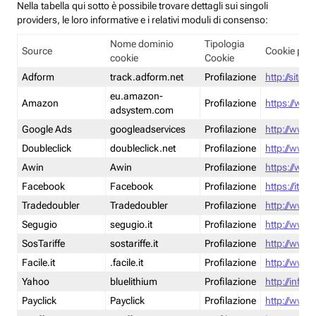
Nella tabella qui sotto è possibile trovare dettagli sui singoli
providers, le loro informative e i relativi moduli di consenso:
Nome dominio
Tipologia
Source
Cookie poli
cookie
Cookie
Adform
track.adform.net
Profilazione
http://site.
eu.amazon-
Amazon
Profilazione
https://www
adsystem.com
Google Ads
googleadservices
Profilazione
http://www.
Doubleclick
doubleclick.net
Profilazione
http://www.
Awin
Awin
Profilazione
https://www
Facebook
Facebook
Profilazione
https://it-
Tradedoubler
Tradedoubler
Profilazione
http://www.
Segugio
segugio.it
Profilazione
http://www.
SosTariffe
sostariffe.it
Profilazione
http://www.s
Facile.it
.facile.it
Profilazione
http://www.f
Yahoo
bluelithium
Profilazione
http://info.
Payclick
Payclick
Profilazione
http://www.p