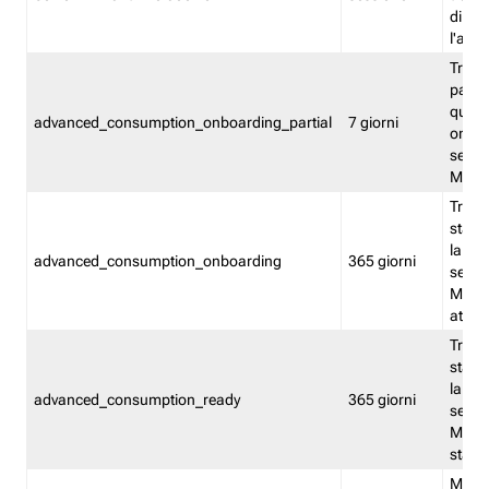
direct
l'attr
Tracc
parzia
quest
advanced_consumption_onboarding_partial
7 giorni
onbord
serviz
Moni
Tracci
stata 
la not
advanced_consumption_onboarding
365 giorni
serviz
Monit
attiva
Tracci
stata 
la not
advanced_consumption_ready
365 giorni
serviz
Monit
stato 
Memor