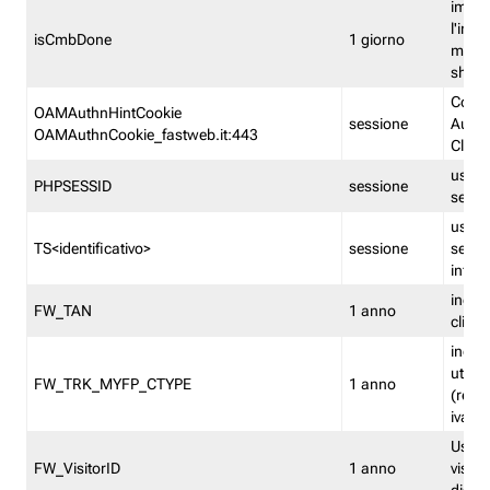
imped
l'inse
isCmbDone
1 giorno
multi
shp
Cooki
OAMAuthnHintCookie
sessione
Auten
OAMAuthnCookie_fastweb.it:443
Clien
usata
PHPSESSID
sessione
sessi
usata
TS<identificativo>
sessione
sessi
inform
indica
FW_TAN
1 anno
clien
indica
utent
FW_TRK_MYFP_CTYPE
1 anno
(resid
iva/i
Usato 
FW_VisitorID
1 anno
visitat