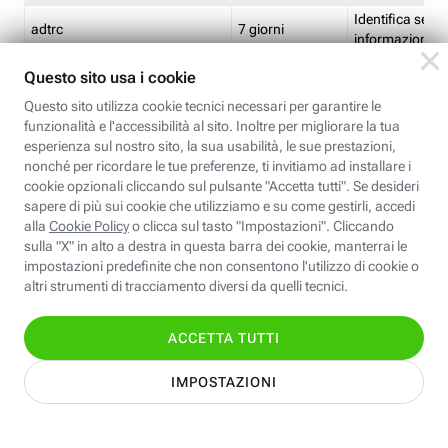
Identifica se so
adtrc
7 giorni
informazioni s
Limite di freq
CFFC<TagID>
7 giorni
composto
Identifica se c'
ricontrollare l'
CM
1 giorno
corrispondenti 
(impostata da 
Identifica se c'
ricontrollare l'
CM14
14 giorni
corrispondenti 
(impostata da 
Identifica l'app
CT<TrackingSetupID>
1 ora
clic per i pixel d
pagine dell'ins
Identifica la quo
EBFC<BannerID>
7 giorni
banner espandi
Identifica la qu
EBFCD<BannerID>
7 giorni
per il banner e