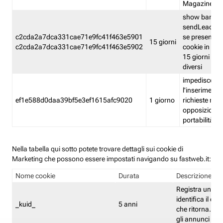
Magazine
show banner
sendLead A
c2cda2a7dca331cae71e9fc41f463e5901
se presenti e
15 giorni
c2cda2a7dca331cae71e9fc41f463e5902
cookie in un 
15 giorni e in
diversi
impedisce
l'inserimento 
ef1e588d0daa39bf5e3ef1615afc9020
1 giorno
richieste mult
opposizione
portabilità g
Nella tabella qui sotto potete trovare dettagli sui cookie di
Marketing che possono essere impostati navigando su fastweb.it:
Nome cookie
Durata
Descrizione
Registra un ID 
identifica il dis
_kuid_
5 anni
che ritorna. L'I
gli annunci mira