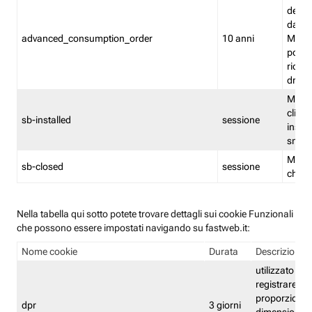
delle 
dash
advanced_consumption_order
10 anni
Monit
posso
riord
drag
Memor
clicca
sb-installed
sessione
instal
smar
Memor
sb-closed
sessione
chius
Nella tabella qui sotto potete trovare dettagli sui cookie Funzionali
che possono essere impostati navigando su fastweb.it:
Nome cookie
Durata
Descrizione
utilizzato per
registrare le
proporzioni e
dpr
3 giorni