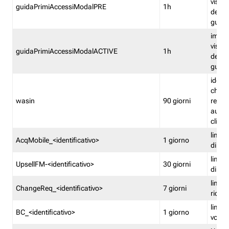
visual
guidaPrimiAccessiModalPRE
1h
della
guida 
imped
visual
guidaPrimiAccessiModalACTIVE
1h
della
guida 
identi
che si
wasin
90 giorni
rete f
autent
clienti
limita
AcqMobile_<identificativo>
1 giorno
di ac
limita
UpsellFM-<identificativo>
30 giorni
di ups
limita
ChangeReq_<identificativo>
7 giorni
ricon
limita
BC_<identificativo>
1 giorno
vouch