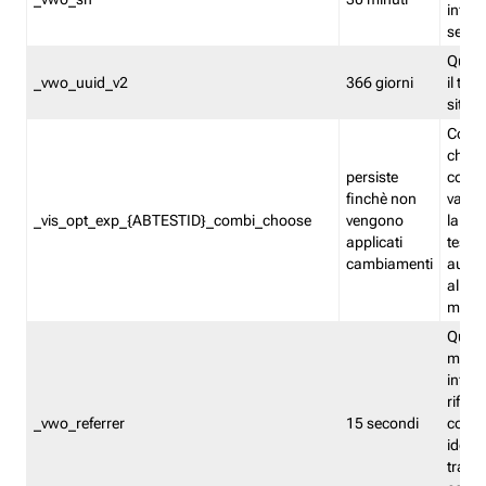
inform
sessi
Quest
_vwo_uuid_v2
366 giorni
il tra
sito 
Cooki
che m
persiste
combi
finchè non
varian
_vis_opt_exp_{ABTESTID}_combi_choose
vengono
la co
applicati
test. 
cambiamenti
autom
all'ap
modif
Quest
memor
infor
riferi
_vwo_referrer
15 secondi
conse
identi
traffi