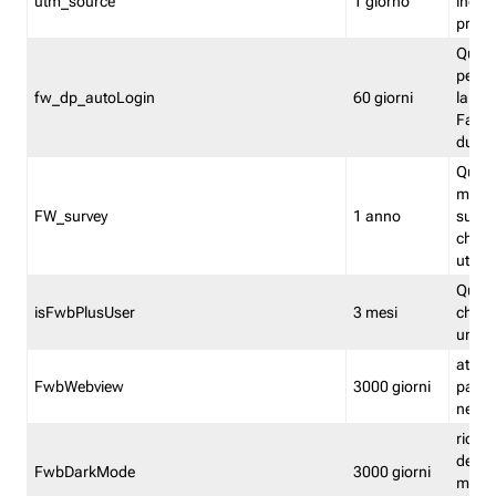
utm_source
1 giorno
indica
proven
Quest
perme
fw_dp_autoLogin
60 giorni
la log
Fastwe
durat
Quest
manti
FW_survey
1 anno
surve
chiuse
utenti
Quest
isFwbPlusUser
3 mesi
che l'
una l
attiva 
FwbWebview
3000 giorni
pagina
nell'
ricor
dell'u
FwbDarkMode
3000 giorni
mode 