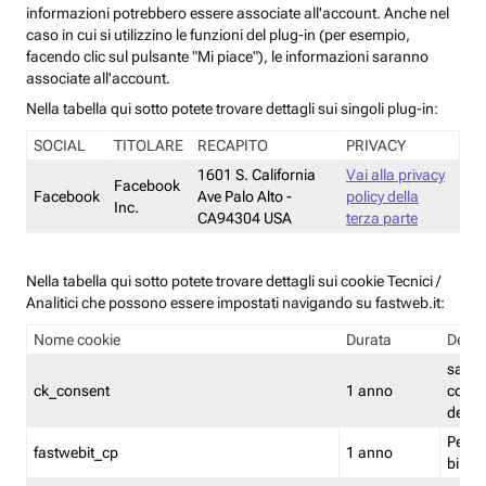
informazioni potrebbero essere associate all'account. Anche nel
caso in cui si utilizzino le funzioni del plug-in (per esempio,
facendo clic sul pulsante "Mi piace"), le informazioni saranno
associate all'account.
Nella tabella qui sotto potete trovare dettagli sui singoli plug-in:
SOCIAL
TITOLARE
RECAPITO
PRIVACY
1601 S. California
Vai alla privacy
Facebook
Facebook
Ave Palo Alto -
policy della
Inc.
CA94304 USA
terza parte
Nella tabella qui sotto potete trovare dettagli sui cookie Tecnici /
Analitici che possono essere impostati navigando su fastweb.it:
Nome cookie
Durata
Descr
salva i
ck_consent
1 anno
conse
dei c
Persi
fastwebit_cp
1 anno
bilanc