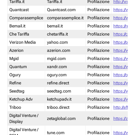
Tariffa.it
Tariffa.it
Profilazione
http://www.t
Quantcast
Quantcast.com
Profilazione
https://www
Comparasemplice
comparasemplice.it
Profilazione
https://www
Bemail.it
bemail.it
Profilazione
https://reta
Che Tariffa
chetariffa.it
Profilazione
https://chet
Verizon Media
yahoo.com
Profilazione
https://pol
Azerion
azerion.com
Profilazione
https://www
Mgid
mgid.com
Profilazione
https://www
Quantum
xandr.com
Profilazione
https://www
Ogury
ogury.com
Profilazione
https://ogur
Refine
refine.direct
Profilazione
https://www.
Seedtag
seedtag.com
Profilazione
https://www
Ketchup Adv
ketchupadv.it
Profilazione
https://www
Triboo
triboo.direct
Profilazione
http://affili
Digital Venture /
zetaglobal.com
Profilazione
https://zeta
Display
Digital Venture /
tune.com
Profilazione
https://www