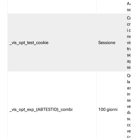
A/B. I
sempr
Cooki
creato
i cook
nel b
_vis_opt_test_cookie
Sessione
visita
tracc
sessi
aperte
sempr
Quest
la var
assegn
in mo
sempr
versi
_vis_opt_exp_{ABTESTID}_combi
100 giorni
durant
succes
corri
versio
(contr