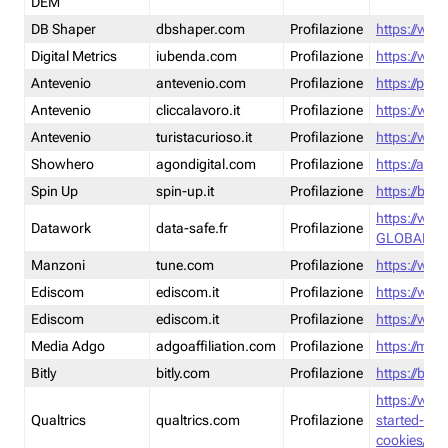
DEM
DB Shaper
dbshaper.com
Profilazione
https://www
Digital Metrics
iubenda.com
Profilazione
https://www
Antevenio
antevenio.com
Profilazione
https://pmp.
Antevenio
cliccalavoro.it
Profilazione
https://www
Antevenio
turistacurioso.it
Profilazione
https://www.
Showhero
agondigital.com
Profilazione
https://agon
Spin Up
spin-up.it
Profilazione
https://blog
https://ww
Datawork
data-safe.fr
Profilazione
GLOBAL-LT
Manzoni
tune.com
Profilazione
https://www
Ediscom
ediscom.it
Profilazione
https://www
Ediscom
ediscom.it
Profilazione
https://www
Media Adgo
adgoaffiliation.com
Profilazione
https://med
Bitly
bitly.com
Profilazione
https://bitl
https://www
Qualtrics
qualtrics.com
Profilazione
started-wi
cookies/