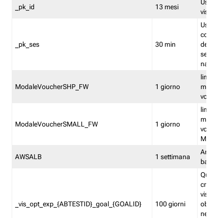
Usato 
_pk_id
13 mesi
visitat
Usato 
comp
_pk_ses
30 min
dell’u
sessi
navig
limita
ModaleVoucherSHP_FW
1 giorno
multi
vouche
limita
multi
ModaleVoucherSMALL_FW
1 giorno
vouch
Medie
Amaz
AWSALB
1 settimana
balan
Quest
creat
visit
_vis_opt_exp_{ABTESTID}_goal_{GOALID}
100 giorni
obiett
nel co