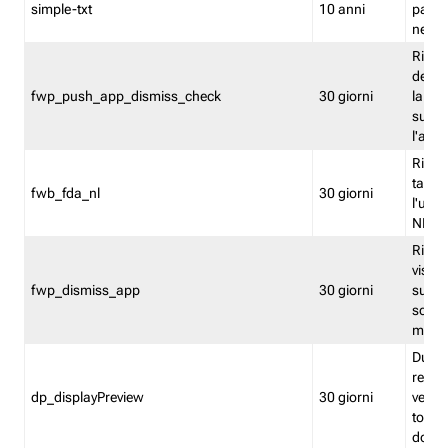
simple-txt
10 anni
pagina
nell'
Ricord
dell'u
fwp_push_app_dismiss_check
30 giorni
la po
sugge
l'audi
Riport
tacci
fwb_fda_nl
30 giorni
l'uten
NL
Ricor
visto 
fwp_dismiss_app
30 giorni
sugge
scari
mobil
Durant
regis
dp_displayPreview
30 giorni
verica
torna
dopo v