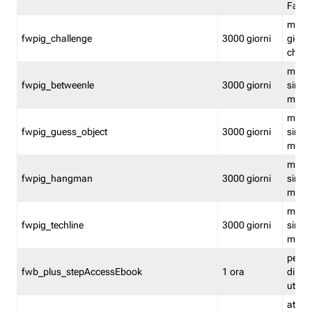
Fastw
mantie
fwpig_challenge
3000 giorni
giochi
chall
mantie
fwpig_betweenle
3000 giorni
singol
modal
mantie
fwpig_guess_object
3000 giorni
singol
modal
mantie
fwpig_hangman
3000 giorni
singol
modal
mantie
fwpig_techline
3000 giorni
singol
modal
perme
fwb_plus_stepAccessEbook
1 ora
di un 
utenti
attiva 