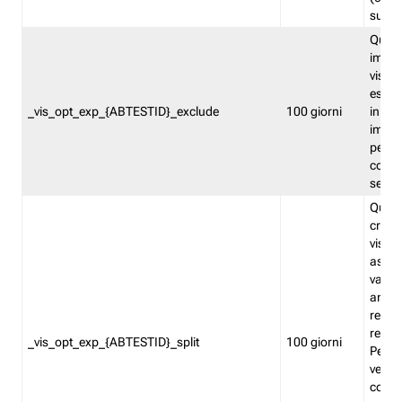
succes
Quest
impos
visita
esclu
_vis_opt_exp_{ABTESTID}_exclude
100 giorni
in bas
impos
percen
coinvo
sempr
Quest
creat
visita
asseg
varia
ancor
reind
relati
_vis_opt_exp_{ABTESTID}_split
100 giorni
Perme
verifi
corri