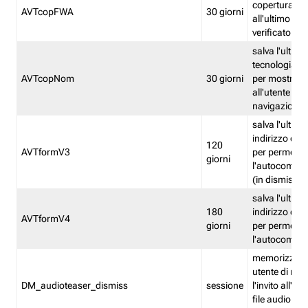
copertura fw
AVTcopFWA
30 giorni
all'ultimo ind
verificato
salva l'ultima
tecnologia ve
AVTcopNom
30 giorni
per mostrarl
all'utente dur
navigazione
salva l'ultimo
indirizzo di 
120
AVTformV3
per permette
giorni
l'autocompl
(in dismissio
salva l'ultimo
180
indirizzo di 
AVTformV4
giorni
per permette
l'autocompl
memorizza la
utente di non
DM_audioteaser_dismiss
sessione
l'invito all'as
file audio del 