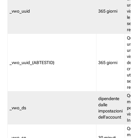
univo
_vwo_uuid
365 giorni
visita
le fun
segme
repor
Quest
un ide
univo
visita
_vwo_uuid_{ABTESTID}
365 giorni
del t
cross
utiliz
segme
repor
Quest
dipendente
memor
dalle
_vwo_ds
persis
impostazioni
visit
dell'account
Insig
Quest
memo
_vwo_sn
30 minuti