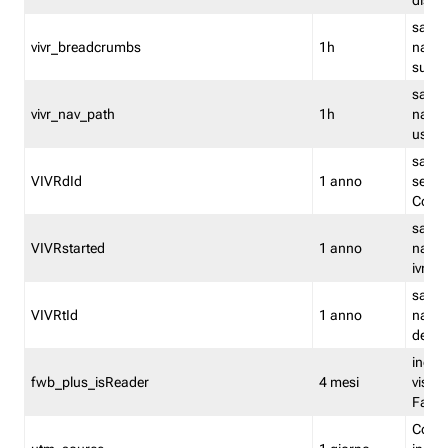
dismi
salva
vivr_breadcrumbs
1h
navig
su vis
salva 
vivr_nav_path
1h
navig
usato
salva 
VIVRdId
1 anno
sessio
Conv
salva 
VIVRstarted
1 anno
navig
ivr ini
salva 
VIVRtId
1 anno
naviga
del cl
indica
fwb_plus_isReader
4 mesi
visual
Fastw
Cooki