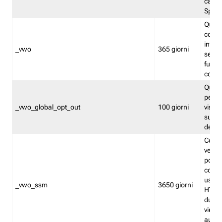
caso 
Split
Quest
conten
infor
_vwo
365 giorni
servi
futuro,
cooki
Quest
persi
_vwo_global_opt_out
100 giorni
visita
su tut
deter
Cookie
verif
possa
cookie
usano 
_vwo_ssm
3650 giorni
HTTP.
durat
viene 
autom