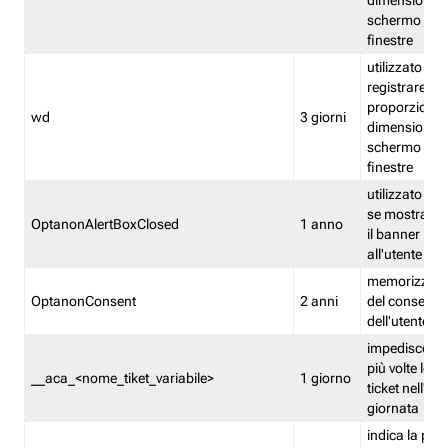
dimensioni de
schermo e de
finestre
utilizzato per
registrare le
proporzioni e
wd
3 giorni
dimensioni de
schermo e de
finestre
utilizzato pe
se mostrare
OptanonAlertBoxClosed
1 anno
il banner pri
all'utente
memorizza lo
OptanonConsent
2 anni
del consenso
dell'utente
impedisce di 
più volte lo s
__aca_<nome_tiket_variabile>
1 giorno
ticket nell'ar
giornata
indica la pre