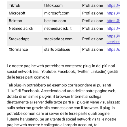
TikTok
tiktok.com
Profilazione
https://www
Microsoft
microsoft.com
Profilazione
https://www
Beintoo
beintoo.com
Profilazione
https://bei
Netmediaclick
netmediaclick.it
Profilazione
https://www
https://ww
Stackadapt
stackadapt.com
Profilazione
services-pri
Xformance
startupitalia.eu
Profilazione
https://start
Le nostre pagine web potrebbero contenere plug-in dei più noti
social network (es., Youtube, Facebook, Twitter, Linkedin) gestiti
dalle terze parti coinvolte.
Tali plug-in potrebbero ad esempio corrispondere ai pulsanti
"Like" di Facebook. Accedendo ad una delle nostre pagine web,
dotata di un simile plug-in, il browser Internet si collega
direttamente ai server delle terze parti e il plug-in viene visualizzato
sullo schermo grazie alla connessione con il browser. Il plug-in
potrebbe comunicare ai server delle terze parte quali pagine
l'utente ha visitato. Se un utente di social network visita le nostre
pagine web mentre è collegato al proprio account, tali