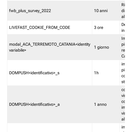
Ricor
fwb_plus_survey_2022
10 anni
di su
all'ut
Dedupl
LIVEFAST_COOKIE_FROM_CODE
3 ore
in Fa
Imped
modal_ACA_TERREMOTO_CATANIA<identity
più vo
1 giorno
variabile>
relati
Catan
imped
più p
DOMPUSH<identificativo>_s
1h
comme
stess
conta
visua
comme
DOMPUSH<identificativo>_a
1 anno
imped
visua
all'in
imped