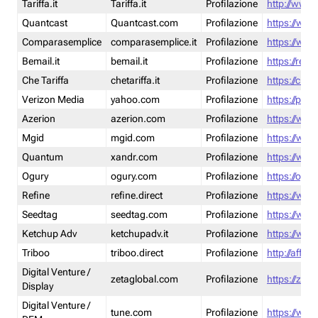
Tariffa.it
Tariffa.it
Profilazione
http://www.t
Quantcast
Quantcast.com
Profilazione
https://www
Comparasemplice
comparasemplice.it
Profilazione
https://www
Bemail.it
bemail.it
Profilazione
https://reta
Che Tariffa
chetariffa.it
Profilazione
https://chet
Verizon Media
yahoo.com
Profilazione
https://pol
Azerion
azerion.com
Profilazione
https://www
Mgid
mgid.com
Profilazione
https://www
Quantum
xandr.com
Profilazione
https://www
Ogury
ogury.com
Profilazione
https://ogur
Refine
refine.direct
Profilazione
https://www.
Seedtag
seedtag.com
Profilazione
https://www
Ketchup Adv
ketchupadv.it
Profilazione
https://www
Triboo
triboo.direct
Profilazione
http://affili
Digital Venture /
zetaglobal.com
Profilazione
https://zeta
Display
Digital Venture /
tune.com
Profilazione
https://www