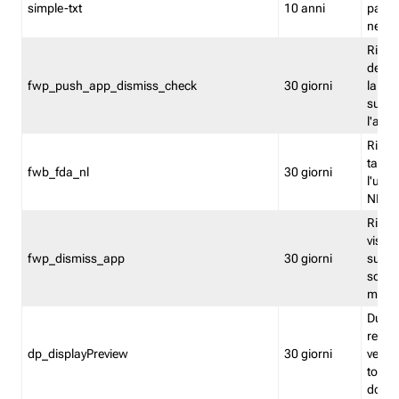
simple-txt
10 anni
pagina
nell'
Ricord
dell'u
fwp_push_app_dismiss_check
30 giorni
la po
sugge
l'audi
Riport
tacci
fwb_fda_nl
30 giorni
l'uten
NL
Ricor
visto 
fwp_dismiss_app
30 giorni
sugge
scari
mobil
Durant
regis
dp_displayPreview
30 giorni
verica
torna
dopo v