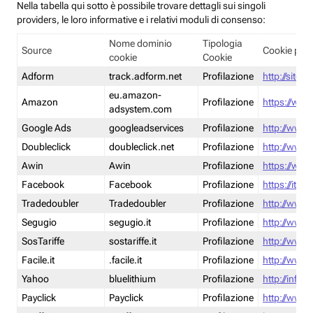
Nella tabella qui sotto è possibile trovare dettagli sui singoli
providers, le loro informative e i relativi moduli di consenso:
Nome dominio
Tipologia
Source
Cookie poli
cookie
Cookie
Adform
track.adform.net
Profilazione
http://site.
eu.amazon-
Amazon
Profilazione
https://www
adsystem.com
Google Ads
googleadservices
Profilazione
http://www.
Doubleclick
doubleclick.net
Profilazione
http://www.
Awin
Awin
Profilazione
https://www
Facebook
Facebook
Profilazione
https://it-
Tradedoubler
Tradedoubler
Profilazione
http://www.
Segugio
segugio.it
Profilazione
http://www.
SosTariffe
sostariffe.it
Profilazione
http://www.s
Facile.it
.facile.it
Profilazione
http://www.f
Yahoo
bluelithium
Profilazione
http://info.
Payclick
Payclick
Profilazione
http://www.p