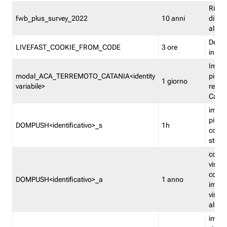
Ricor
fwb_plus_survey_2022
10 anni
di su
all'ut
Dedupl
LIVEFAST_COOKIE_FROM_CODE
3 ore
in Fa
Imped
modal_ACA_TERREMOTO_CATANIA<identity
più vo
1 giorno
variabile>
relati
Catan
imped
più p
DOMPUSH<identificativo>_s
1h
comme
stess
conta
visua
comme
DOMPUSH<identificativo>_a
1 anno
imped
visua
all'in
imped