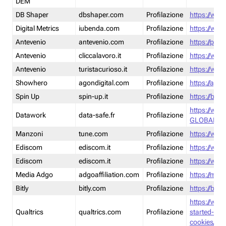
DEM
DB Shaper
dbshaper.com
Profilazione
https://www
Digital Metrics
iubenda.com
Profilazione
https://www
Antevenio
antevenio.com
Profilazione
https://pmp.
Antevenio
cliccalavoro.it
Profilazione
https://www
Antevenio
turistacurioso.it
Profilazione
https://www.
Showhero
agondigital.com
Profilazione
https://agon
Spin Up
spin-up.it
Profilazione
https://blog
https://ww
Datawork
data-safe.fr
Profilazione
GLOBAL-LT
Manzoni
tune.com
Profilazione
https://www
Ediscom
ediscom.it
Profilazione
https://www
Ediscom
ediscom.it
Profilazione
https://www
Media Adgo
adgoaffiliation.com
Profilazione
https://med
Bitly
bitly.com
Profilazione
https://bitl
https://www
Qualtrics
qualtrics.com
Profilazione
started-wi
cookies/