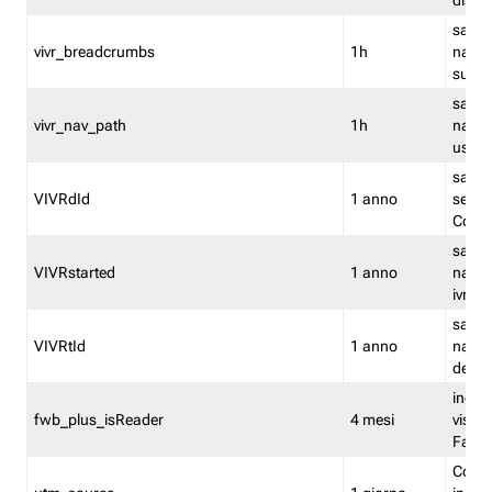
dismi
salva
vivr_breadcrumbs
1h
navig
su vis
salva 
vivr_nav_path
1h
navig
usato
salva 
VIVRdId
1 anno
sessio
Conv
salva 
VIVRstarted
1 anno
navig
ivr ini
salva 
VIVRtId
1 anno
naviga
del cl
indica
fwb_plus_isReader
4 mesi
visual
Fastw
Cooki