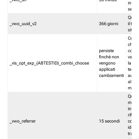
inform
sessi
Quest
_vwo_uuid_v2
366 giorni
il tra
sito 
Cooki
che m
persiste
combi
finchè non
varian
_vis_opt_exp_{ABTESTID}_combi_choose
vengono
la co
applicati
test. 
cambiamenti
autom
all'ap
modif
Quest
memor
infor
riferi
_vwo_referrer
15 secondi
conse
identi
traffi