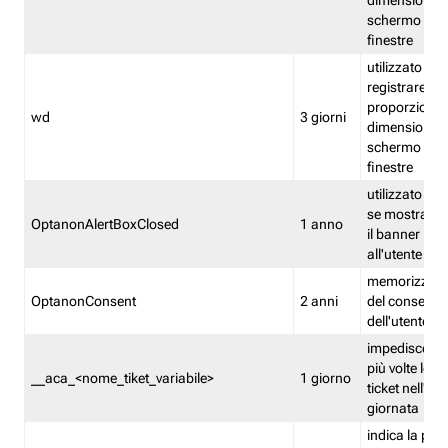
dimensioni de
schermo e de
finestre
utilizzato per
registrare le
proporzioni e
wd
3 giorni
dimensioni de
schermo e de
finestre
utilizzato pe
se mostrare
OptanonAlertBoxClosed
1 anno
il banner pri
all'utente
memorizza lo
OptanonConsent
2 anni
del consenso
dell'utente
impedisce di 
più volte lo s
__aca_<nome_tiket_variabile>
1 giorno
ticket nell'ar
giornata
indica la pre