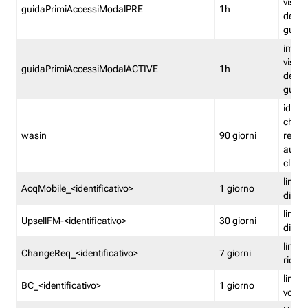
visual
guidaPrimiAccessiModalPRE
1h
della
guida 
imped
visual
guidaPrimiAccessiModalACTIVE
1h
della
guida 
identi
che si
wasin
90 giorni
rete f
autent
clienti
limita
AcqMobile_<identificativo>
1 giorno
di ac
limita
UpsellFM-<identificativo>
30 giorni
di ups
limita
ChangeReq_<identificativo>
7 giorni
ricon
limita
BC_<identificativo>
1 giorno
vouch