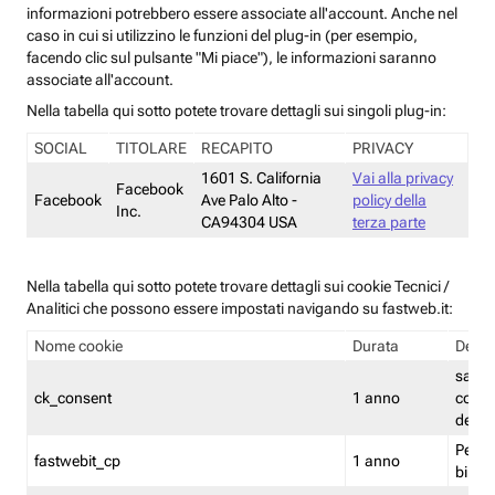
informazioni potrebbero essere associate all'account. Anche nel
caso in cui si utilizzino le funzioni del plug-in (per esempio,
facendo clic sul pulsante "Mi piace"), le informazioni saranno
associate all'account.
Nella tabella qui sotto potete trovare dettagli sui singoli plug-in:
SOCIAL
TITOLARE
RECAPITO
PRIVACY
1601 S. California
Vai alla privacy
Facebook
Facebook
Ave Palo Alto -
policy della
Inc.
CA94304 USA
terza parte
Nella tabella qui sotto potete trovare dettagli sui cookie Tecnici /
Analitici che possono essere impostati navigando su fastweb.it:
Nome cookie
Durata
Descr
salva i
ck_consent
1 anno
conse
dei c
Persi
fastwebit_cp
1 anno
bilanc