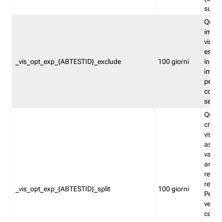
succes
Quest
impos
visita
esclu
_vis_opt_exp_{ABTESTID}_exclude
100 giorni
in bas
impos
percen
coinvo
sempr
Quest
creat
visita
asseg
varia
ancor
reind
relati
_vis_opt_exp_{ABTESTID}_split
100 giorni
Perme
verifi
corri