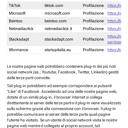
TikTok
tiktok.com
Profilazione
https://www
Microsoft
microsoft.com
Profilazione
https://www
Beintoo
beintoo.com
Profilazione
https://bei
Netmediaclick
netmediaclick.it
Profilazione
https://www
https://ww
Stackadapt
stackadapt.com
Profilazione
services-pri
Xformance
startupitalia.eu
Profilazione
https://start
Le nostre pagine web potrebbero contenere plug-in dei più noti
social network (es., Youtube, Facebook, Twitter, Linkedin) gestiti
dalle terze parti coinvolte.
Tali plug-in potrebbero ad esempio corrispondere ai pulsanti
"Like" di Facebook. Accedendo ad una delle nostre pagine web,
dotata di un simile plug-in, il browser Internet si collega
direttamente ai server delle terze parti e il plug-in viene visualizzato
sullo schermo grazie alla connessione con il browser. Il plug-in
potrebbe comunicare ai server delle terze parte quali pagine
l'utente ha visitato. Se un utente di social network visita le nostre
pagine web mentre è collegato al proprio account, tali