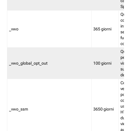
caso 
Split
Quest
conten
infor
_vwo
365 giorni
servi
futuro,
cooki
Quest
persi
_vwo_global_opt_out
100 giorni
visita
su tut
deter
Cookie
verif
possa
cookie
usano 
_vwo_ssm
3650 giorni
HTTP.
durat
viene 
autom