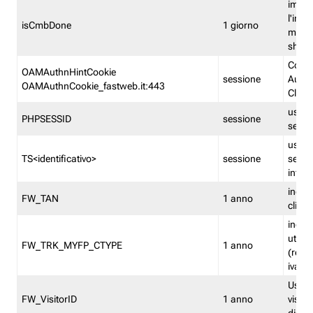
imped
l'inse
isCmbDone
1 giorno
multi
shp
Cooki
OAMAuthnHintCookie
sessione
Auten
OAMAuthnCookie_fastweb.it:443
Clien
usata
PHPSESSID
sessione
sessi
usata
TS<identificativo>
sessione
sessi
inform
indica
FW_TAN
1 anno
clien
indica
utent
FW_TRK_MYFP_CTYPE
1 anno
(resid
iva/i
Usato 
FW_VisitorID
1 anno
visitat