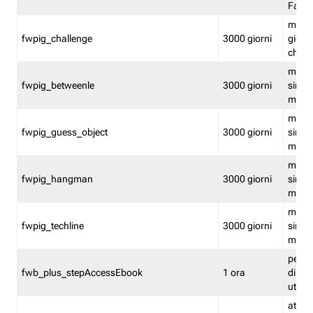
Fastw
mantie
fwpig_challenge
3000 giorni
giochi
chall
mantie
fwpig_betweenle
3000 giorni
singol
modal
mantie
fwpig_guess_object
3000 giorni
singol
modal
mantie
fwpig_hangman
3000 giorni
singol
modal
mantie
fwpig_techline
3000 giorni
singol
modal
perme
fwb_plus_stepAccessEbook
1 ora
di un 
utenti
attiva 