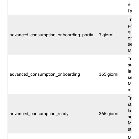
direct
l'attr
Tracc
parzia
quest
advanced_consumption_onboarding_partial
7 giorni
onbord
serviz
Moni
Tracci
stata 
la not
advanced_consumption_onboarding
365 giorni
serviz
Monit
attiva
Tracci
stata 
la not
advanced_consumption_ready
365 giorni
serviz
Monit
stato 
Memor