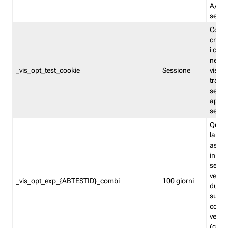
A/B. I
sempr
Cooki
creato
i cook
nel b
_vis_opt_test_cookie
Sessione
visita
tracc
sessi
aperte
sempr
Quest
la var
assegn
in mo
sempr
versi
_vis_opt_exp_{ABTESTID}_combi
100 giorni
durant
succes
corri
versio
(contr