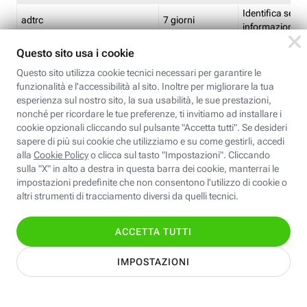
Identifica se so
adtrc
7 giorni
informazioni s
Limite di freq
CFFC<TagID>
7 giorni
composto
Identifica se c'
ricontrollare l'
CM
1 giorno
corrispondenti 
(impostata da 
Identifica se c'
ricontrollare l'
CM14
14 giorni
corrispondenti 
(impostata da 
Identifica l'app
CT<TrackingSetupID>
1 ora
clic per i pixel d
pagine dell'ins
Identifica la quo
EBFC<BannerID>
7 giorni
banner espandi
Identifica la qu
EBFCD<BannerID>
7 giorni
per il banner e