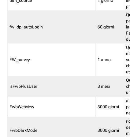
utm_source
1 giorno
indica
proven
Quest
perme
fw_dp_autoLogin
60 giorni
la log
Fastwe
durat
Quest
manti
FW_survey
1 anno
surve
chiuse
utenti
Quest
isFwbPlusUser
3 mesi
che l'
una l
attiva 
FwbWebview
3000 giorni
pagina
nell'
ricor
dell'u
FwbDarkMode
3000 giorni
mode 