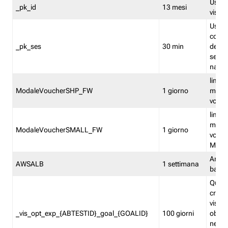
Usato 
_pk_id
13 mesi
visitat
Usato 
comp
_pk_ses
30 min
dell’u
sessi
navig
limita
ModaleVoucherSHP_FW
1 giorno
multi
vouche
limita
multi
ModaleVoucherSMALL_FW
1 giorno
vouch
Medie
Amaz
AWSALB
1 settimana
balan
Quest
creat
visit
_vis_opt_exp_{ABTESTID}_goal_{GOALID}
100 giorni
obiett
nel co