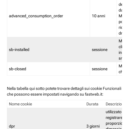
delle 
dash
advanced_consumption_order
10 anni
Monit
posso
riord
drag
Memor
clicca
sb-installed
sessione
instal
smar
Memor
sb-closed
sessione
chius
Nella tabella qui sotto potete trovare dettagli sui cookie Funzionali
che possono essere impostati navigando su fastweb.it:
Nome cookie
Durata
Descrizione
utilizzato per
registrare le
proporzioni e
dpr
3 giorni