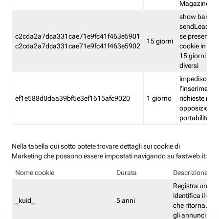
Magazine
show banner
sendLead A
c2cda2a7dca331cae71e9fc41f463e5901
se presenti e
15 giorni
c2cda2a7dca331cae71e9fc41f463e5902
cookie in un 
15 giorni e in
diversi
impedisce
l'inserimento 
ef1e588d0daa39bf5e3ef1615afc9020
1 giorno
richieste mult
opposizione
portabilità g
Nella tabella qui sotto potete trovare dettagli sui cookie di
Marketing che possono essere impostati navigando su fastweb.it:
Nome cookie
Durata
Descrizione
Registra un ID 
identifica il dis
_kuid_
5 anni
che ritorna. L'I
gli annunci mira