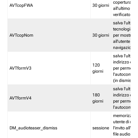
copertura fw
AVTcopFWA
30 giorni
all'ultimo ind
verificato
salva l'ultima
tecnologia ve
AVTcopNom
30 giorni
per mostrarl
all'utente dur
navigazione
salva l'ultimo
indirizzo di 
120
AVTformV3
per permette
giorni
l'autocompl
(in dismissio
salva l'ultimo
180
indirizzo di 
AVTformV4
giorni
per permette
l'autocompl
memorizza la
utente di non
DM_audioteaser_dismiss
sessione
l'invito all'as
file audio del 