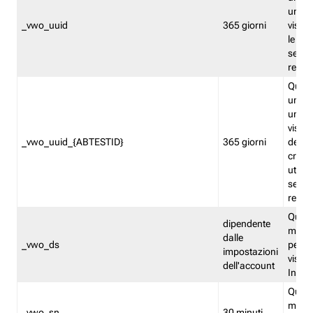
univo
_vwo_uuid
365 giorni
visita
le fun
segme
repor
Quest
un ide
univo
visita
_vwo_uuid_{ABTESTID}
365 giorni
del t
cross
utiliz
segme
repor
Quest
dipendente
memor
dalle
_vwo_ds
persis
impostazioni
visit
dell'account
Insig
Quest
memo
_vwo_sn
30 minuti